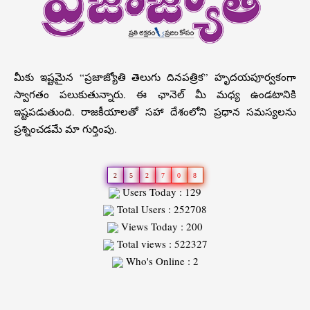
మీకు ఇష్టమైన “ప్రజాజ్యోతి తెలుగు దినపత్రిక” హృదయపూర్వకంగా
స్వాగతం పలుకుతున్నారు. ఈ ఛానెల్ మీ మధ్య ఉండటానికి
ఇష్టపడుతుంది. రాజకీయాలతో సహా దేశంలోని ప్రధాన సమస్యలను
ప్రశ్నించడమే మా గుర్తింపు.
2
5
2
7
0
8
Users Today : 129
Total Users : 252708
Views Today : 200
Total views : 522327
Who's Online : 2
Slot
Site