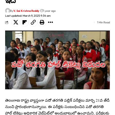
ఇదే
By
V. Sai Krishna Reddy
1 year ago
Last updated: March 9, 2025 9:34 am
1 Min Read
తెలంగాణ రాష్ట్ర వ్యాప్తంగా పదో తరగతి పబ్లిక్‌ పరీక్షలు మార్చి 21వ తేదీ
నుంచి ప్రారంభంకానున్నాయి. ఈ పరీక్షకు సంబంధించిన పదో తరగతి
హాల్ టికెట్లు అధికారిక వెబ్‌సైట్‌లో అందుబాటులో ఉంచామని, పరీక్షలకు