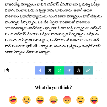
హాజరయ్యే విద్యార్ధులు వాటిని డౌన్‌లోడ్ చేసుకోవాలని ప్రభుత్వ పరీక్షల
విభాగం సంచాలకుడు ఎ కృష్ణా రావు సూచించారు. అలాగే ఆయా
పాఠశాలల ప్రధానోపాధ్యాయులు నుంచి కూడా విద్యార్ధులు హాల్‌ టికెట్లను
పొందొచ్చని పేర్కొన్నారు. ఒక వేళ ఏదైనా కారణాలతో పాఠశాలల
యాజమాన్యాలు హాల్‌టికెట్లు ఇవ్వడానికి నిరాకరిస్తే విద్యార్థులు వెబ్‌సైట్‌
నుంచి డౌన్‌లోడ్‌ చేసుకొని పరీక్షలు రాయవచ్చని పేర్కొన్నారు. పరీక్షలకు
సంబంధించి ఏమైనా సమస్యలు, సందేహాలుంటే 040-23230942 అనే
ఫోన్‌ నంబరుకు ఫోన్ చేసి చెప్పాలని, అందుకు ప్రత్యేకంగా కంట్రోల్ రూమ్
కూడా ఏర్పాటు చేశామని అన్నారు.
What do you think?