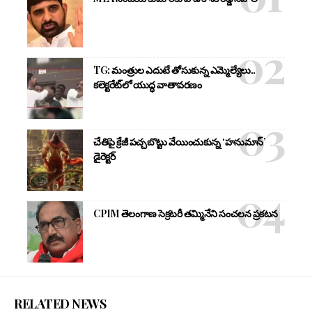
TG: మంత్రుల ఎదుటే తోసుకున్న ఎమ్మెల్యేలు..
కలెక్టరేట్‌లో యుద్ధ వాతావరణం
చేతిపై క్రేజీ పచ్చబొట్టు వేయించుకున్న ‘హనుమాన్’
డైరెక్టర్
CPIM తెలంగాణ సెక్రటరీ తమ్మినేని సంచలన ప్రకటన
RELATED NEWS