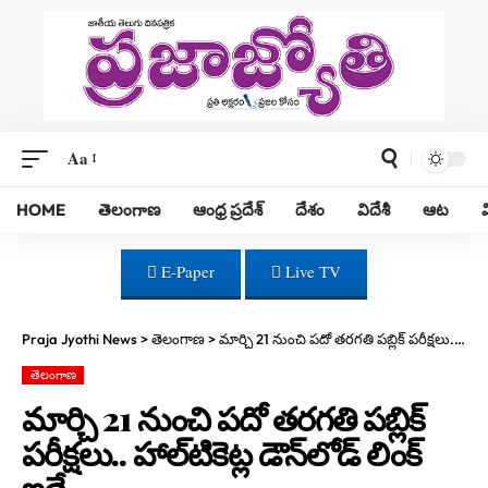
Aa
HOME
తెలంగాణ
ఆంధ్ర ప్రదేశ్
దేశం
విదేశీ
ఆట
E-Paper
Live TV
Praja Jyothi News
>
తెలంగాణ
>
మార్చి 21 నుంచి పదో తరగతి పబ్లిక్‌ పరీక్షలు.. హాల్‌టికెట్ల డౌన్‌లోడ్‌ లింక్‌ ఇదే
తెలంగాణ
మార్చి 21 నుంచి పదో తరగతి పబ్లిక్‌
పరీక్షలు.. హాల్‌టికెట్ల డౌన్‌లోడ్‌ లింక్‌