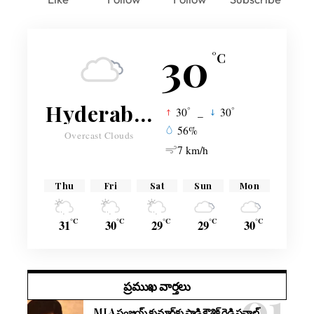
30
°C
Hyderabad
°
°
30
_
30
56%
Overcast Clouds
7 km/h
Thu
Fri
Sat
Sun
Mon
°C
°C
°C
°C
°C
31
30
29
29
30
ప్రముఖ వార్తలు
MLA సంజయ్ కుమార్‌కు పాడి కౌశిక్ రెడ్డి సవాల్