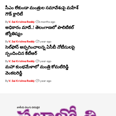
సీఎం లేకుండా మంత్రుల సమావేశంపై మహేశ్
గౌడ్ క్లారిటీ
By
V. Sai Krishna Reddy
6 months ago
అధికారం మాదే..! తెలంగాణలో పొలిటికల్
జ్యోతిష్యం
By
V. Sai Krishna Reddy
1 year ago
సెల్‌ఫోన్ అప్పగించాలన్న ఏసీబీ నోటీసులపై
స్పందించిన కేటీఆర్
By
V. Sai Krishna Reddy
1 year ago
మహా కుంభమేళాలో మంత్రి కోమటిరెడ్డి
వెంకటరెడ్డి
By
V. Sai Krishna Reddy
1 year ago