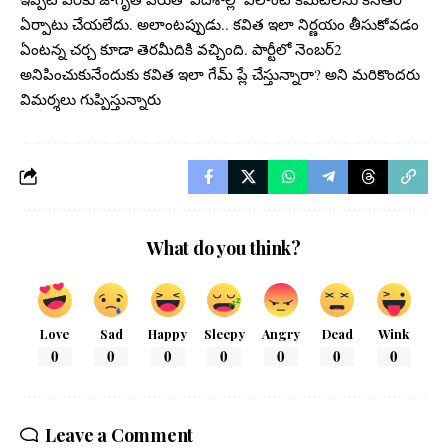
ఏర్పాటు చేయ‌లేదు. అలాంట‌ప్పుడు.. క‌విత ఇలా నిర్ణ‌యం తీసుకోవ‌డం
ఏంట‌న్న చ‌ర్చ కూడా తెర‌మీదికి వ‌చ్చింది. పార్టీలో నెంబ‌ర్‌2
అనిపించుకునేందుకు క‌విత ఇలా గేమ్ ప్లే చేస్తున్నారా? అని మ‌రికొంద‌రు
విమ‌ర్శ‌లు గుప్పిస్తున్నారు
What do you think?
Love
Sad
Happy
Sleepy
Angry
Dead
Wink
0
0
0
0
0
0
0
Leave a Comment