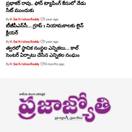
ప్రభాకర్ రావు.. ఫోన్ ట్యాపింగ్ కేసులో నేడు
సిట్ ముందుకు
By
V. Sai Krishna Reddy
1 year ago
టీజీపీఎస్‌సీ… గ్రూప్ 1 నియామకాల‌కు లైన్
క్లియ‌ర్
By
V. Sai Krishna Reddy
1 year ago
త్వరలో స్థానిక సంస్థల ఎన్నికలు… కాల్
సెంటర్ ఏర్పాటు చేసిన ఎన్నికల సంఘం
By
V. Sai Krishna Reddy
10 months ago