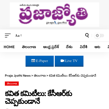
Aa
HOME
తెలంగాణ
ఆంధ్ర ప్రదేశ్
దేశం
విదేశీ
ఆట
E-Paper
Live TV
Praja Jyothi News
>
తెలంగాణ
>
క‌విత క‌మిటీలు: కేసీఆర్‌కు చెప్ప‌కుండానే
తెలంగాణ
క‌విత క‌మిటీలు: కేసీఆర్‌కు
చెప్ప‌కుండానే