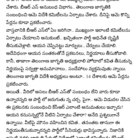
చేశారు. బీఆర్ ఎస్ అనుబంధ విభాగం.. తెలంగాణ జాగృతికి
సంబంధించి ఆమె విదేశీ క‌మిటీల‌ను ఏర్పాటు చేశారు. దీనిపై ఆమె కొన్ని
పేర్ల‌ను కూడా ప్ర‌క‌టించారు.
వాస్త‌వానికి బీఆర్ ఎస్‌లో ఏం జ‌రిగినా.. ముఖ్యంగా ఇలాంటి క‌మిటీల‌ను
ఏర్పాటు చేయాల‌ని అనుకుంటే.. ఖ‌చ్చితంగా పార్టీ అధినేత దృష్టికి
తీసుకువెళ్లాలి. ఆయ‌న చెప్పిన‌ట్టు మార్పులు , చేర్పులు చేయాలి.
అదేవిధంగా ఆయ‌న సంత‌కంతోనే ప్ర‌క‌ట‌న‌లు, నిర్ణ‌యాలు తీసుకోవాలి.
కానీ, తాజాగా తెలంగాణ జాగృతి అధ్య‌క్షురాలి హోదాలో క‌విత తీసుకున్న
నిర్ణయంపై స‌ర్వ‌త్రా అనుమానాలు.. సందేహాలు వ్య‌క్త‌మ‌వుతు న్నాయి.
తెలంగాణ జాగృతి విదేశీ అధ్య‌క్షులు అంటూ.. 14 దేశాల‌కు ఆమె పేర్ల‌ను
ప్ర‌క‌టించారు.
అయితే.. వీరిలో అస‌లు బీఆర్ ఎస్‌తో సంబంధం లేని వారు కూడా
ఉన్నార‌న్న‌ది ఆ పార్టీ లో జ‌రుగుతు న్న చ‌ర్చ‌. పైగా.. ఆమె విడుద‌ల చేసిన
ఈ ప్ర‌క‌ట‌న‌కు సంబంధించి కేసీఆర్ ఎలాంటి అనుమ‌తులు ఇచ్చారు?
ఆయ‌న క‌నుస‌న్న‌ల్లోనే వీటిని ఏర్పాటు చేశారా? అనేది ప్ర‌శ్న‌లుగానే
ఉన్నాయి. వీటిపై మౌనం వ‌హించిన క‌విత‌.. తనంత‌ట తానుగా ఈ
నిర్ణ‌యంతీసుకున్నార‌న్న‌ది పార్టీలో సీనియ‌ర్లు భావిస్తున్నారు. నిజానికి
ఇప్ప‌టి వ‌ర‌కు జాగృతి పేరుతో విదేశాల్లో ఎలాంటి కమిటీల‌ను కేసీఆర్