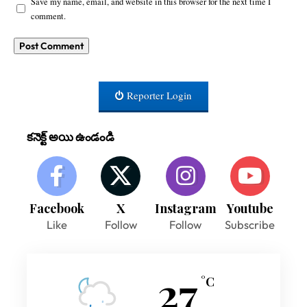
Save my name, email, and website in this browser for the next time I
comment.
Reporter Login
కనెక్ట్ అయి ఉండండి
Facebook
X
Instagram
Youtube
Like
Follow
Follow
Subscribe
27
°C