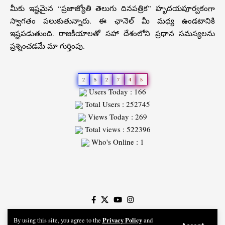
మీకు ఇష్టమైన “ప్రజాజ్యోతి తెలుగు దినపత్రిక” హృదయపూర్వకంగా
స్వాగతం పలుకుతున్నారు. ఈ ఛానెల్ మీ మధ్య ఉండటానికి
ఇష్టపడుతుంది. రాజకీయాలతో సహా దేశంలోని ప్రధాన సమస్యలను
ప్రశ్నించడమే మా గుర్తింపు.
2
5
2
7
4
5
Users Today : 166
Total Users : 252745
Views Today : 269
Total views : 522396
Who's Online : 1
Slot
Site
Privacy Policy
By using this site, you agree to the
and