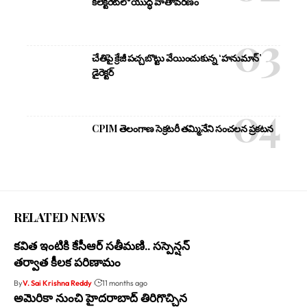
కలెక్టరేట్‌లో యుద్ధ వాతావరణం
చేతిపై క్రేజీ పచ్చబొట్టు వేయించుకున్న ‘హనుమాన్’
డైరెక్టర్
CPIM తెలంగాణ సెక్రటరీ తమ్మినేని సంచలన ప్రకటన
RELATED NEWS
కవిత ఇంటికి కేసీఆర్ సతీమణి.. సస్పెన్షన్
తర్వాత కీలక పరిణామం
By
V. Sai Krishna Reddy
11 months ago
అమెరికా నుంచి హైదరాబాద్ తిరిగొచ్చిన