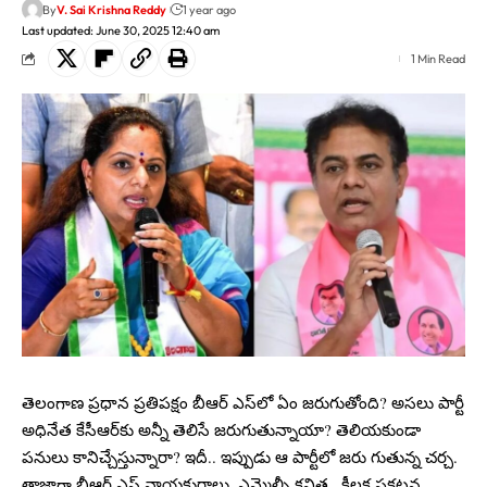
By
V. Sai Krishna Reddy
1 year ago
Last updated: June 30, 2025 12:40 am
1 Min Read
తెలంగాణ ప్ర‌ధాన ప్ర‌తిప‌క్షం బీఆర్ ఎస్‌లో ఏం జ‌రుగుతోంది? అస‌లు పార్టీ
అధినేత కేసీఆర్‌కు అన్నీ తెలిసే జ‌రుగుతున్నాయా? తెలియ‌కుండా
ప‌నులు కానిచ్చేస్తున్నారా? ఇదీ.. ఇప్పుడు ఆ పార్టీలో జ‌రు గుతున్న చ‌ర్చ‌.
తాజాగా బీఆర్ ఎస్ నాయ‌కురాలు, ఎమ్మెల్సీ క‌విత‌.. కీల‌క ప్ర‌క‌ట‌న