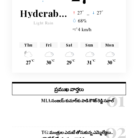
Hyderabad
°
°
27
_
27
68%
Light Rain
4 km/h
Thu
Fri
Sat
Sun
Mon
°C
°C
°C
°C
°C
27
30
29
31
30
ప్రముఖ వార్తలు
MLA సంజయ్ కుమార్‌కు పాడి కౌశిక్ రెడ్డి సవాల్
TG: మంత్రుల ఎదుటే తోసుకున్న ఎమ్మెల్యేలు..