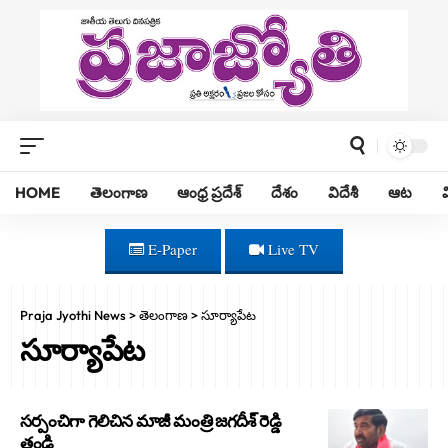
HOME
తెలంగాణ
ఆంధ్ర ప్రదేశ్
దేశం
విదేశీ
ఆట
E-Paper
Live TV
Praja Jyothi News
>
తెలంగాణ
>
సూర్యాపేట
సూర్యాపేట
సర్పంచిగా గెలిచిన మాజీ మంత్రి జగదీశ్ రెడ్డి
తండ్రి