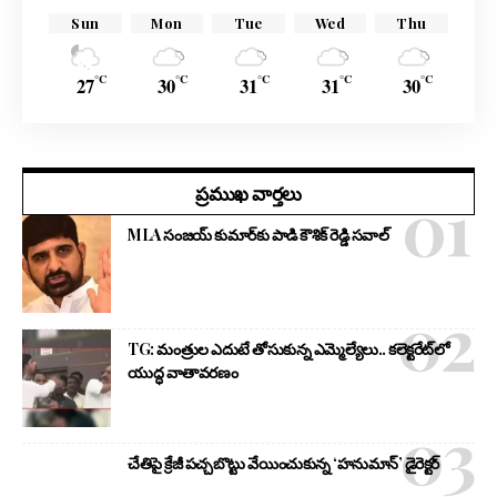
Sun
Mon
Tue
Wed
Thu
°C
°C
°C
°C
°C
27
30
31
31
30
ప్రముఖ వార్తలు
MLA సంజయ్ కుమార్‌కు పాడి కౌశిక్ రెడ్డి సవాల్
TG: మంత్రుల ఎదుటే తోసుకున్న ఎమ్మెల్యేలు.. కలెక్టరేట్‌లో
యుద్ధ వాతావరణం
చేతిపై క్రేజీ పచ్చబొట్టు వేయించుకున్న ‘హనుమాన్’ డైరెక్టర్