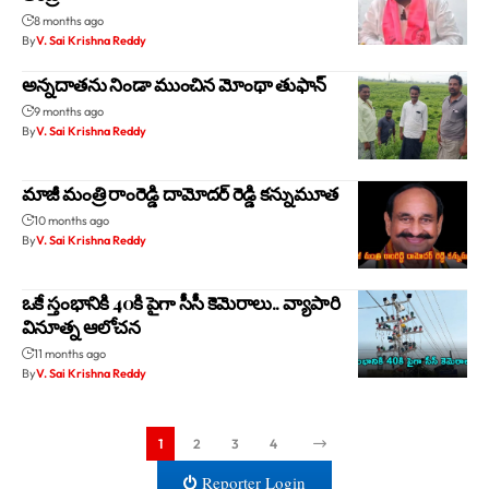
8 months ago
By
V. Sai Krishna Reddy
అన్నదాతను నిండా ముంచిన మోంథా తుఫాన్
9 months ago
By
V. Sai Krishna Reddy
మాజీ మంత్రి రాంరెడ్డి దామోద‌ర్ రెడ్డి కన్నుమూత‌
10 months ago
By
V. Sai Krishna Reddy
ఒకే స్తంభానికి 40కి పైగా సీసీ కెమెరాలు.. వ్యాపారి
వినూత్న ఆలోచన
11 months ago
By
V. Sai Krishna Reddy
1
2
3
4
Reporter Login