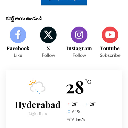
కనెక్ట్ అయి ఉండండి
Facebook
X
Instagram
Youtube
Like
Follow
Follow
Subscribe
28
°C
Hyderabad
°
°
28
_
28
64%
Light Rain
6 km/h