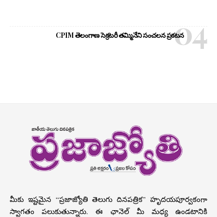
CPIM తెలంగాణ సెక్రటరీ తమ్మినేని సంచలన ప్రకటన
మీకు ఇష్టమైన “ప్రజాజ్యోతి తెలుగు దినపత్రిక” హృదయపూర్వకంగా
స్వాగతం పలుకుతున్నారు. ఈ ఛానెల్ మీ మధ్య ఉండటానికి