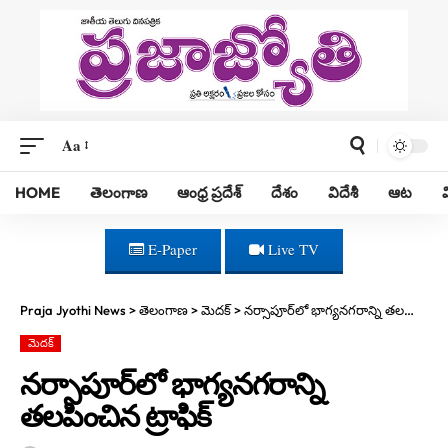
Aa
HOME
తెలంగాణ
ఆంధ్ర ప్రదేశ్
దేశం
విదేశీ
ఆట
E-Paper
Live TV
Praja Jyothi News
>
తెలంగాణ
>
మెదక్
>
నర్సాపూర్‌లో భాగ్యనగరాన్ని తలపించిన ట్రాఫిక్‌
మెదక్
నర్సాపూర్‌లో భాగ్యనగరాన్ని
తలపించిన ట్రాఫిక్‌