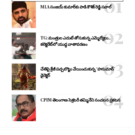
MLA సంజయ్ కుమార్‌కు పాడి కౌశిక్ రెడ్డి సవాల్
TG: మంత్రుల ఎదుటే తోసుకున్న ఎమ్మెల్యేలు..
కలెక్టరేట్‌లో యుద్ధ వాతావరణం
చేతిపై క్రేజీ పచ్చబొట్టు వేయించుకున్న ‘హనుమాన్’
డైరెక్టర్
CPIM తెలంగాణ సెక్రటరీ తమ్మినేని సంచలన ప్రకటన