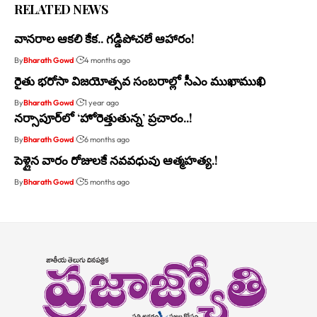
RELATED NEWS
వానరాల ఆకలి కేక.. గడ్డిపోచలే ఆహారం!
By
Bharath Gowd
4 months ago
రైతు భరోసా విజయోత్సవ సంబరాల్లో సీఎం ముఖాముఖి
By
Bharath Gowd
1 year ago
నర్సాపూర్‌లో ‘హోరెత్తుతున్న’ ప్రచారం..!
By
Bharath Gowd
6 months ago
పెళ్లైన వారం రోజులకే నవవధువు ఆత్మహత్య.!
By
Bharath Gowd
5 months ago