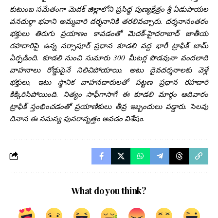
కుటుంబ సమేతంగా మెదక్ జిల్లాలోని ప్రసిద్ధ పుణ్యక్షేత్రం శ్రీ ఏడుపాయల
వనదుర్గా భవాని అమ్మవారి దర్శనానికి తరలివచ్చారు. దర్శనానంతరం
భక్తులు తిరుగు ప్రయాణం కావడంతో మెదక్-హైదరాబాద్ జాతీయ
రహదారిపై ఉన్న నర్సాపూర్ ప్రధాన కూడలి వద్ద భారీ ట్రాఫిక్ జామ్
ఏర్పడింది. కూడలి నుంచి సుమారు 300 మీటర్ల పొడవునా వందలాది
వాహనాలు రోడ్డుపైనే నిలిచిపోయాయి. అటు దైవదర్శనాలకు వెళ్లే
భక్తులు, ఇటు స్థానిక వాహనదారులతో పట్టణ ప్రధాన రహదారి
కిక్కిరిసిపోయింది. నిత్యం సాఫీగాసాగే ఈ కూడలి మార్గం ఆదివారం
ట్రాఫిక్ స్తంభించడంతో ప్రయాణికులు తీవ్ర ఇబ్బందులు పడ్డారు. సెలవు
దినాన ఈ సమస్య పునరావృత్తం అవడం విశేషం.
What do you think?