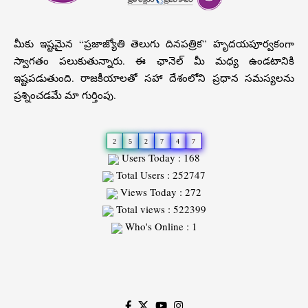
మీకు ఇష్టమైన “ప్రజాజ్యోతి తెలుగు దినపత్రిక” హృదయపూర్వకంగా
స్వాగతం పలుకుతున్నారు. ఈ ఛానెల్ మీ మధ్య ఉండటానికి
ఇష్టపడుతుంది. రాజకీయాలతో సహా దేశంలోని ప్రధాన సమస్యలను
ప్రశ్నించడమే మా గుర్తింపు.
2
5
2
7
4
7
Users Today : 168
Total Users : 252747
Views Today : 272
Total views : 522399
Who's Online : 1
Slot
Site