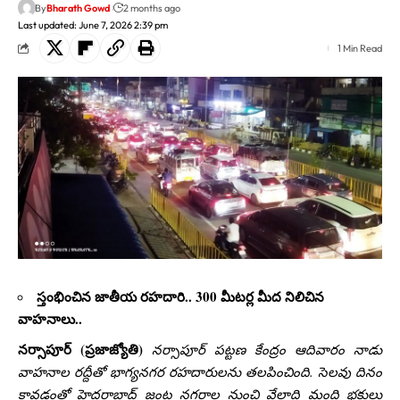
By
Bharath Gowd
2 months ago
Last updated: June 7, 2026 2:39 pm
1 Min Read
స్తంభించిన జాతీయ రహదారి.. 300 మీటర్ల మీద నిలిచిన
వాహనాలు..
నర్సాపూర్‌ (ప్రజాజ్యోతి)
నర్సాపూర్ పట్టణ కేంద్రం ఆదివారం నాడు
వాహనాల రద్దీతో భాగ్యనగర రహదారులను తలపించింది. సెలవు దినం
కావడంతో హైదరాబాద్ జంట నగరాల నుంచి వేలాది మంది భక్తులు