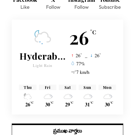
Like
Follow
Follow
Subscribe
26
°C
Hyderabad
°
°
26
_
26
77%
Light Rain
7 km/h
Thu
Fri
Sat
Sun
Mon
°C
°C
°C
°C
°C
26
30
29
31
30
ప్రముఖ వార్తలు