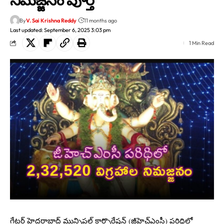
By
V. Sai Krishna Reddy
11 months ago
Last updated: September 6, 2025 3:03 pm
1 Min Read
గ్రేటర్ హైదరాబాద్ మున్సిపల్ కార్పొరేషన్ (జీహెచ్ఎంసీ) పరిధిలో