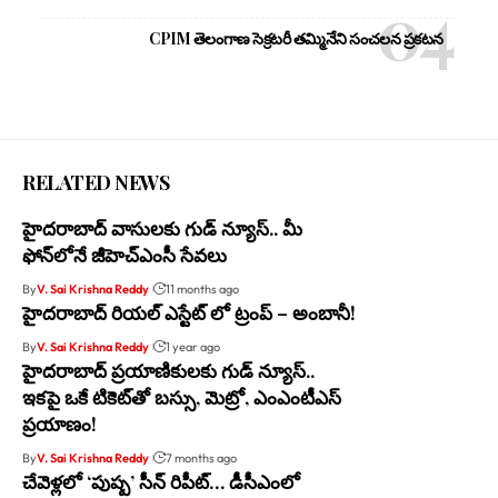
CPIM తెలంగాణ సెక్రటరీ తమ్మినేని సంచలన ప్రకటన
RELATED NEWS
హైదరాబాద్ వాసులకు గుడ్ న్యూస్.. మీ
ఫోన్‌లోనే జీహెచ్‌ఎంసీ సేవలు
By
V. Sai Krishna Reddy
11 months ago
హైదరాబాద్ రియల్ ఎస్టేట్ లో ట్రంప్ – అంబానీ!
By
V. Sai Krishna Reddy
1 year ago
హైదరాబాద్ ప్రయాణికులకు గుడ్ న్యూస్..
ఇకపై ఒకే టికెట్‌తో బస్సు, మెట్రో, ఎంఎంటీఎస్
ప్రయాణం!
By
V. Sai Krishna Reddy
7 months ago
చేవెళ్లలో ‘పుష్ప’ సీన్ రిపీట్… డీసీఎంలో