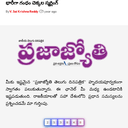
భారీగా గంధం చెక్కల స్మగ్లింగ్
By
V. Sai Krishna Reddy
1 year ago
మీకు ఇష్టమైన “ప్రజాజ్యోతి తెలుగు దినపత్రిక” హృదయపూర్వకంగా
స్వాగతం పలుకుతున్నారు. ఈ ఛానెల్ మీ మధ్య ఉండటానికి
ఇష్టపడుతుంది. రాజకీయాలతో సహా దేశంలోని ప్రధాన సమస్యలను
ప్రశ్నించడమే మా గుర్తింపు.
2
5
3
0
4
0