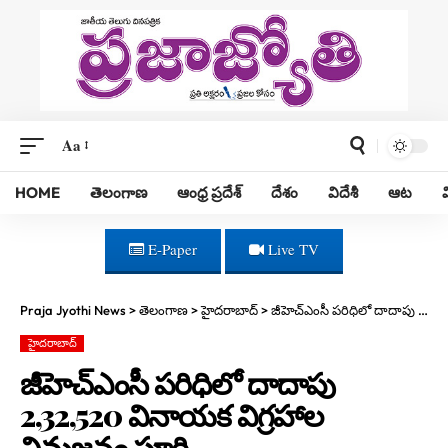
Aa
HOME
తెలంగాణ
ఆంధ్ర ప్రదేశ్
దేశం
విదేశీ
ఆట
E-Paper
Live TV
Praja Jyothi News
>
తెలంగాణ
>
హైదరాబాద్
>
జీహెచ్ఎంసీ పరిధిలో దాదాపు 2,32,520 వినాయక విగ్రహాల నిమజ్జనం పూర్తి
హైదరాబాద్
జీహెచ్ఎంసీ పరిధిలో దాదాపు
2,32,520 వినాయక విగ్రహాల
నిమజ్జనం పూర్తి