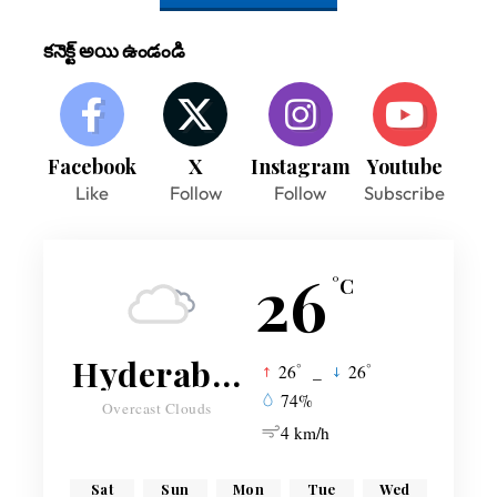
కనెక్ట్ అయి ఉండండి
Facebook
X
Instagram
Youtube
Like
Follow
Follow
Subscribe
26
°C
Hyderabad
°
°
26
_
26
74%
Overcast Clouds
4 km/h
Sat
Sun
Mon
Tue
Wed