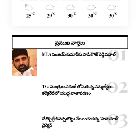
°C
°C
°C
°C
°C
25
29
30
30
30
ప్రముఖ వార్తలు
MLA సంజయ్ కుమార్‌కు పాడి కౌశిక్ రెడ్డి సవాల్
TG: మంత్రుల ఎదుటే తోసుకున్న ఎమ్మెల్యేలు..
కలెక్టరేట్‌లో యుద్ధ వాతావరణం
చేతిపై క్రేజీ పచ్చబొట్టు వేయించుకున్న ‘హనుమాన్’
డైరెక్టర్