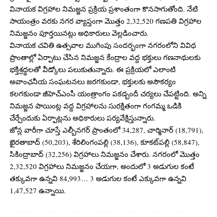
వినాయక విగ్రహాల నిమజ్జన ప్రక్రియ ప్రశాంతంగా కొనసాగుతోంది. నేటి
సాయంత్రం వరకు నగర వ్యాప్తంగా మొత్తం 2,32,520 గణపతి విగ్రహాల
నిమజ్జనం పూర్తయినట్లు అధికారులు వెల్లడించారు.
వినాయక చవితి ఉత్సవాల ముగింపు సందర్భంగా నగరంలోని వివిధ
ప్రాంతాల్లో ఏర్పాటు చేసిన నిమజ్జన కేంద్రాల వద్ద భక్తులు గణనాథులకు
భక్తిశ్రద్ధలతో వీడ్కోలు పలుకుతున్నారు. ఈ ప్రక్రియలో ఎలాంటి
అవాంఛనీయ సంఘటనలు జరగకుండా, భక్తులకు అసౌకర్యం
కలగకుండా జీహెచ్ఎంసీ యంత్రాంగం పకడ్బందీ చర్యలు చేపట్టింది. అన్ని
నిమజ్జన పాయింట్ల వద్ద విగ్రహాలను సురక్షితంగా గంగమ్మ ఒడికి
చేర్చేందుకు ఏర్పాట్లను అధికారులు పర్యవేక్షిస్తున్నారు.
జోన్ల వారీగా చూస్తే ఎల్బీనగర్ ప్రాంతంలో 34,287, చార్మినార్ (18,791),
ఖైరతాబాద్ (50,203), శేరిలింగంపల్లి (38,136), కూకట్‌పల్లి (58,847),
సికింద్రాబాద్ (32,256) విగ్రహాలు నిమజ్జనం చేశారు. నగరంలో మొత్తం
2,32,520 విగ్రహాలు నిమజ్జనం చేయగా, అందులో 3 అడుగుల కంటే
తక్కువగా ఉన్నవి 84,993… 3 అడుగుల కంటే ఎక్కువగా ఉన్నవి
1,47,527 ఉన్నాయి.