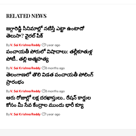
RELATED NEWS
జగ్గారెడ్డి సినిమాల్లో నటిస్తే ఎట్టా ఉంటాదో
తెలుసా? వైరల్ పిక్
By
V. Sai Krishna Reddy
1 year ago
పంచాయతీ పోరులో విషాదాలు: తల్లీకూతుళ్ల
పోటీ.. తల్లి ఆత్మహత్య
By
V. Sai Krishna Reddy
8 months ago
తెలంగాణలో తొలి విడత పంచాయతీ పోలింగ్
ప్రారంభం
By
V. Sai Krishna Reddy
8 months ago
ఆరు రోజుల్లో లక్ష దరఖాస్తులు.. రేషన్ కార్డుల
కోసం మీ సేవ కేంద్రాల ముందు భారీ క్యూ
By
V. Sai Krishna Reddy
1 year ago