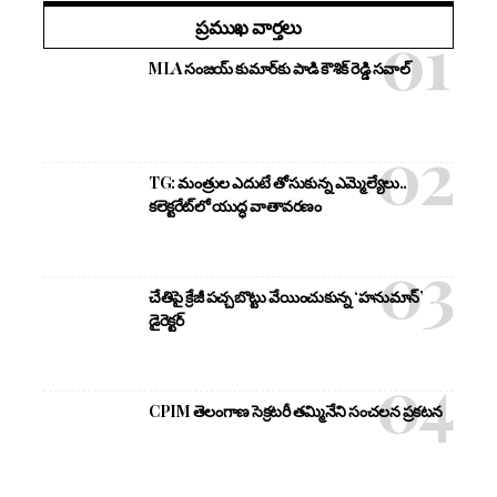
ప్రముఖ వార్తలు
MLA సంజయ్ కుమార్‌కు పాడి కౌశిక్ రెడ్డి సవాల్
TG: మంత్రుల ఎదుటే తోసుకున్న ఎమ్మెల్యేలు..
కలెక్టరేట్‌లో యుద్ధ వాతావరణం
చేతిపై క్రేజీ పచ్చబొట్టు వేయించుకున్న ‘హనుమాన్’
డైరెక్టర్
CPIM తెలంగాణ సెక్రటరీ తమ్మినేని సంచలన ప్రకటన