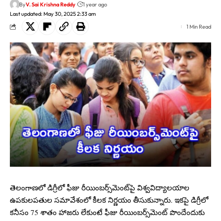
By
V. Sai Krishna Reddy
1 year ago
Last updated: May 30, 2025 2:33 am
1 Min Read
తెలంగాణ‌లో డిగ్రీలో ఫీజు రీయింబ‌ర్స్‌మెంట్‌పై విశ్వవిద్యాల‌యాల‌
ఉప‌కుల‌ప‌తుల స‌మావేశంలో కీల‌క నిర్ణ‌యం తీసుకున్నారు. ఇక‌పై డిగ్రీలో
క‌నీసం 75 శాతం హాజ‌రు లేకుంటే ఫీజు రీయింబ‌ర్స్‌మెంట్ పొందేందుకు