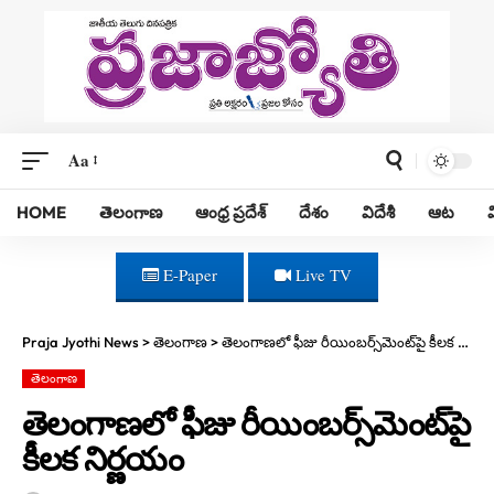
Aa
HOME
తెలంగాణ
ఆంధ్ర ప్రదేశ్
దేశం
విదేశీ
ఆట
E-Paper
Live TV
Praja Jyothi News
>
తెలంగాణ
>
తెలంగాణ‌లో ఫీజు రీయింబ‌ర్స్‌మెంట్‌పై కీల‌క నిర్ణ‌యం
తెలంగాణ
తెలంగాణ‌లో ఫీజు రీయింబ‌ర్స్‌మెంట్‌పై
కీల‌క నిర్ణ‌యం