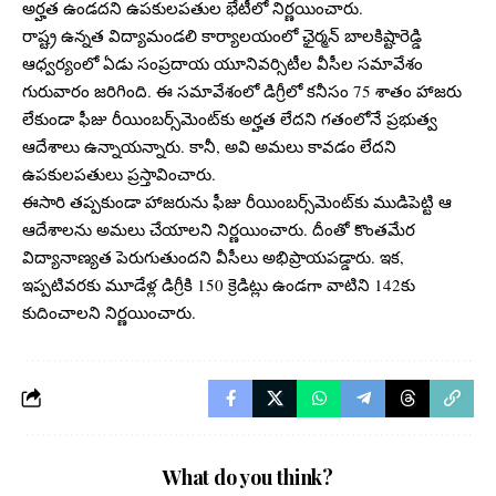
అర్హ‌త ఉండ‌ద‌ని ఉప‌కుల‌ప‌తుల భేటీలో నిర్ణ‌యించారు.
రాష్ట్ర ఉన్న‌త విద్యామండ‌లి కార్యాల‌యంలో ఛైర్మ‌న్ బాల‌కిష్టారెడ్డి
ఆధ్వ‌ర్యంలో ఏడు సంప్ర‌దాయ యూనివ‌ర్సిటీల వీసీల స‌మావేశం
గురువారం జ‌రిగింది. ఈ స‌మావేశంలో డిగ్రీలో క‌నీసం 75 శాతం హాజ‌రు
లేకుండా ఫీజు రీయింబ‌ర్స్‌మెంట్‌కు అర్హ‌త లేద‌ని గ‌తంలోనే ప్ర‌భుత్వ
ఆదేశాలు ఉన్నాయ‌న్నారు. కానీ, అవి అమ‌లు కావ‌డం లేద‌ని
ఉప‌కుల‌ప‌తులు ప్ర‌స్తావించారు.
ఈసారి త‌ప్ప‌కుండా హాజ‌రును ఫీజు రీయింబ‌ర్స్‌మెంట్‌కు ముడిపెట్టి ఆ
ఆదేశాల‌ను అమ‌లు చేయాల‌ని నిర్ణ‌యించారు. దీంతో కొంత‌మేర
విద్యానాణ్య‌త పెరుగుతుంద‌ని వీసీలు అభిప్రాయ‌ప‌డ్డారు. ఇక‌,
ఇప్ప‌టివ‌ర‌కు మూడేళ్ల డిగ్రీకి 150 క్రెడిట్లు ఉండ‌గా వాటిని 142కు
కుదించాల‌ని నిర్ణ‌యించారు.
What do you think?