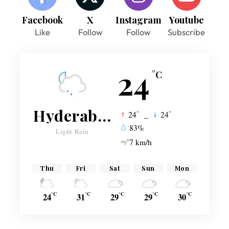
Facebook
X
Instagram
Youtube
Like
Follow
Follow
Subscribe
24
°C
Hyderabad
°
°
24
_
24
83%
Light Rain
7 km/h
Thu
Fri
Sat
Sun
Mon
°C
°C
°C
°C
°C
24
31
29
29
30