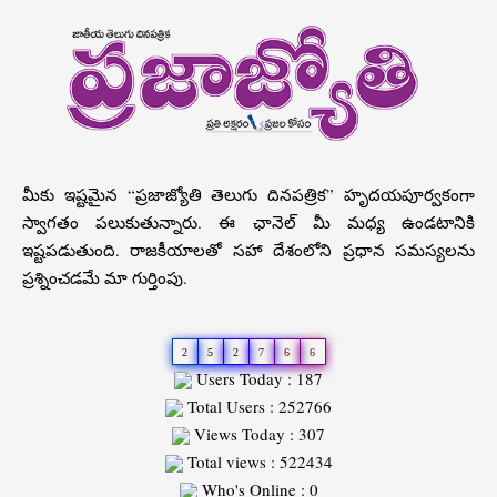
మీకు ఇష్టమైన “ప్రజాజ్యోతి తెలుగు దినపత్రిక” హృదయపూర్వకంగా
స్వాగతం పలుకుతున్నారు. ఈ ఛానెల్ మీ మధ్య ఉండటానికి
ఇష్టపడుతుంది. రాజకీయాలతో సహా దేశంలోని ప్రధాన సమస్యలను
ప్రశ్నించడమే మా గుర్తింపు.
2
5
2
7
6
6
Users Today : 187
Total Users : 252766
Views Today : 307
Total views : 522434
Who's Online : 0