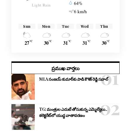
64%
Light Rain
6 km/h
Sun
Mon
Tue
Wed
Thu
°C
°C
°C
°C
°C
27
30
31
31
30
ప్రముఖ వార్తలు
MLA సంజయ్ కుమార్‌కు పాడి కౌశిక్ రెడ్డి సవాల్
TG: మంత్రుల ఎదుటే తోసుకున్న ఎమ్మెల్యేలు..
కలెక్టరేట్‌లో యుద్ధ వాతావరణం