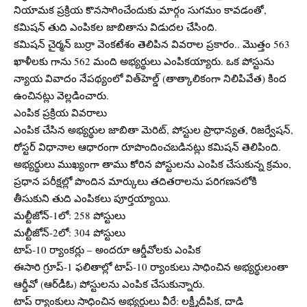
నియామక ప్రక్రియ కొనసాగించేందుకు మార్గం సుగమం కావడంతో,
కమిషన్ తుది ఎంపికల జాబితాను విడుదల చేసింది.
కమిషన్ చైర్మన్ బుర్రా వెంకటేశం తెలిపిన వివరాల ప్రకారం.. మొత్తం 563
ఖాళీలకు గాను 562 మంది అభ్యర్థులు ఎంపికయ్యారు. ఒక పోస్టును
న్యాయ వివాదం నేపథ్యంలో విత్‌హెల్డ్‌ (తాత్కాలికంగా నిలిపివేత) కింద
ఉంచినట్లు వెల్లడించారు.
ఎంపిక ప్రక్రియ వివరాలు
ఎంపిక చేసిన అభ్యర్థుల జాబితా మెరిట్, పోస్టుల ప్రాధాన్యత, రిజర్వేషన్,
రోస్టర్ విధానాల ఆధారంగా రూపొందించబడినట్లు కమిషన్ తెలిపింది.
అభ్యర్థులు ముఖ్యంగా తాము కోరిన పోస్టులను ఎంపిక చేసుకున్న క్రమం,
ప్రధాన పరీక్షల్లో పొందిన మార్కులు తదితరాలను పరిగణనలోకి
తీసుకుని తుది ఎంపికలు పూర్తయ్యాయి.
మల్టీజోన్-1లో: 258 పోస్టులు
మల్టీజోన్-2లో: 304 పోస్టులు
టాప్-10 ర్యాంకర్లు – అందరూ ఆర్డీవోలకు ఎంపిక
ఈసారి గ్రూప్-1 ఫలితాల్లో టాప్-10 ర్యాంకులు సాధించిన అభ్యర్థులంతా
ఆర్డీవో (ఆర్‌డీఓ) పోస్టులను ఎంపిక చేసుకున్నారు.
టాప్‌ ర్యాంకులు సాధించిన అభ్యర్థులు వీరే: లక్ష్మీదీపిక, దాడి