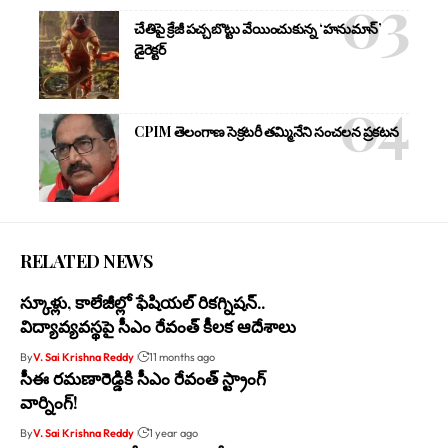
చేతిపై క్రేజీ పచ్చబొట్టు వేయించుకున్న ‘హనుమాన్’
డైరెక్టర్
CPIM తెలంగాణ సెక్రటరీ తమ్మినేని సంచలన ప్రకటన
RELATED NEWS
స్కూళ్లు, కాలేజీల్లో ఫేషియల్ రికగ్నిషన్..
విద్యావ్యవస్థపై సీఎం రేవంత్ కీలక ఆదేశాలు
By
V. Sai Krishna Reddy
11 months ago
సీఈ రమణారెడ్డికి సీఎం రేవంత్ స్ట్రాంగ్
వార్నింగ్!
By
V. Sai Krishna Reddy
1 year ago