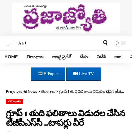
Aa
HOME
తెలంగాణ
ఆంధ్ర ప్రదేశ్
దేశం
విదేశీ
ఆట
E-Paper
Live TV
Praja Jyothi News
>
తెలంగాణ
>
గ్రూప్ 1 తుది ఫలితాలు విడుదల చేసిన టీజీపీఎస్‌సీ ..టాపర్లు వీరే
తెలంగాణ
గ్రూప్ 1 తుది ఫలితాలు విడుదల చేసిన
టీజీపీఎస్‌సీ ..టాపర్లు వీరే