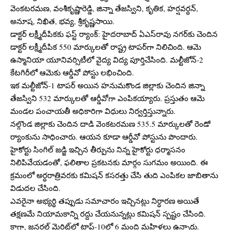
వెంకటరమణ, వంశీకృష్ణారెడ్డి, జిన్నా తేజస్విని, కృతిక, హర్షవర్ధన్,
అనూష, నిఖిత, భవ్య, శ్రీకృష్ణసాయి.
డాక్టర్ లక్ష్మీదీపికకు ఫస్ట్ ర్యాంక్: హైదరాబాద్‌ ఏఎస్‌రావు నగర్‌కు చెందిన
డాక్టర్ లక్ష్మీదీపిక 550 మార్కులతో రాష్ట్ర టాపర్‌గా నిలిచింది. ఆమె
ఉస్మానియా యూనివర్సిటీలో వైద్య విద్య పూర్తిచేసింది. మల్టీజోన్-2
కేటగిరీలో ఆమెకు ఆర్డీవో పోస్టు లభించింది.
ఇక మల్టీజోన్-1 టాపర్ అయిన హనుమకొండ జిల్లాకు చెందిన జిన్నా
తేజస్విని 532 మార్కులతో ఆర్డీవోగా ఎంపికయ్యారు. ప్రస్తుతం ఆమె
మండల పంచాయతీ అధికారిగా విధులు నిర్వర్తిస్తున్నారు.
నల్గొండ జిల్లాకు చెందిన దాడి వెంకటరమణ 535.5 మార్కులతో రెండో
ర్యాంకును సాధించారు. ఆయన కూడా ఆర్డీవో పోస్టును పొందారు.
హైకోర్టు సింగిల్‌ జడ్జి ఇచ్చిన తీర్పును నిన్న హైకోర్టు ధర్మాసనం
నిలిపివేయడంతో, ఫలితాల ప్రకటనకు మార్గం సుగమం అయింది. ఈ
క్రమంలో అర్ధరాత్రివరకు కమిషన్ కసరత్తు చేసి తుది ఎంపికల జాబితాను
విడుదల చేసింది.
ఎవరైనా అభ్యర్థి తప్పుడు సమాచారం ఇచ్చినట్లు నిర్ధారణ అయితే
తక్షణమే నియామకాన్ని రద్దు చేయనున్నట్లు కమిషన్ స్పష్టం చేసింది.
కాగా, జనరల్ మెరిట్‌లో టాప్-10లో 6 మంది మహిళలు ఉన్నారు.