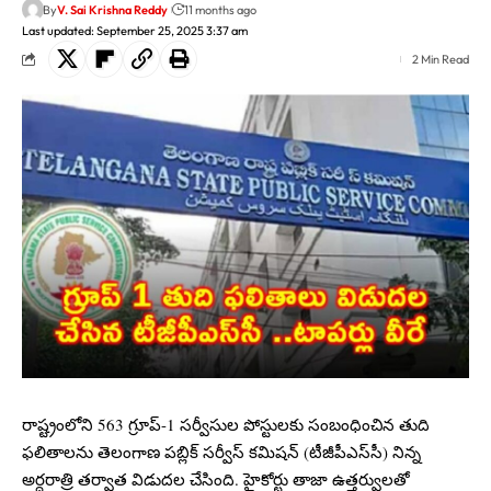
By
V. Sai Krishna Reddy
11 months ago
Last updated: September 25, 2025 3:37 am
2 Min Read
రాష్ట్రంలోని 563 గ్రూప్‌-1 సర్వీసుల పోస్టులకు సంబంధించిన తుది
ఫలితాలను తెలంగాణ పబ్లిక్ సర్వీస్ కమిషన్ (టీజీ‌పీఎస్‌సీ) నిన్న
అర్ధరాత్రి తర్వాత విడుదల చేసింది. హైకోర్టు తాజా ఉత్తర్వులతో