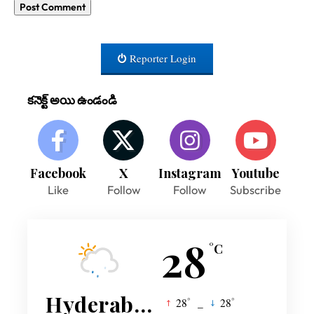
Reporter Login
కనెక్ట్ అయి ఉండండి
Facebook
X
Instagram
Youtube
Like
Follow
Follow
Subscribe
28
°C
Hyderabad
°
°
28
_
28