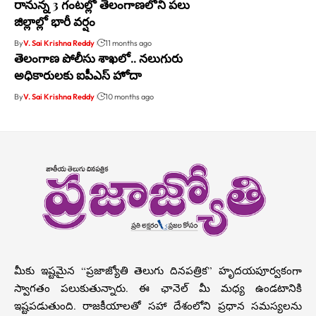
రానున్న 3 గంటల్లో తెలంగాణలోని పలు
జిల్లాల్లో భారీ వర్షం
By
V. Sai Krishna Reddy
11 months ago
తెలంగాణ పోలీసు శాఖలో.. నలుగురు
అధికారులకు ఐపీఎస్ హోదా
By
V. Sai Krishna Reddy
10 months ago
మీకు ఇష్టమైన “ప్రజాజ్యోతి తెలుగు దినపత్రిక” హృదయపూర్వకంగా
స్వాగతం పలుకుతున్నారు. ఈ ఛానెల్ మీ మధ్య ఉండటానికి
ఇష్టపడుతుంది. రాజకీయాలతో సహా దేశంలోని ప్రధాన సమస్యలను