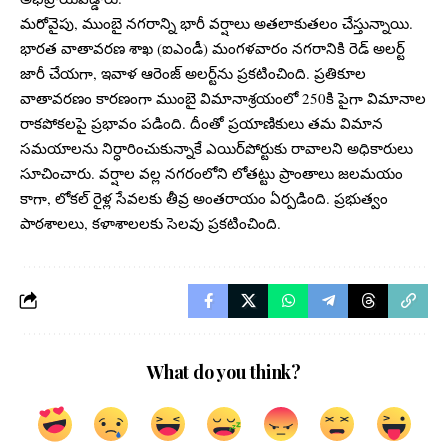
మరోవైపు, ముంబై నగరాన్ని భారీ వర్షాలు అతలాకుతలం చేస్తున్నాయి.
భారత వాతావరణ శాఖ (ఐఎండీ) మంగళవారం నగరానికి రెడ్ అలర్ట్
జారీ చేయగా, ఇవాళ‌ ఆరెంజ్ అలర్ట్‌ను ప్రకటించింది. ప్రతికూల
వాతావరణం కారణంగా ముంబై విమానాశ్రయంలో 250కి పైగా విమానాల
రాకపోకలపై ప్రభావం పడింది. దీంతో ప్రయాణికులు తమ విమాన
సమయాలను నిర్ధారించుకున్నాకే ఎయిర్‌పోర్టుకు రావాలని అధికారులు
సూచించారు. వర్షాల వల్ల నగరంలోని లోతట్టు ప్రాంతాలు జలమయం
కాగా, లోకల్ రైళ్ల సేవలకు తీవ్ర అంతరాయం ఏర్పడింది. ప్రభుత్వం
పాఠశాలలు, కళాశాలలకు సెలవు ప్రకటించింది.
What do you think?