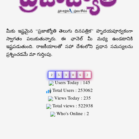
మీకు ఇష్టమైన “ప్రజాజ్యోతి తెలుగు దినపత్రిక” హృదయపూర్వకంగా
స్వాగతం పలుకుతున్నారు. ఈ ఛానెల్ మీ మధ్య ఉండటానికి
ఇష్టపడుతుంది. రాజకీయాలతో సహా దేశంలోని ప్రధాన సమస్యలను
ప్రశ్నించడమే మా గుర్తింపు.
2
5
3
0
6
2
Users Today : 145
Total Users : 253062
Views Today : 235
Total views : 522938
Who's Online : 2
Slot
Site