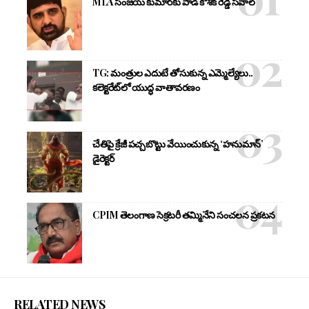
MLA సంజయ్ కుమార్‌కు పాడి కౌశిక్ రెడ్డి సవాల్
TG: మంత్రుల ఎదుటే తోసుకున్న ఎమ్మెల్యేలు..
కలెక్టరేట్‌లో యుద్ధ వాతావరణం
చేతిపై క్రేజీ పచ్చబొట్టు వేయించుకున్న ‘హనుమాన్’
డైరెక్టర్
CPIM తెలంగాణ సెక్రటరీ తమ్మినేని సంచలన ప్రకటన
RELATED NEWS