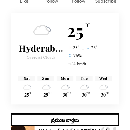
Like
Follow
Follow
Subscribe
25
°C
Hyderabad
°
°
25
_
25
76%
Overcast Clouds
4 km/h
Sat
Sun
Mon
Tue
Wed
°C
°C
°C
°C
°C
25
29
30
30
30
ప్రముఖ వార్తలు