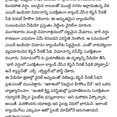
కుండపోత వర్షం, బలమైన గాలులతో ముంబై నగరం అల్లాడుతున్న వేళ,
ఎయిర్ ఇండియా విమానాన్ని సురక్షితంగా ల్యాండ్ చేసిన కెప్టెన్ నీరజ్
సేథి రియల్ హీరోగా నిలిచారు. ఈ అద్భుతమైన ల్యాండింగ్‌కు
సంబంధించిన వీడియో ప్రస్తుతం నెట్టింట‌ వైరల్‌గా మారింది.
మంగళవారం ముంబై విమానాశ్రయంలో దట్టమైన మేఘాలు, భారీ వర్షం
కారణంగా ఎదురుగా ఏమీ కనబడని పరిస్థితి నెలకొంది. ఆ సమయంలో
ఎయిర్ ఇండియా విమానం ల్యాండింగ్‌కు సిద్ధమైంది. ఎంతో చాకచక్యంగా
వ్యవహరించిన కెప్టెన్ నీరజ్ సేథి, విమానాన్ని రన్‌వేపై సురక్షితంగా
దించారు. విమానంలోని ఓ ప్రయాణికుడు ఈ దృశ్యాన్ని వీడియో తీసి,
“భారీ వర్షంలో సురక్షితంగా ల్యాండ్ చేసిన కెప్టెన్ నీరజ్ సేథికి హ్యాట్సాఫ్”
అనే క్యాప్షన్‌తో ‘ఎక్స్’ (ట్విట్టర్)లో పోస్ట్ చేశారు.
ఈ వీడియో క్షణాల్లో వైరల్ అవ్వడంతో నెటిజన్లు కెప్టెన్ నీరజ్ సేథిని
ప్రశంసలతో ముంచెత్తారు. “ఆకాశంలో నిజమైన హీరోలు వీరే” అని ఒకరు
వ్యాఖ్యానించగా, “ఇంతటి క్లిష్ట పరిస్థితుల్లో ప్రయాణికులను సురక్షితంగా
గమ్యానికి చేర్చిన పైలట్‌కు ధన్యవాదాలు” అని మరొకరు పేర్కొన్నారు.
అయితే, మరికొందరు యూజర్లు ఇది పైలట్ల విధిలో భాగమని, ఇలాంటి
ల్యాండింగ్‌లు ఎక్కువగా ఆటో పైలట్ మోడ్‌లోనే జరుగుతాయని
అభిప్రాయపడ్డారు.