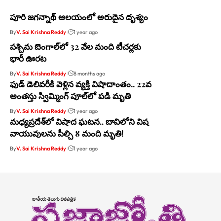
పూరి జ‌గ‌న్నాథ్ ఆల‌యంలో అరుదైన దృశ్యం
By
V. Sai Krishna Reddy
1 year ago
పశ్చిమ బెంగాల్‌లో 32 వేల మంది టీచర్లకు
భారీ ఊరట
By
V. Sai Krishna Reddy
8 months ago
ఫుడ్ డెలివరీకి వెళ్లిన వ్యక్తి విషాదాంతం.. 22వ
అంతస్తు స్విమ్మింగ్ పూల్‌లో పడి మృతి
By
V. Sai Krishna Reddy
1 year ago
మ‌ధ్య‌ప్ర‌దేశ్‌లో విషాద ఘ‌ట‌న‌.. బావిలోని విష
వాయువుల‌ను పీల్చి 8 మంది మృతి!
By
V. Sai Krishna Reddy
1 year ago