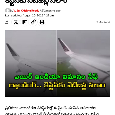
By
V. Sai Krishna Reddy
12 months ago
Last updated: August 20, 2025 4:29 am
2 Min Read
ప్రతికూల వాతావరణ పరిస్థితుల్లో ఓ పైలట్ చూపిన అసాధారణ
నైపుణ్యం ఇప్పుడు సోషల్ మీడియాలో ప్రశంసలు అందుకుంటోంది.