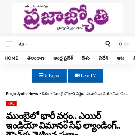
Aa
HOME
తెలంగాణ
ఆంధ్ర ప్రదేశ్
దేశం
విదేశీ
ఆట
E-Paper
Live TV
Praja Jyothi News
>
దేశం
>
ముంబైలో భారీ వర్షం.. ఎయిర్ ఇండియా విమానం సేఫ్ ల్యాండింగ్.. కెప్టెన్‌కు నెటిజన్ల సలాం
దేశం
ముంబైలో భారీ వర్షం.. ఎయిర్
ఇండియా విమానం సేఫ్ ల్యాండింగ్..
కెప్టెన్‌కు నెటిజన్ల సలాం