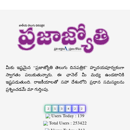
మీకు ఇష్టమైన “ప్రజాజ్యోతి తెలుగు దినపత్రిక” హృదయపూర్వకంగా
స్వాగతం పలుకుతున్నారు. ఈ ఛానెల్ మీ మధ్య ఉండటానికి
ఇష్టపడుతుంది. రాజకీయాలతో సహా దేశంలోని ప్రధాన సమస్యలను
ప్రశ్నించడమే మా గుర్తింపు.
2
5
3
4
2
2
Users Today : 139
Total Users : 253422
Views Today : 213