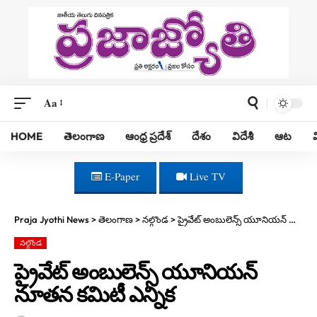
Aa
HOME
తెలంగాణ
ఆంధ్ర ప్రదేశ్
దేశం
విదేశీ
ఆట
E-Paper
Live TV
Praja Jyothi News
>
తెలంగాణ
>
నల్గొండ
>
ప్రైవేట్ అంబులెన్స్ యూనియన్ నూతన కమిటీ ఎన్నిక
నల్గొండ
ప్రైవేట్ అంబులెన్స్ యూనియన్
నూతన కమిటీ ఎన్నిక