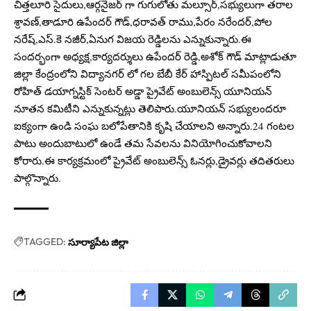
చిత్తలూరి సైదులు,ఆర్గనైజర్ గా గుగులోతు మల్సూర్,సభ్యులుగా తరాల
శ్రావణ్,తాడూరి ఉపేందర్ గౌడ్,ధరావత్ రాము,పేరం నరేందర్,పోల
నరేష్,ఎస్.కె నజీర్,ఏనుగ విజయ రెడ్డిలను ఎన్నుకున్నారు.ఈ
సందర్భంగా అధ్యక్ష,కార్యదర్శులు ఉపేందర్ రెడ్డి,అశోక్ గౌడ్ మాట్లాడుతూ
జిల్లా కేంద్రంలోని విద్యానగర్ లో గల బేబీ కేర్ హాస్పిటల్ సమీపంలోని
రోహిత్ డయాగ్నస్టిక్ సెంటర్ అడ్డా ప్రైవేట్ అంబులెన్స్ యూనియన్
నూతన కమిటీని ఎన్నుకున్నట్లు తెలిపారు.యూనియన్ సభ్యులందరూ
ఐక్యంగా ఉండి సంఘ బలోపేతానికి కృషి చేయాలని అన్నారు.24 గంటల
పాటు అందుబాటులో ఉండే తమ సేవలను వినియోగించుకోవాలని
కోరారు.ఈ కార్యక్రమంలో ప్రైవేట్ అంబులెన్స్ ఓనర్లు,డ్రైవర్లు తదితరులు
పాల్గొన్నారు.
TAGGED:
సూర్యాపేట జిల్లా