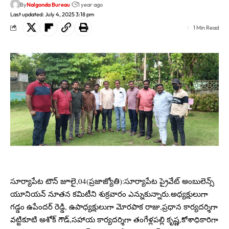
By
Nalgonda Bureau
1 year ago
Last updated: July 4, 2025 3:18 pm
1 Min Read
సూర్యాపేట టౌన్ జూలై,04(ప్రజాజ్యోతి):సూర్యాపేట ప్రైవేట్ అంబులెన్స్
యూనియన్ నూతన కమిటీని శుక్రవారం ఎన్నుకున్నారు.అధ్యక్షులుగా
గడ్డం ఉపేందర్ రెడ్డి, ఉపాధ్యక్షులుగా మోరపాక రాజు,ప్రధాన కార్యదర్శిగా
వట్టికూటి అశోక్ గౌడ్,సహాయ కార్యదర్శిగా తంగేళ్లపల్లి కృష్ణ,కోశాధికారిగా