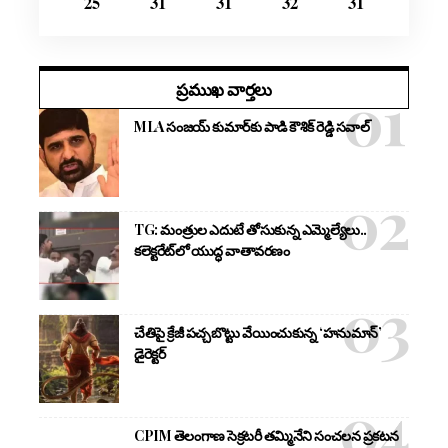
25
31
31
32
31
ప్రముఖ వార్తలు
MLA సంజయ్ కుమార్‌కు పాడి కౌశిక్ రెడ్డి సవాల్
TG: మంత్రుల ఎదుటే తోసుకున్న ఎమ్మెల్యేలు..
కలెక్టరేట్‌లో యుద్ధ వాతావరణం
చేతిపై క్రేజీ పచ్చబొట్టు వేయించుకున్న ‘హనుమాన్’
డైరెక్టర్
CPIM తెలంగాణ సెక్రటరీ తమ్మినేని సంచలన ప్రకటన