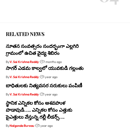
RELATED NEWS
నూతన సంవత్సరం సందర్భంగా ఎల్లగిరి
గ్రామంలో ఉచిత వైద్య శిబిరం
By
V. Sai Krishna Reddy
7 months ago
సాగర్ ఎడమ కాల్వలో యువకుడి గల్లంతు
By
V. Sai Krishna Reddy
1 year ago
బాధితులకు నిత్యవసర సరుకులు పంపిణీ
By
V. Sai Krishna Reddy
1 year ago
స్థానిక ఎన్నికల కోసం ఆశవహుళ
హడావుడి….. ఎన్నికల కోసం ఎత్తుకు
పైఎత్తులు వేస్తున్న గల్లీ లీడర్స్….
By
Nalgonda Bureau
1 year ago