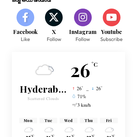
Facebook
X
Instagram
Youtube
Like
Follow
Follow
Subscribe
26
°C
Hyderabad
°
°
26
_
26
71%
Scattered Clouds
3 km/h
Mon
Tue
Wed
Thu
Fri
°C
°C
°C
°C
°C