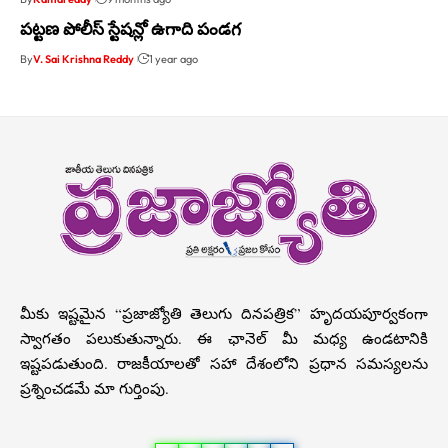
పట్టణ పోలీస్ స్టేషన్లో ఉగాది పండగ
By
V. Sai Krishna Reddy
1 year ago
మీకు ఇష్టమైన “ప్రజాజ్యోతి తెలుగు దినపత్రిక” హృదయపూర్వకంగా
స్వాగతం పలుకుతున్నారు. ఈ ఛానెల్ మీ మధ్య ఉండటానికి
ఇష్టపడుతుంది. రాజకీయాలతో సహా దేశంలోని ప్రధాన సమస్యలను
ప్రశ్నించడమే మా గుర్తింపు.