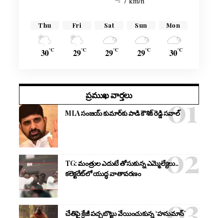
7 km/h
Thu
Fri
Sat
Sun
Mon
°C
°C
°C
°C
°C
30
29
29
29
30
ప్రముఖ వార్తలు
MLA సంజయ్ కుమార్‌కు పాడి కౌశిక్ రెడ్డి సవాల్
TG: మంత్రుల ఎదుటే తోసుకున్న ఎమ్మెల్యేలు..
కలెక్టరేట్‌లో యుద్ధ వాతావరణం
చేతిపై క్రేజీ పచ్చబొట్టు వేయించుకున్న ‘హనుమాన్’