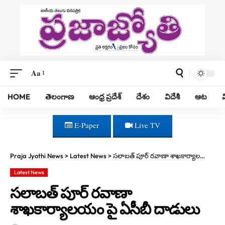
Aa
HOME
తెలంగాణ
ఆంధ్ర ప్రదేశ్
దేశం
విదేశీ
ఆట
E-Paper
Live TV
Praja Jyothi News
>
Latest News
>
సలాబత్ పూర్ రవాణా శాఖకార్యాలయం పై ఏసీబీ దాడులు
Latest News
సలాబత్ పూర్ రవాణా
శాఖకార్యాలయం పై ఏసీబీ దాడులు