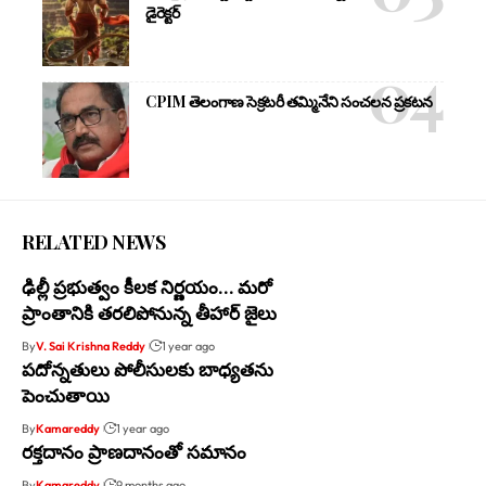
డైరెక్టర్
CPIM తెలంగాణ సెక్రటరీ తమ్మినేని సంచలన ప్రకటన
RELATED NEWS
ఢిల్లీ ప్రభుత్వం కీలక నిర్ణయం… మరో
ప్రాంతానికి తరలిపోనున్న తీహార్ జైలు
By
V. Sai Krishna Reddy
1 year ago
పదోన్నతులు పోలీసులకు బాధ్యతను
పెంచుతాయి
By
Kamareddy
1 year ago
రక్తదానం ప్రాణదానంతో సమానం
By
Kamareddy
9 months ago