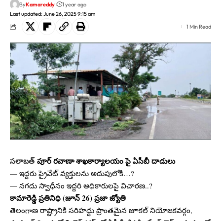
By
Kamareddy
1 year ago
Last updated: June 26, 2025 9:15 am
1 Min Read
సలాబత్
పూర్ రవాణా శాఖకార్యాలయం పై ఏసీబీ
దాడులు
— ఇద్దరు ప్రైవేట్ వ్యక్తులను అదుపులోకి…?
— నగదు స్వాధీనం ఇద్దరి అధికారులపై విచారణ..?
కామారెడ్డి ప్రతినిధి (జూన్ 26) ప్రజా జ్యోతి
తెలంగాణ రాష్ట్రానికి సరిహద్దు ప్రాంతమైన జూకల్ నియోజకవర్గం,