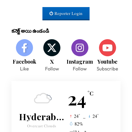
Reporter Login
కనెక్ట్ అయి ఉండండి
Facebook
X
Instagram
Youtube
Like
Follow
Follow
Subscribe
24
°C
Hyderabad
°
°
24
_
24
82%
Overcast Clouds