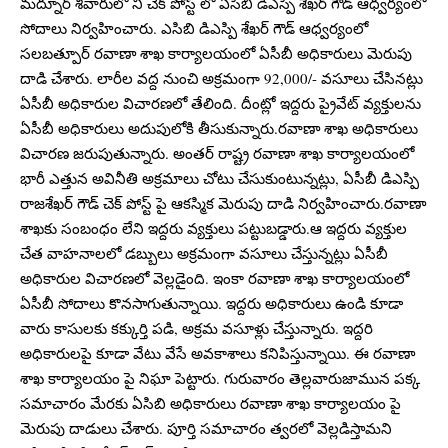
మద్నూర్ శివారులో ని చెక్ పోస్ట్ లో ఏసీబీ డిఎస్పి శేఖర్ గౌడ్ ఆధ్వర్యంలో
సోదాలు నిర్వహించారు. ఎసిబి డిఎస్పి శేఖర్ గౌడ్ ఆధ్వర్యంలో
సలబత్పూర్ రవాణా శాఖ కార్యాలయంలో ఏసీబీ అధికారులు మెరుపు
దాడి చేశారు. లారీల వద్ద నుంచి అక్రమంగా 92,000/- వసూలు చేసినట్లు
ఏసీబీ అధికారుల విచారణలో తేలింది. దీంట్లో ఇద్దరు ప్రైవేట్ వ్యక్తులను
ఏసీబీ అధికారులు అదుపులోకి తీసుకున్నారు.రవాణా శాఖ అధికారులు
విచారణ జరుపుతున్నారు. అంతర్ రాష్ట్ర రవాణా శాఖ కార్యాలయంలో
భారీ ఎత్తున అవినీతి అక్రమాలు చోటు చేసుకుంటున్నట్లు, ఏసీబీ డిఎస్పి
రాజశేఖర్ గౌడ్ చెక్ పోస్ట్ పై ఆకస్మిక మెరుపు దాడి నిర్వహించారు.రవాణా
శాఖకు సంబంధం లేని ఇద్దరు వ్యక్తులు పట్టుబడ్డారు.ఆ ఇద్దరు వ్యక్తుల
చేత వాహనాలలో డబ్బులు అక్రమంగా వసూలు చేస్తున్నట్లు ఏసీబీ
అధికారుల విచారణలో వెల్లడైంది. ఇంకా రవాణా శాఖ కార్యాలయంలో
ఏసీబీ సోదాలు కొనసాగుతున్నాయి. ఇద్దరు అధికారులు ఉండి కూడా
వారు కాసులకు కక్కుర్తి పడి, అక్రమ వసూళ్లు చేస్తున్నారు. ఇద్దరి
అధికారులపై కూడా వేటు వేసే అవకాశాలు కనిపిస్తున్నాయి. ఈ రవాణా
శాఖ కార్యాలయం పై నిఘా పెట్టారు. గురువారం తెల్లవారుజామున పక్క
సమాచారం మేరకు ఏసిబి అధికారులు రవాణా శాఖ కార్యాలయం పై
మెరుపు దాడులు చేశారు. పూర్తి సమాచారం త్వరలో వెల్లడిస్తామని