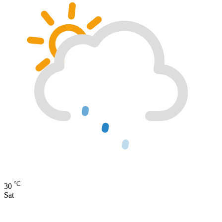
°C
30
Sat