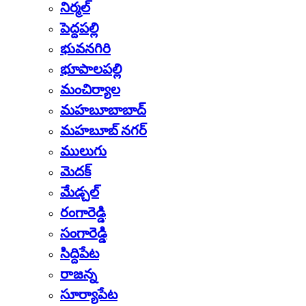
నిర్మల్
పెద్దపల్లి
భువనగిరి
భూపాలపల్లి
మంచిర్యాల
మహబూబాబాద్
మహబూబ్ నగర్
ములుగు
మెదక్
మేడ్చల్
రంగారెడ్డి
సంగారెడ్డి
సిద్దిపేట
రాజన్న
సూర్యాపేట