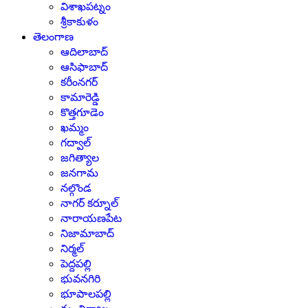
విశాఖపట్నం
శ్రీకాకుళం
తెలంగాణ
ఆదిలాబాద్
ఆసిఫాబాద్
కరీంనగర్
కామారెడ్డి
కొత్తగూడెం
ఖమ్మం
గద్వాల్
జగిత్యాల
జనగామ
నల్గొండ
నాగర్ కర్నూల్
నారాయణపేట
నిజామాబాద్
నిర్మల్
పెద్దపల్లి
భువనగిరి
భూపాలపల్లి