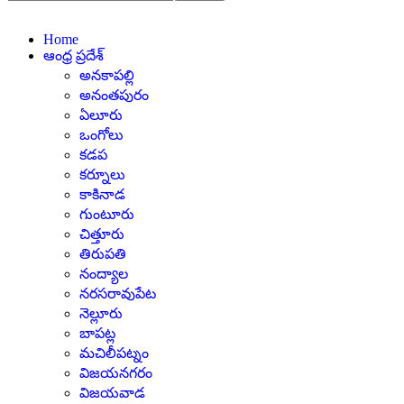
Home
ఆంధ్ర ప్రదేశ్
అనకాపల్లి
అనంతపురం
ఏలూరు
ఒంగోలు
కడప
కర్నూలు
కాకినాడ
గుంటూరు
చిత్తూరు
తిరుపతి
నంద్యాల
నరసరావుపేట
నెల్లూరు
బాపట్ల
మచిలీపట్నం
విజయనగరం
విజయవాడ