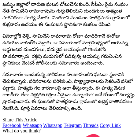
ఖమ్మం జిల్లాలో దారుణ ఘటన చోటుచేసుకుంది. సీపీఎం రైతు సంఘం
నేత సామినేని రామారావును గుర్తుతెలియని దుండగులు అత్యంత
పాశవికంగా హత్య చేశారు. చింతకాని మండలం పాతర్లపాడు గ్రామంలో
శుక్రవారం ఉదయం ఈ సంఘటన స్థానికంగా కలకలం రేపింది.
వివరాల్లోకి వెళ్తే.. సామినేని రామారావు రోజూ మాదిరిగానే ఈరోజు
ఉదయం వాకింగ్‌కు వెళ్లారు. ఆ సమయంలో మార్గమధ్యంలో ఆయన్ను
అడ్డగించిన దుండగులు, పదునైన ఆయుధంతో గొంతుకోసి
హతమార్చారు. రక్తపు మడుగులో పడివున్న ఆయన్ను గమనించిన
స్థానికులు వెంటనే పోలీసులకు సమాచారం అందించారు.
సమాచారం అందుకున్న పోలీసులు హుటాహుటిన ఘటనా స్థలానికి
చేరుకున్నారు. పరిసరాలను పరిశీలించి, సాక్ష్యాధారాలను సేకరించే పనిలో
పడ్డారు. హత్యకు గల కారణాలపై ఆరా తీస్తున్నారు. ఈ హత్య వెనుక
రాజకీయ లేదా వ్యక్తిగత కక్షలు ఏమైనా ఉన్నాయా? అనే కోణంలో దర్యాప్తు
ప్రారంభించారు. ఈ ఘటనతో పాతర్లపాడు గ్రామంలో ఉద్రిక్త వాతావరణం
నెలకొంది. పూర్తి వివరాలు తెలియాల్సి ఉంది.
Share This Article
Facebook
Whatsapp
Whatsapp
Telegram
Threads
Copy Link
What do you think?