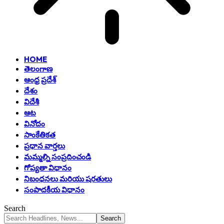
HOME
తెలంగాణ
ఆంధ్ర ప్రదేశ్
దేశం
విదేశీ
ఆట
వినోదం
సాంకేతికత
ప్రధాన వార్తలు
మమ్మల్ని సంప్రదించండి
గోప్యతా విధానం
నిబంధనలు మరియు షరతులు
సంపాదకీయ విధానం
Search