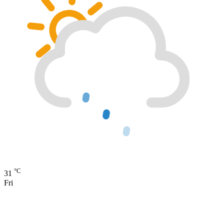
°C
31
Fri