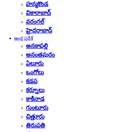
హన్మకొండ
వికారాబాద్
వరంగల్
హైదరాబాద్
ఆంధ్ర ప్రదేశ్
అనకాపల్లి
అనంతపురం
ఏలూరు
ఒంగోలు
కడప
కర్నూలు
కాకినాడ
గుంటూరు
చిత్తూరు
తిరుపతి