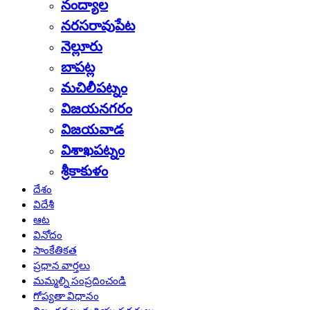
నంద్యాల
నరసరావుపేట
నెల్లూరు
బాపట్ల
మచిలీపట్నం
విజయనగరం
విజయవాడ
విశాఖపట్నం
శ్రీకాకుళం
దేశం
విదేశీ
ఆట
వినోదం
సాంకేతికత
ప్రధాన వార్తలు
మమ్మల్ని సంప్రదించండి
గోప్యతా విధానం