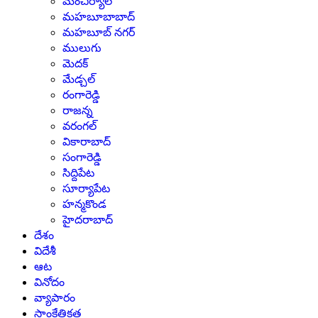
మంచిర్యాల
మహబూబాబాద్
మహబూబ్ నగర్
ములుగు
మెదక్
మేడ్చల్
రంగారెడ్డి
రాజన్న
వరంగల్
వికారాబాద్
సంగారెడ్డి
సిద్దిపేట
సూర్యాపేట
హన్మకొండ
హైదరాబాద్
దేశం
విదేశీ
ఆట
వినోదం
వ్యాపారం
సాంకేతికత