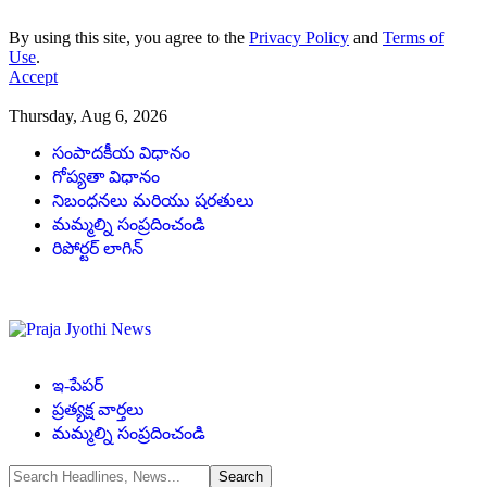
By using this site, you agree to the
Privacy Policy
and
Terms of
Use
.
Accept
Thursday, Aug 6, 2026
సంపాదకీయ విధానం
గోప్యతా విధానం
నిబంధనలు మరియు షరతులు
మమ్మల్ని సంప్రదించండి
రిపోర్టర్ లాగిన్
ఇ-పేపర్
ప్రత్యక్ష వార్తలు
మమ్మల్ని సంప్రదించండి