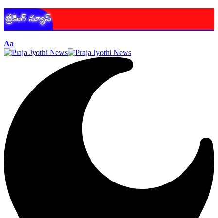
బ్రేకింగ్ న్యూస్
Aa