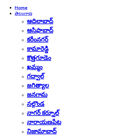
Home
తెలంగాణ
ఆదిలాబాద్
ఆసిఫాబాద్
కరీంనగర్
కామారెడ్డి
కొత్తగూడెం
ఖమ్మం
గద్వాల్
జగిత్యాల
జనగామ
నల్గొండ
నాగర్ కర్నూల్
నారాయణపేట
నిజామాబాద్