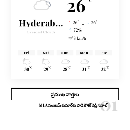
26
Hyderabad
°
°
26
_
26
72%
Overcast Clouds
8 km/h
Fri
Sat
Sun
Mon
Tue
°C
°C
°C
°C
°C
30
29
28
31
32
ప్రముఖ వార్తలు
MLA సంజయ్ కుమార్‌కు పాడి కౌశిక్ రెడ్డి సవాల్