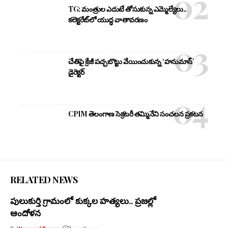
TG: మంత్రుల ఎదుటే తోసుకున్న ఎమ్మెల్యేలు..
కలెక్టరేట్‌లో యుద్ధ వాతావరణం
చేతిపై క్రేజీ పచ్చబొట్టు వేయించుకున్న ‘హనుమాన్’
డైరెక్టర్
CPIM తెలంగాణ సెక్రటరీ తమ్మినేని సంచలన ప్రకటన
RELATED NEWS
పులుకుర్తి గ్రామంలో కుక్కల హత్యలు.. ప్రజల్లో
ఆందోళన