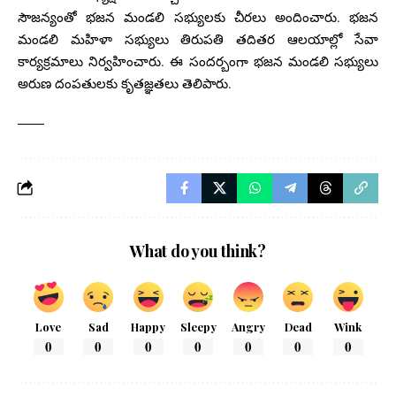
సౌజన్యంతో భజన మండలి సభ్యులకు చీరలు అందించారు. భజన
మండలి మహిళా సభ్యులు తిరుపతి తదితర ఆలయాల్లో సేవా
కార్యక్రమాలు నిర్వహించారు. ఈ సందర్బంగా భజన మండలి సభ్యులు
అరుణ దంపతులకు కృతజ్ఞతలు తెలిపారు.
What do you think?
Love
Sad
Happy
Sleepy
Angry
Dead
Wink
0
0
0
0
0
0
0