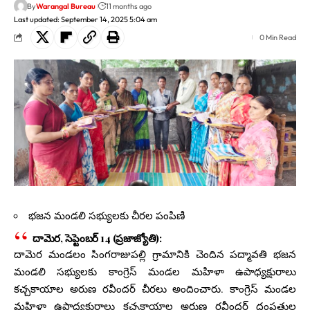
By
Warangal Bureau
11 months ago
Last updated: September 14, 2025 5:04 am
0 Min Read
భజన మండలి సభ్యులకు చీరల పంపిణి
దామెర, సెప్టెంబర్ 14 (ప్రజాజ్యోతి):
దామెర మండలం సింగరాజుపల్లి గ్రామానికి చెందిన పద్మావతి భజన
మండలి సభ్యులకు కాంగ్రెస్ మండల మహిళా ఉపాధ్యక్షురాలు
కచ్చకాయాల అరుణ రవీందర్ చీరలు అందించారు. కాంగ్రెస్ మండల
మహిళా ఉపాధ్యక్షురాలు కచ్చకాయాల అరుణ రవీందర్ దంపతుల