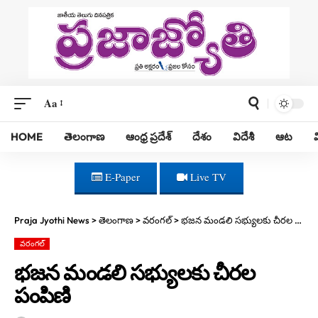
Aa
HOME
తెలంగాణ
ఆంధ్ర ప్రదేశ్
దేశం
విదేశీ
ఆట
E-Paper
Live TV
Praja Jyothi News
>
తెలంగాణ
>
వరంగల్
>
భజన మండలి సభ్యులకు చీరల పంపిణి
వరంగల్
భజన మండలి సభ్యులకు చీరల
పంపిణి