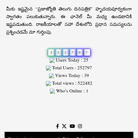
మీకు ఇష్టమైన “ప్రజాజ్యోతి తెలుగు దినపత్రిక” హృదయపూర్వకంగా
స్వాగతం పలుకుతున్నారు. ఈ ఛానెల్ మీ మధ్య ఉండటానికి
ఇష్టపడుతుంది. రాజకీయాలతో సహా దేశంలోని ప్రధాన సమస్యలను
ప్రశ్నించడమే మా గుర్తింపు.
2
5
2
7
9
7
Users Today : 25
Total Users : 252797
Views Today : 39
Total views : 522482
Who's Online : 1
Slot
Site