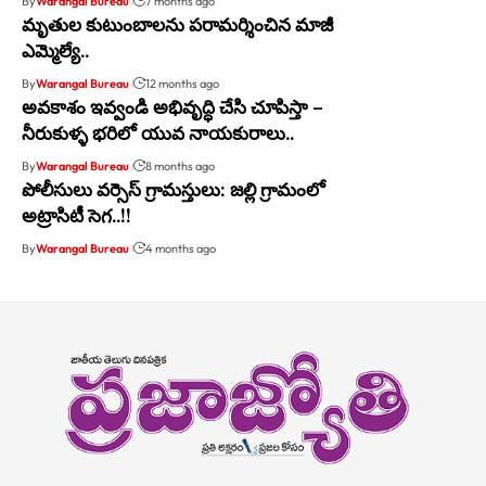
By
Warangal Bureau
7 months ago
మృతుల కుటుంబాలను పరామర్శించిన మాజీ
ఎమ్మెల్యే..
By
Warangal Bureau
12 months ago
అవకాశం ఇవ్వండి అభివృద్ధి చేసి చూపిస్తా –
నీరుకుళ్ళ భరిలో యువ నాయకురాలు..
By
Warangal Bureau
8 months ago
పోలీసులు వర్సెస్ గ్రామస్తులు: జల్లి గ్రామంలో
అట్రాసిటీ సెగ..!!
By
Warangal Bureau
4 months ago