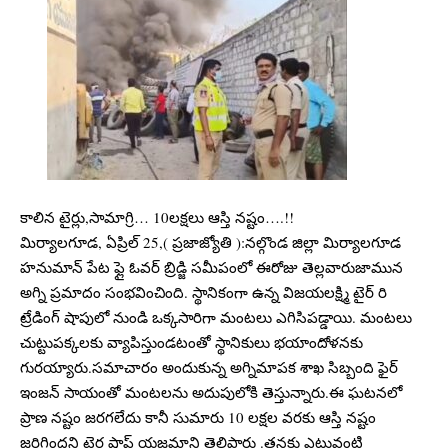
కాలిన టైర్లు,సామాగ్రి… 10లక్షలు ఆస్తి నష్టం….!!
మిర్యాలగూడ, ఏప్రిల్ 25,( ప్రజాజ్యోతి ):నల్గొండ జిల్లా మిర్యాలగూడ
హనుమాన్ పేట ఫ్లై ఓవర్ బ్రిడ్జి సమీపంలో ఈరోజు తెల్లవారుజామున
అగ్ని ప్రమాదం సంభవించింది. స్థానికంగా ఉన్న విజయలక్ష్మి టైర్ రి
ట్రేడింగ్ షాపులో నుండి ఒక్కసారిగా మంటలు ఎగిసిపడ్డాయి. మంటలు
చుట్టుపక్కలకు వ్యాపిస్తుండటంతో స్థానికులు భయాందోళనకు
గురయ్యారు.సమాచారం అందుకున్న అగ్నిమాపక శాఖ సిబ్బంది ఫైర్
ఇంజన్ సాయంతో మంటలను అదుపులోకి తెస్తున్నారు.ఈ ఘటనలో
ప్రాణ నష్టం జరగలేదు కానీ సుమారు 10 లక్షల వరకు ఆస్తి నష్టం
జరిగిందని టైర్ల షాప్ యజమాని తెలిపారు .తనకు ఎటువంటి