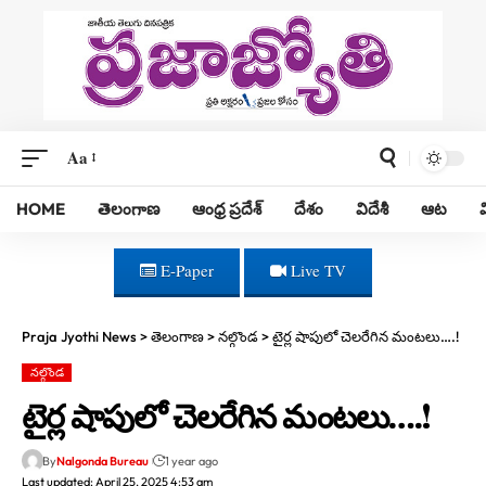
Aa
HOME
తెలంగాణ
ఆంధ్ర ప్రదేశ్
దేశం
విదేశీ
ఆట
E-Paper
Live TV
Praja Jyothi News
>
తెలంగాణ
>
నల్గొండ
>
టైర్ల షాపులో చెలరేగిన మంటలు….!
నల్గొండ
టైర్ల షాపులో చెలరేగిన మంటలు….!
By
Nalgonda Bureau
1 year ago
Last updated: April 25, 2025 4:53 am