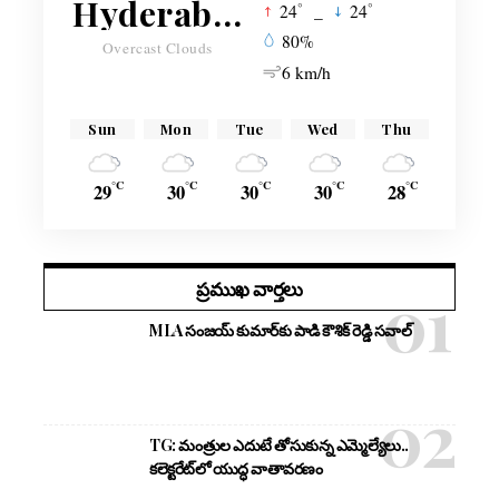
Hyderabad
°
°
24
_
24
80%
Overcast Clouds
6 km/h
Sun
Mon
Tue
Wed
Thu
°C
°C
°C
°C
°C
29
30
30
30
28
ప్రముఖ వార్తలు
MLA సంజయ్ కుమార్‌కు పాడి కౌశిక్ రెడ్డి సవాల్
TG: మంత్రుల ఎదుటే తోసుకున్న ఎమ్మెల్యేలు..
కలెక్టరేట్‌లో యుద్ధ వాతావరణం