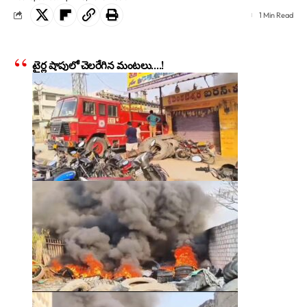
1 Min Read
టైర్ల షాపులో చెలరేగిన మంటలు….!