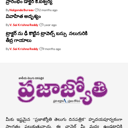
ప్రారంభం డాక్టర్ కె.ఐశ్వర్య
By
Nalgonda Bureau
12 months ago
వివాహిత అదృశ్యం
By
V. Sai Krishna Reddy
1 year ago
ట్రాక్టర్ ను ఢీ కొట్టిన ట్రావెల్స్ బస్సు నలుగురికి
తీవ్ర గాయాలు
By
V. Sai Krishna Reddy
9 months ago
మీకు ఇష్టమైన “ప్రజాజ్యోతి తెలుగు దినపత్రిక” హృదయపూర్వకంగా
స్వాగతం పలుకుతున్నారు. ఈ ఛానెల్ మీ మధ్య ఉండటానికి