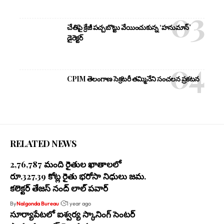
చేతిపై క్రేజీ పచ్చబొట్టు వేయించుకున్న ‘హనుమాన్’
డైరెక్టర్
CPIM తెలంగాణ సెక్రటరీ తమ్మినేని సంచలన ప్రకటన
RELATED NEWS
2,76,787 మంది రైతుల ఖాతాలలో
రూ.327.39 కోట్ల రైతు భరోసా నిధులు జమ.
కలెక్టర్ తేజస్ నంద్ లాల్ పవార్
By
Nalgonda Bureau
1 year ago
సూర్యాపేటలో ఐశ్వర్య స్కానింగ్ సెంటర్