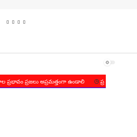
 ప్రజలు అప్రమత్తంగా ఉండాలి
ప్రభుత్వ పాఠశాలల్లో కార్పొరేట