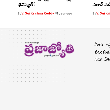
భవిష్యత్?
ఎలాన్ మస్
By
V. Sai Krishna Reddy
1 year ago
By
V. Sai K
మీకు ఇష
పలుకుతు
సహా దేశం