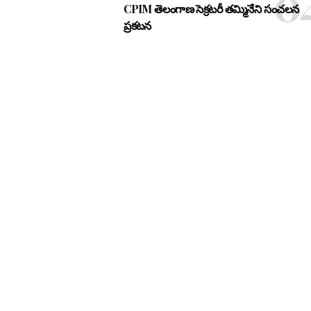
CPIM తెలంగాణ సెక్రటరీ తమ్మినేని సంచలన
ప్రకటన