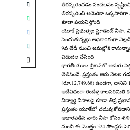
తిరస్కరించడం సంచలనం సృష్టించ
తిరస్కరించి అమెరికా ఒక్కసారిగా 
కూడా పయనిస్తోంది
యూకే ప్రభుత్వం స్టూడెంట్ వీసా, 
పెంచుతున్నట్లు అధికారికంగా వెల్లడ
9వ తేదీ నుంచి అమల్లోకి రానున్
విడుదల చేసింది
భారతీయులు బ్రిటన్‌లో అడుగు పె
తెలిసిందే. ప్రస్తుతం ఆరు నెలల గ
(రూ.12,749.68) ఉండగా, దానిని 1
అదేవిధంగా రెండేళ్ల కాలపరిమితి 
విద్యార్థి వీసాలపై కూడా తీవ్ర ప్
ప్రస్తుతం యూకేలో చదువుకోవడానికి వ
ఆధారపడిన వారు వీసా కోసం 490 పౌండ
నుంచి ఈ మొత్తం 524 పౌండ్లకు పెర