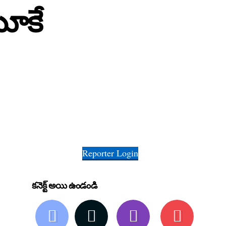
యూకే
Reporter Login
కనెక్ట్ అయి ఉండండి