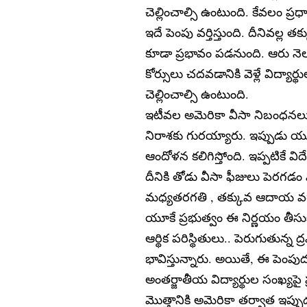
చెల్లించాల్సి ఉంటుంది. కేవలం ప్రధ
ఇదే పెంపు వర్తిస్తుంది. దీనివల్ల తక
కూడా ప్రభావం పడనుంది. ఆరు నెలల
కోర్సులు చదవడానికి వెళ్లే విద్యార్థ
చెల్లించాల్సి ఉంటుంది.
ఇటీవల అమెరికా వీసా నిబంధనలు
నిరాశకు గురయ్యారు. ఇప్పుడు యూక
ఆందోళన కలిగిస్తోంది. ఇప్పటికే వ
దీనికి తోడు వీసా ఫీజులు పెరగ
మధ్యతరగతి , తక్కువ ఆదాయ వర్గా
యూకే ప్రభుత్వం ఈ నిర్ణయం తీసుక
ఆర్థిక పరిస్థితులు.. పెరుగుతున్న
భావిస్తున్నారు. అయితే, ఈ పెంపు
అంతర్జాతీయ విద్యార్థుల సంఖ్యపై
మొత్తానికి అమెరికా తర్వాత ఇ