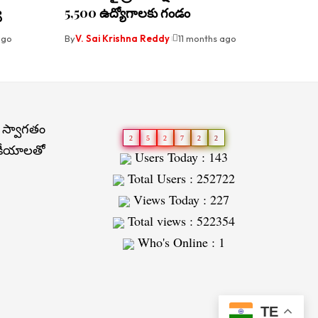
య
5,500 ఉద్యోగాలకు గండం
ago
By
V. Sai Krishna Reddy
11 months ago
 స్వాగతం
2
5
2
7
2
2
జకీయాలతో
Users Today : 143
Total Users : 252722
Views Today : 227
Total views : 522354
Who's Online : 1
Slot
Site
TE