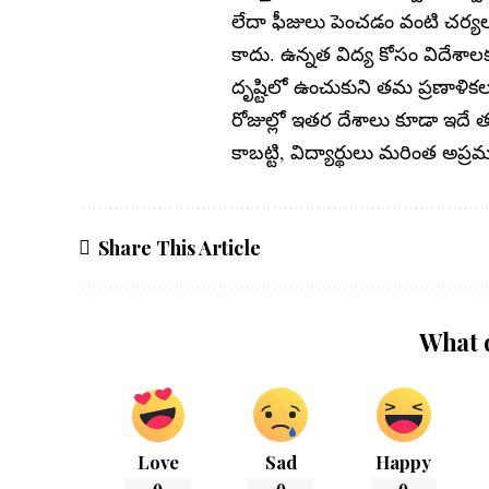
లేదా ఫీజులు పెంచడం వంటి చర్
కాదు. ఉన్నత విద్య కోసం విదేశాల
దృష్టిలో ఉంచుకుని తమ ప్రణాళి
రోజుల్లో ఇతర దేశాలు కూడా ఇదే
కాబట్టి, విద్యార్థులు మరింత అప
Share This Article
What 
Love
Sad
Happy