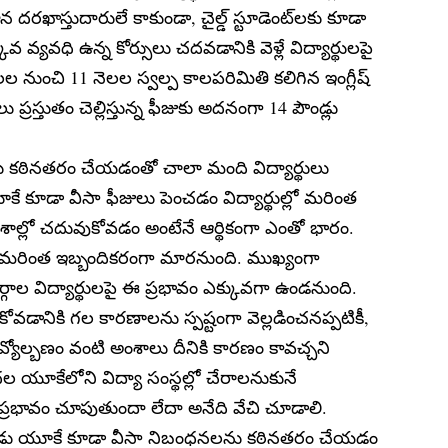
ాన దరఖాస్తుదారులే కాకుండా, చైల్డ్ స్టూడెంట్‌లకు కూడా
్కువ వ్యవధి ఉన్న కోర్సులు చదవడానికి వెళ్లే విద్యార్థులపై
 నుంచి 11 నెలల స్వల్ప కాలపరిమితి కలిగిన ఇంగ్లీష్
ులు ప్రస్తుతం చెల్లిస్తున్న ఫీజుకు అదనంగా 14 పౌండ్లు
 కఠినతరం చేయడంతో చాలా మంది విద్యార్థులు
ే కూడా వీసా ఫీజులు పెంచడం విద్యార్థుల్లో మరింత
ిదేశాల్లో చదువుకోవడం అంటేనే ఆర్థికంగా ఎంతో భారం.
డం మరింత ఇబ్బందికరంగా మారనుంది. ముఖ్యంగా
ల విద్యార్థులపై ఈ ప్రభావం ఎక్కువగా ఉండనుంది.
ోవడానికి గల కారణాలను స్పష్టంగా వెల్లడించనప్పటికీ,
 ద్రవ్యోల్బణం వంటి అంశాలు దీనికి కారణం కావచ్చని
దల యూకేలోని విద్యా సంస్థల్లో చేరాలనుకునే
 ప్రభావం చూపుతుందా లేదా అనేది వేచి చూడాలి.
ప్పుడు యూకే కూడా వీసా నిబంధనలను కఠినతరం చేయడం