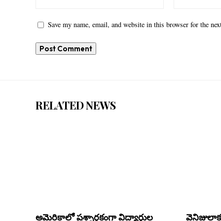
Save my name, email, and website in this browser for the ne
RELATED NEWS
అమెరికాలో ప్రశ్నార్ధకంగా విద్యార్థుల
వెనిజులాక