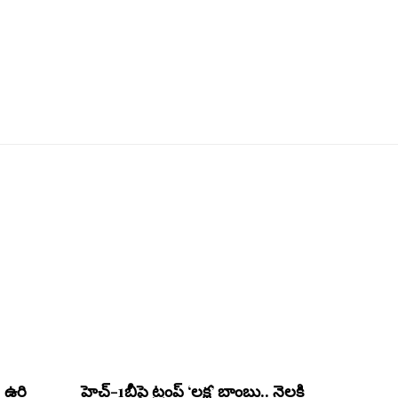
 ఉరి
హెచ్-1బీపై ట్రంప్ ‘లక్ష’ బాంబు.. నెలకి