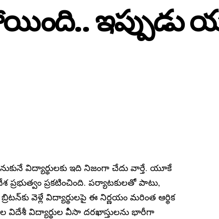
యింది.. ఇప్పుడు 
ాలనుకునే విద్యార్థులకు ఇది నిజంగా చేదు వార్తే. యూకే
దేశ ప్రభుత్వం ప్రకటించింది. పర్యాటకులతో పాటు,
న్‌కు వెళ్లే విద్యార్థులపై ఈ నిర్ణయం మరింత ఆర్థిక
ిదేశీ విద్యార్థుల వీసా దరఖాస్తులను భారీగా