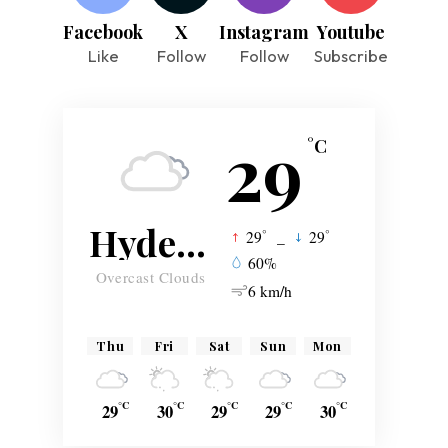
Facebook
X
Instagram
Youtube
Like
Follow
Follow
Subscribe
29
°C
Hyderabad
°
°
29
_
29
60%
Overcast Clouds
6 km/h
Thu
Fri
Sat
Sun
Mon
°C
°C
°C
°C
°C
29
30
29
29
30