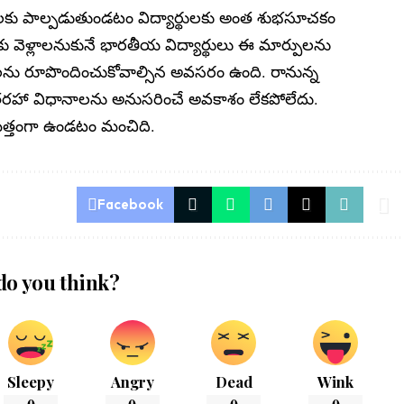
యలకు పాల్పడుతుండటం విద్యార్థులకు అంత శుభసూచకం
కు వెళ్లాలనుకునే భారతీయ విద్యార్థులు ఈ మార్పులను
కలను రూపొందించుకోవాల్సిన అవసరం ఉంది. రానున్న
 తరహా విధానాలను అనుసరించే అవకాశం లేకపోలేదు.
్రమత్తంగా ఉండటం మంచిది.
Facebook
do you think?
Sleepy
Angry
Dead
Wink