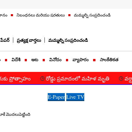
ిధానం
నిబంధనలు మరియు షరతులు
మమ్మల్ని సంప్రదించండి
పేపర్
ప్రత్యక్ష వార్తలు
మమ్మల్ని సంప్రదించండి
ం
విదేశీ
ఆట
వినోదం
వ్యాపారం
సాంకేతికత
ాహం
రోడ్డు ప్రమాదంలో మహిళ మృతి
వర్షాల ప్రభావం
E-Paper
Live TV
కే మొదలుపెట్టింది