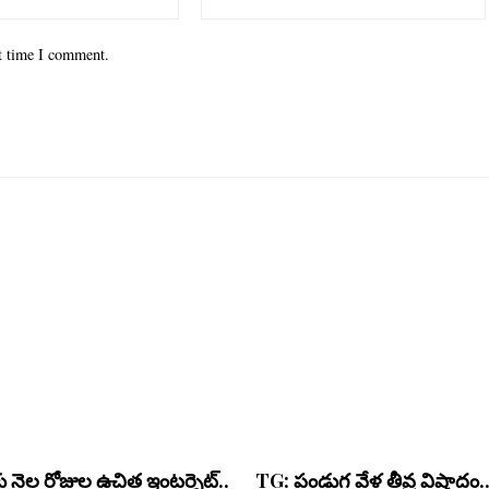
xt time I comment.
ు నెల రోజుల ఉచిత ఇంటర్నెట్..
TG: పండుగ వేళ తీవ్ర విషాదం..