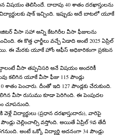
ిన విషయం తెలిసిందే. దాదాపు 40 శాతం దరఖాస్తులను
విద్యార్థులకు షాక్ ఇచ్చింది. ఇప్పుడు అదే బాటలో యూకే
విజిటర్ వీసా సహా అన్ని కేటగిరీల వీసా ఫీజులను
ించింది. ఈ కొత్త ఛార్జీలు వచ్చే ఏడాది అంటే 2025 ఏప్రిల్
నాయి. ఈ మేరకు యూకే హోం ఆఫీస్ అధికారికంగా ప్రకటన
ట్టాలంటే వీసా తప్పనిసరి అనే విషయం అందరికీ
డువు కలిగిన యూకే వీసా ఫీజు 115 పౌండ్లు
0 శాతం పెంచారు. దీంతో ఇది 127 పౌండ్లకు చేరుకుంది.
కలిగిన వీసా రుసుము కూడా పెరిగింది. ఈ పెంపుదల
రభావం చూపనుంది.
ెళ్లే విద్యార్థులు (ప్రధాన దరఖాస్తుదారు), వారిపై
్లు చెల్లించాల్సి వస్తోంది. అయితే ఏప్రిల్ 9వ తేదీ
గనుంది. అంటే ఒక్కో విద్యార్థి అదనంగా 34 పౌండ్లు