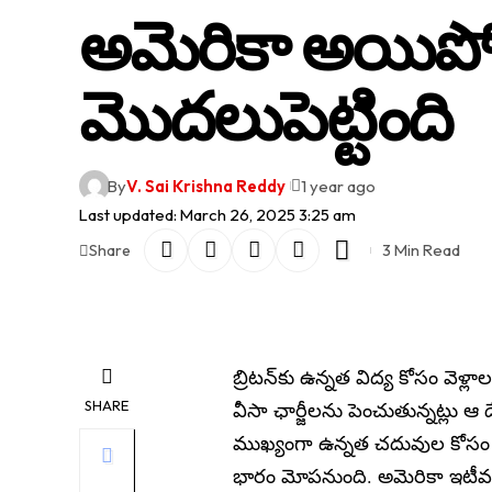
అమెరికా అయిపో
మొదలుపెట్టింది
By
V. Sai Krishna Reddy
1 year ago
Last updated: March 26, 2025 3:25 am
3 Min Read
Share
బ్రిటన్‌కు ఉన్నత విద్య కోసం వెళ్ల
SHARE
వీసా ఛార్జీలను పెంచుతున్నట్లు ఆ 
ముఖ్యంగా ఉన్నత చదువుల కోసం బ్రిట
భారం మోపనుంది. అమెరికా ఇటీవల వ