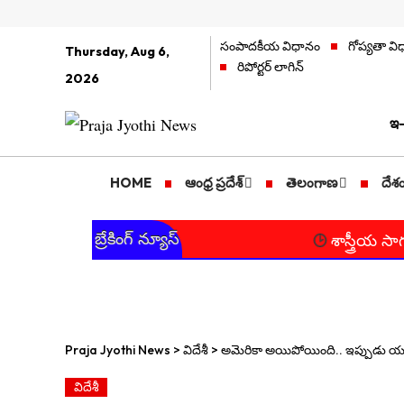
సంపాదకీయ విధానం
గోప్యతా వ
Thursday, Aug 6,
రిపోర్టర్ లాగిన్
2026
ఇ-
HOME
ఆంధ్ర ప్రదేశ్
తెలంగాణ
దేశ
బ్రేకింగ్ న్యూస్
శాస్త్రీయ సాగుకు ప్రోత్స
Praja Jyothi News
>
విదేశీ
>
అమెరికా అయిపోయింది.. ఇప్పుడు యూ
విదేశీ