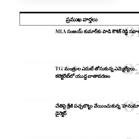
ప్రముఖ వార్తలు
MLA సంజయ్ కుమార్‌కు పాడి కౌశిక్ రెడ్డి సవాల
TG: మంత్రుల ఎదుటే తోసుకున్న ఎమ్మెల్యేలు..
కలెక్టరేట్‌లో యుద్ధ వాతావరణం
చేతిపై క్రేజీ పచ్చబొట్టు వేయించుకున్న ‘హనుమా
డైరెక్టర్