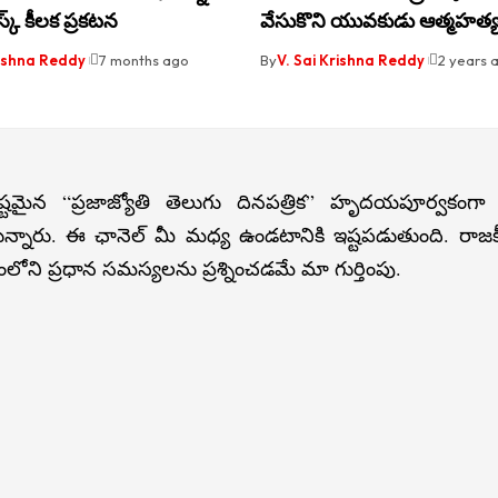
క్ కీలక ప్రకటన
వేసుకొని యువకుడు ఆత్మహత్
rishna Reddy
7 months ago
By
V. Sai Krishna Reddy
2 years 
్టమైన “ప్రజాజ్యోతి తెలుగు దినపత్రిక” హృదయపూర్వకంగా
న్నారు. ఈ ఛానెల్ మీ మధ్య ఉండటానికి ఇష్టపడుతుంది. రా
లోని ప్రధాన సమస్యలను ప్రశ్నించడమే మా గుర్తింపు.