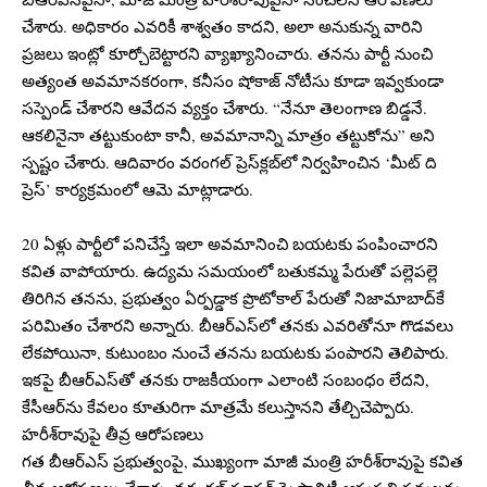
చేశారు. అధికారం ఎవరికీ శాశ్వతం కాదని, అలా అనుకున్న వారిని
ప్రజలు ఇంట్లో కూర్చోబెట్టారని వ్యాఖ్యానించారు. తనను పార్టీ నుంచి
అత్యంత అవమానకరంగా, కనీసం షోకాజ్ నోటీసు కూడా ఇవ్వకుండా
సస్పెండ్ చేశారని ఆవేదన వ్యక్తం చేశారు. “నేనూ తెలంగాణ బిడ్డనే.
ఆకలినైనా తట్టుకుంటా కానీ, అవమానాన్ని మాత్రం తట్టుకోను” అని
స్పష్టం చేశారు. ఆదివారం వరంగల్ ప్రెస్‌క్లబ్‌లో నిర్వహించిన ‘మీట్‌ ది
ప్రెస్‌’ కార్యక్రమంలో ఆమె మాట్లాడారు.
20 ఏళ్లు పార్టీలో పనిచేస్తే ఇలా అవమానించి బయటకు పంపించారని
కవిత వాపోయారు. ఉద్యమ సమయంలో బతుకమ్మ పేరుతో పల్లెపల్లె
తిరిగిన తనను, ప్రభుత్వం ఏర్పడ్డాక ప్రొటోకాల్ పేరుతో నిజామాబాద్‌కే
పరిమితం చేశారని అన్నారు. బీఆర్ఎస్‌లో తనకు ఎవరితోనూ గొడవలు
లేకపోయినా, కుటుంబం నుంచే తనను బయటకు పంపారని తెలిపారు.
ఇకపై బీఆర్ఎస్‌తో తనకు రాజకీయంగా ఎలాంటి సంబంధం లేదని,
కేసీఆర్‌ను కేవలం కూతురిగా మాత్రమే కలుస్తానని తేల్చిచెప్పారు.
హరీశ్‌రావుపై తీవ్ర ఆరోపణలు
గత బీఆర్ఎస్ ప్రభుత్వంపై, ముఖ్యంగా మాజీ మంత్రి హరీశ్‌రావుపై కవిత