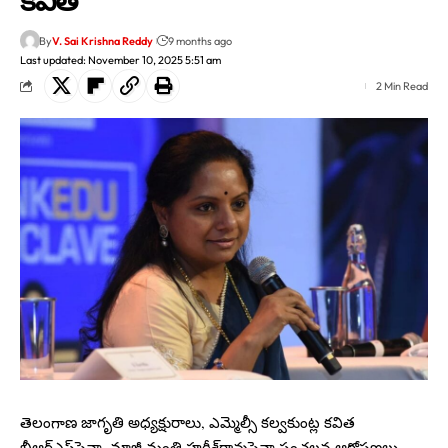
By
V. Sai Krishna Reddy
9 months ago
Last updated: November 10, 2025 5:51 am
2 Min Read
తెలంగాణ జాగృతి అధ్యక్షురాలు, ఎమ్మెల్సీ కల్వకుంట్ల కవిత
బీఆర్ఎస్‌పైనా, మాజీ మంత్రి హరీశ్‌రావుపైనా సంచలన ఆరోపణలు