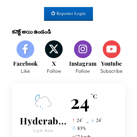
Reporter Login
కనెక్ట్ అయి ఉండండి
Facebook
X
Instagram
Youtube
Like
Follow
Follow
Subscribe
24
°C
Hyderabad
°
°
24
_
24
83%
Light Rain
7 km/h