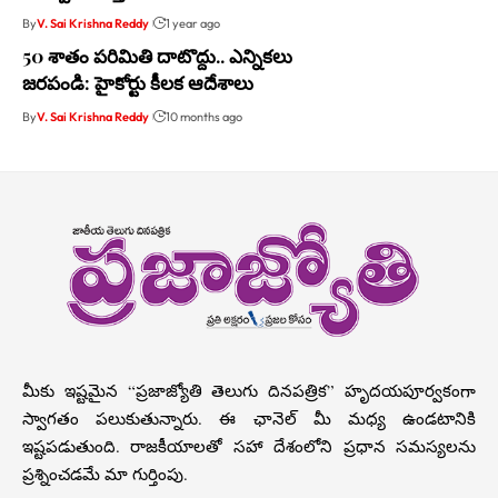
By
V. Sai Krishna Reddy
1 year ago
50 శాతం పరిమితి దాటొద్దు.. ఎన్నికలు
జరపండి: హైకోర్టు కీలక ఆదేశాలు
By
V. Sai Krishna Reddy
10 months ago
మీకు ఇష్టమైన “ప్రజాజ్యోతి తెలుగు దినపత్రిక” హృదయపూర్వకంగా
స్వాగతం పలుకుతున్నారు. ఈ ఛానెల్ మీ మధ్య ఉండటానికి
ఇష్టపడుతుంది. రాజకీయాలతో సహా దేశంలోని ప్రధాన సమస్యలను
ప్రశ్నించడమే మా గుర్తింపు.