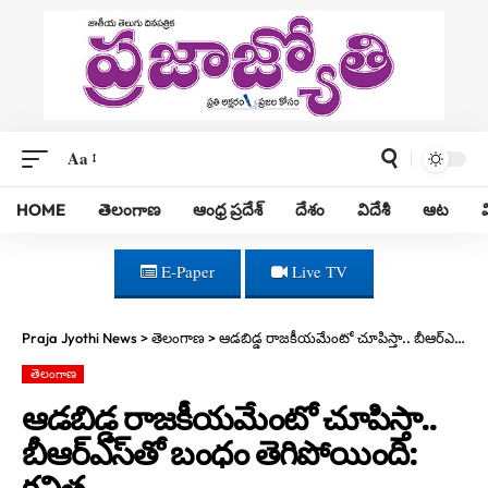
Aa
HOME
తెలంగాణ
ఆంధ్ర ప్రదేశ్
దేశం
విదేశీ
ఆట
E-Paper
Live TV
Praja Jyothi News
>
తెలంగాణ
>
ఆడబిడ్డ రాజకీయమేంటో చూపిస్తా.. బీఆర్ఎస్‌తో బంధం తెగిపోయింది: కవిత
తెలంగాణ
ఆడబిడ్డ రాజకీయమేంటో చూపిస్తా..
బీఆర్ఎస్‌తో బంధం తెగిపోయింది:
కవిత