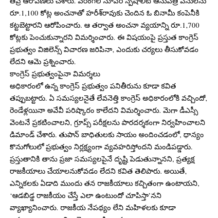
తీవ్ర ఆరోపణలు చేశారు. వరంగల్ సూపర్ స్పెషాలిటీ ఆసుపత్రి పనులను
రూ.1,100 కోట్ల అంచనాతో హరీశ్‌రావుకు చెందిన ఓ బినామీ కంపెనీకి
కట్టబెట్టారని ఆరోపించారు. ఆ తర్వాత అంచనా వ్యయాన్ని రూ.1,700
కోట్లకు పెంచుకున్నారని విమర్శించారు. ఈ విషయంపై ప్రస్తుత కాంగ్రెస్
ప్రభుత్వం విజిలెన్స్ విచారణ జరిపినా, ఎందుకు చర్యలు తీసుకోవడం
లేదని ఆమె ప్రశ్నించారు.
కాంగ్రెస్ ప్రభుత్వంపైనా విమర్శలు
అధికారంలో ఉన్న కాంగ్రెస్ ప్రభుత్వం పనితీరును కూడా కవిత
తప్పుబట్టారు. ఏ సమస్యలనైతే లేవనెత్తి కాంగ్రెస్ అధికారంలోకి వచ్చిందో,
రెండేళ్లయినా అవేవీ పరిష్కారం కాలేదని విమర్శించారు. మెగా డీఎస్సీ
వెంటనే ప్రకటించాలని, గ్రూప్స్ పరీక్షలను పారదర్శకంగా నిర్వహించాలని
డిమాండ్ చేశారు. తుపాన్ బాధితులకు సాయం అందించడంలో, ధాన్యం
కొనుగోలులో ప్రభుత్వం నిర్లక్ష్యంగా వ్యవహరిస్తోందని మండిపడ్డారు.
ప్రస్తుతానికి తాను ప్రజా సమస్యలపైనే దృష్టి పెడుతున్నానని, ప్రత్యక్ష
రాజకీయాలు చేయాలనుకోవడం లేదని కవిత తెలిపారు. అయితే,
ఎన్నికలకు ఏడాది ముందు తన రాజకీయాలు కచ్చితంగా ఉంటాయని,
‘ఆడబిడ్డ రాజకీయం చేస్తే ఎలా ఉంటుందో చూపిస్తా’నని
వ్యాఖ్యానించారు. రాజకీయ నేపథ్యం లేని మహిళలకు కూడా