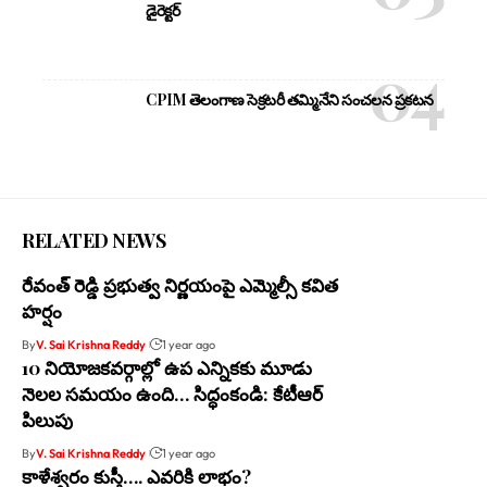
డైరెక్టర్
CPIM తెలంగాణ సెక్రటరీ తమ్మినేని సంచలన ప్రకటన
RELATED NEWS
రేవంత్ రెడ్డి ప్రభుత్వ నిర్ణయంపై ఎమ్మెల్సీ కవిత
హర్షం
By
V. Sai Krishna Reddy
1 year ago
10 నియోజకవర్గాల్లో ఉప ఎన్నికకు మూడు
నెలల సమయం ఉంది… సిద్ధంకండి: కేటీఆర్
పిలుపు
By
V. Sai Krishna Reddy
1 year ago
కాళేశ్వ‌రం కుస్తీ…. ఎవ‌రికి లాభం?