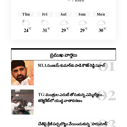
Thu
Fri
Sat
Sun
Mon
°C
°C
°C
°C
°C
24
31
29
29
30
ప్రముఖ వార్తలు
MLA సంజయ్ కుమార్‌కు పాడి కౌశిక్ రెడ్డి సవాల్
TG: మంత్రుల ఎదుటే తోసుకున్న ఎమ్మెల్యేలు..
కలెక్టరేట్‌లో యుద్ధ వాతావరణం
చేతిపై క్రేజీ పచ్చబొట్టు వేయించుకున్న ‘హనుమాన్’