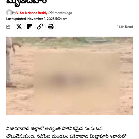
By
V. Sai Krishna Reddy
9 months ago
Last updated: November 1, 2025 5:34 am
1 Min Read
నిజామాబాద్ జిల్లాలో అత్యంత పాశవికమైన సంఘటన
చోటుచేసుకుంది. నవీపేట మండలం ఫకీరాబాద్ మిట్టాపూర్ శివారులో