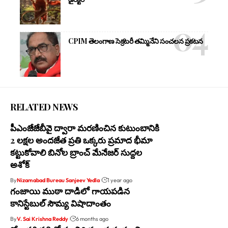
CPIM తెలంగాణ సెక్రటరీ తమ్మినేని సంచలన ప్రకటన
RELATED NEWS
పీఎంజేజేబీవై ద్వారా మరణించిన కుటుంబానికి
2 లక్షల అందజేత ప్రతి ఒక్కరు ప్రమాద భీమా
కట్టుకోవాలి బినోల బ్రాంచ్ మేనేజర్ సుద్దల
అశోక్
By
Nizamabad Bureau Sanjeev Yedla
1 year ago
గంజాయి ముఠా దాడిలో గాయపడిన
కానిస్టేబుల్ సౌమ్య విషాదాంతం
By
V. Sai Krishna Reddy
6 months ago