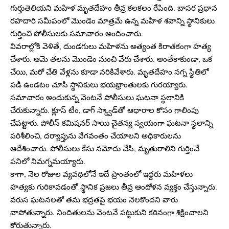
గుర్తుతెలియని మహిళ మృతదేహం తీవ్ర కలకలం రేపింది. బాసర ప్రధాన
రహదారి సమీపంలో మొండెం మాత్రమే ఉన్న మహిళ శవాన్ని స్థానికులు
గుర్తించి పోలీసులకు సమాచారం అందించారు.
వివరాల్లోకి వెళితే, దుండగులు మహిళను అత్యంత కిరాతకంగా హత్య
చేశారు. ఆమె తలను మొండెం నుంచి వేరు చేశారు. అంతేకాకుండా, ఒక
చేయి, మరో చేతి వేళ్లను కూడా నరికివేశారు. మృతదేహం నగ్న స్థితిలో
పడి ఉండటం చూసి స్థానికులు భయభ్రాంతులకు గురయ్యారు.
సమాచారం అందుకున్న వెంటనే పోలీసులు ఘటనా స్థలానికి
చేరుకున్నారు. క్లూస్ టీం, డాగ్ స్క్వాడ్‌తో ఆధారాల కోసం గాలింపు
చేపట్టారు. పోలీస్ కమిషనర్ సాయి చైతన్య స్వయంగా ఘటనా స్థలాన్ని
పరిశీలించి, దర్యాప్తును వేగవంతం చేయాలని అధికారులను
ఆదేశించారు. పోలీసులు కేసు నమోదు చేసి, మృతురాలిని గుర్తించే
పనిలో నిమగ్నమయ్యారు.
కాగా, నెల రోజుల వ్యవధిలోనే ఇదే ప్రాంతంలో ఇద్దరు మహిళలు
హత్యకు గురికావడంతో స్థానిక ప్రజలు తీవ్ర ఆందోళన వ్యక్తం చేస్తున్నారు.
వరుస ఘటనలతో తమ భద్రతపై భయం నెలకొందని వారు
వాపోతున్నారు. నిందితులను వెంటనే పట్టుకుని కఠినంగా శిక్షించాలని
కోరుతున్నారు.