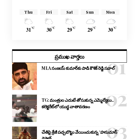
Thu
Fri
Sat
Sun
Mon
°C
°C
°C
°C
°C
31
30
29
29
30
ప్రముఖ వార్తలు
MLA సంజయ్ కుమార్‌కు పాడి కౌశిక్ రెడ్డి సవాల్
TG: మంత్రుల ఎదుటే తోసుకున్న ఎమ్మెల్యేలు..
కలెక్టరేట్‌లో యుద్ధ వాతావరణం
చేతిపై క్రేజీ పచ్చబొట్టు వేయించుకున్న ‘హనుమాన్’
డైరెక్టర్