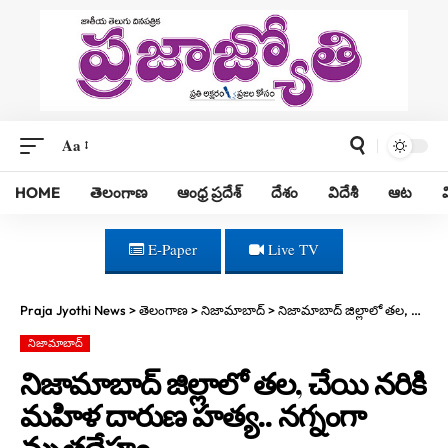
Aa
HOME
తెలంగాణ
ఆంధ్ర ప్రదేశ్
దేశం
విదేశీ
ఆట
E-Paper
Live TV
Praja Jyothi News
>
తెలంగాణ
>
నిజామాబాద్
>
నిజామాబాద్ జిల్లాలో తల, చేయి నరికి మహిళ దారుణ హత్య.. నగ్నంగా మృతదేహం
నిజామాబాద్
నిజామాబాద్ జిల్లాలో తల, చేయి నరికి
మహిళ దారుణ హత్య.. నగ్నంగా
మృతదేహం