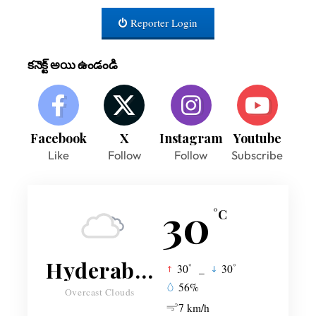
Reporter Login
కనెక్ట్ అయి ఉండండి
Facebook
X
Instagram
Youtube
Like
Follow
Follow
Subscribe
30
°C
Hyderabad
°
°
30
_
30
56%
Overcast Clouds
7 km/h