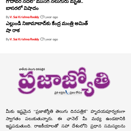
గోదావరి నదిలో మునిగి నలుగురు మృతి..
బాసరలో విషాదం
By
V. Sai Krishna Reddy
1 year ago
ఎల్లుండి నిజామాబాద్‌కు కేంద్ర మంత్రి అమిత్
షా రాక
By
V. Sai Krishna Reddy
1 year ago
మీకు ఇష్టమైన “ప్రజాజ్యోతి తెలుగు దినపత్రిక” హృదయపూర్వకంగా
స్వాగతం పలుకుతున్నారు. ఈ ఛానెల్ మీ మధ్య ఉండటానికి
ఇష్టపడుతుంది. రాజకీయాలతో సహా దేశంలోని ప్రధాన సమస్యలను