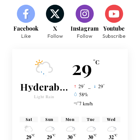
Facebook
X
Instagram
Youtube
Like
Follow
Follow
Subscribe
29
°C
Hyderabad
°
°
29
_
29
58%
Light Rain
7 km/h
Sat
Sun
Mon
Tue
Wed
°C
°C
°C
°C
°C
29
29
30
30
32