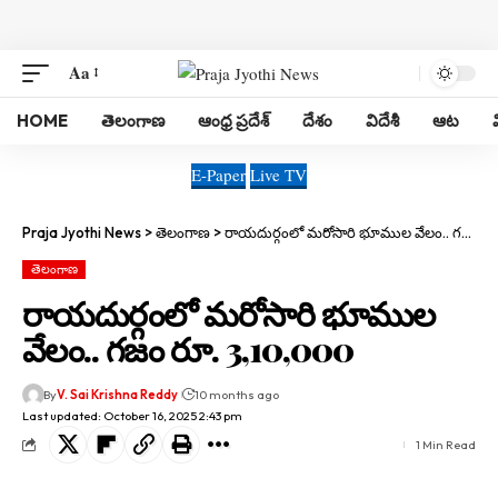
Aa
HOME
తెలంగాణ
ఆంధ్ర ప్రదేశ్
దేశం
విదేశీ
ఆట
E-Paper
Live TV
Praja Jyothi News
>
తెలంగాణ
>
రాయదుర్గంలో మరోసారి భూముల వేలం.. గజం రూ. 3,10,000
తెలంగాణ
రాయదుర్గంలో మరోసారి భూముల
వేలం.. గజం రూ. 3,10,000
By
V. Sai Krishna Reddy
10 months ago
Last updated: October 16, 2025 2:43 pm
1 Min Read