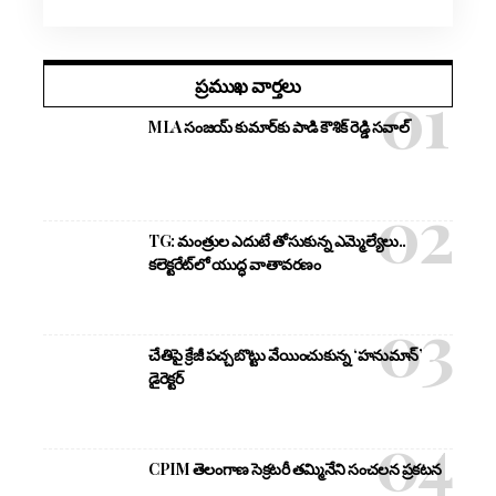
ప్రముఖ వార్తలు
MLA సంజయ్ కుమార్‌కు పాడి కౌశిక్ రెడ్డి సవాల్
TG: మంత్రుల ఎదుటే తోసుకున్న ఎమ్మెల్యేలు..
కలెక్టరేట్‌లో యుద్ధ వాతావరణం
చేతిపై క్రేజీ పచ్చబొట్టు వేయించుకున్న ‘హనుమాన్’
డైరెక్టర్
CPIM తెలంగాణ సెక్రటరీ తమ్మినేని సంచలన ప్రకటన