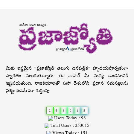
మీకు ఇష్టమైన “ప్రజాజ్యోతి తెలుగు దినపత్రిక” హృదయపూర్వకంగా
స్వాగతం పలుకుతున్నారు. ఈ ఛానెల్ మీ మధ్య ఉండటానికి
ఇష్టపడుతుంది. రాజకీయాలతో సహా దేశంలోని ప్రధాన సమస్యలను
ప్రశ్నించడమే మా గుర్తింపు.
2
5
3
0
1
5
Users Today : 98
Total Users : 253015
Views Today : 151