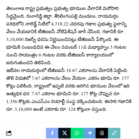
తెలంగాణ రాష్ట్ర ప్రభుత్వం ప్రభుత్వ భూముల వేలానికి మరోసారి
సిద్ధమైంది. రంగారెడ్డి జిల్లా, శేరిలింగంపల్లి మండలం, రాయదుర్గం
పరిధిలోని నాలెడ్జ్ సిటీలో 4,718.22 చదరపు గజాల ప్రభుత్వ స్థలాన్ని
వేలం వేయడానికి టీజీఐఐసీ నోటిఫికేషన్ జారీ చేసింది. గజానికి రూ.
3,10,000 రిజర్వ్ ధరను నిర్ణయించినట్లు టీజీఐఐసీ పేర్కొంది. ఈ
భూమికి సంబంధిచిన ఈ-వేలం నవంబర్ 11న మధ్యాహ్నం 3 గంటల
నుంచి సాయంత్రం 6 గంటల వరకు టీజీఐఐసీ కార్యాలయంలో
జరుగుతుందని తెలిపింది.
ఇటీవల రాయదుర్గంలో టీజీఐఐసీ 18.67 ఎకరాలను వేలానికి పెట్టింది.
తొలి విడతలో 7.67 ఎకరాలను వేలం వేయగా, ఎకరం భూమి రూ. 177
కోట్లు పలికింది. రాష్ట్రంలో ఇప్పటి వరకు జరిగిన భూముల వేలంలో ఇది
అత్యధిక ధర. 7.67 ఎకరాల భూమిని రూ. 177 కోట్ల చొప్పున రూ.
1,356 కోట్లకు ఎంఎస్ఎం రియాల్టీ సంస్థ దక్కించుకుంది. ఈసారి గజానికి
రూ. 3,10,000 అంటే ఎకరాకు రూ. 124 కోట్లుగా వస్తుంది.