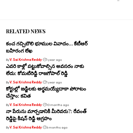
RELATED NEWS
కంచ గచ్చిబౌలి భూముల వివాదం… కేటీఆర్
బహిరంగ లేఖ
By
V. Sai Krishna Reddy
1 year ago
ఎవరి కాళ్లో పట్టుకోవాల్సిన అవసరం నాకు
లేదు: కోమటిరెడ్డి రాజగోపాల్ రెడ్డి
By
V. Sai Krishna Reddy
1 year ago
కోర్టుల్లో జడ్జిలకు అర్థమయ్యేదాకా పోరాటం
చేస్తాం: కవిత
By
V. Sai Krishna Reddy
10 months ago
నా పేరును మార్చడానికి మీరెవరు?: రేవంత్
రెడ్డిపై కిషన్ రెడ్డి ఆగ్రహం
By
V. Sai Krishna Reddy
6 months ago