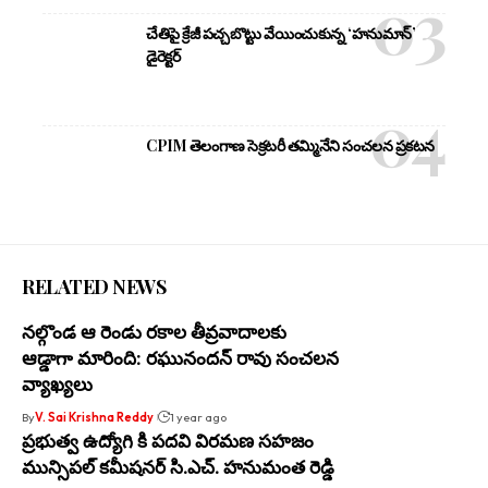
చేతిపై క్రేజీ పచ్చబొట్టు వేయించుకున్న ‘హనుమాన్’
డైరెక్టర్
CPIM తెలంగాణ సెక్రటరీ తమ్మినేని సంచలన ప్రకటన
RELATED NEWS
నల్గొండ ఆ రెండు రకాల తీవ్రవాదాలకు
ఆడ్డాగా మారింది: రఘునందన్ రావు సంచలన
వ్యాఖ్యలు
By
V. Sai Krishna Reddy
1 year ago
ప్రభుత్వ ఉద్యోగి కి పదవి విరమణ సహజం
మున్సిపల్ కమీషనర్ సి.ఎచ్. హనుమంత రెడ్డి