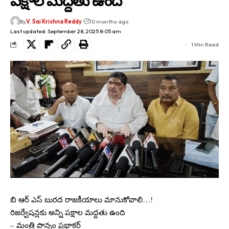
పక్షాల మద్దతు ఉంది
By
V. Sai Krishna Reddy
10 months ago
Last updated: September 28, 2025 8:05 am
1 Min Read
బి ఆర్ ఎస్ బురద రాజకీయాలు మానుకోవాలి…!
రిజర్వేషన్లకు అన్ని పక్షాల మద్దతు ఉంది
– మంత్రి పొన్నం ప్రభాకర్