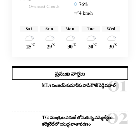
76%
Overcast Clouds
4 km/h
Sat
Sun
Mon
Tue
Wed
°C
°C
°C
°C
°C
25
29
30
30
30
ప్రముఖ వార్తలు
MLA సంజయ్ కుమార్‌కు పాడి కౌశిక్ రెడ్డి సవాల్
TG: మంత్రుల ఎదుటే తోసుకున్న ఎమ్మెల్యేలు..
కలెక్టరేట్‌లో యుద్ధ వాతావరణం