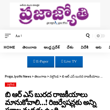
Aa
HOME
తెలంగాణ
ఆంధ్ర ప్రదేశ్
దేశం
విదేశీ
ఆట
E-Paper
Live TV
Praja Jyothi News
>
తెలంగాణ
>
నల్గొండ
>
బి ఆర్ ఎస్ బురద రాజకీయాలు మానుకోవాలి…! రిజర్వేషన్లకు అన్ని పక్షాల మద్దతు ఉంది
నల్గొండ
బి ఆర్ ఎస్ బురద రాజకీయాలు
మానుకోవాలి…! రిజర్వేషన్లకు అన్ని