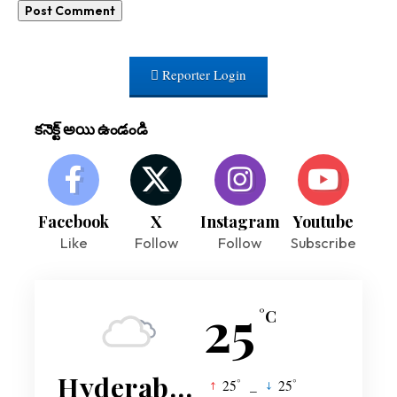
Reporter Login
కనెక్ట్ అయి ఉండండి
Facebook
X
Instagram
Youtube
Like
Follow
Follow
Subscribe
25
°C
Hyderabad
°
°
25
_
25