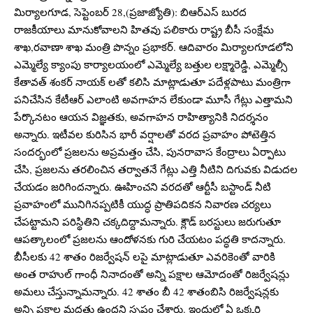
మిర్యాలగూడ, సెప్టెంబర్ 28,(ప్రజాజ్యోతి): బిఆర్ఎస్ బురద
రాజకీయాలు మానుకోవాలని హితవు పలికారు రాష్ట్ర బీసీ సంక్షేమ
శాఖ,రవాణా శాఖ మంత్రి పొన్నం ప్రభాకర్. ఆదివారం మిర్యాలగూడలోని
ఎమ్మెల్యే క్యాంపు కార్యాలయంలో ఎమ్మెల్యే బత్తుల లక్ష్మారెడ్డి, ఎమ్మెల్సీ
కేతావత్ శంకర్ నాయక్ లతో కలిసి మాట్లాడుతూ పదేళ్లపాటు మంత్రిగా
పనిచేసిన కేటీఆర్ ఎలాంటి అవగాహన లేకుండా మూసీ గేట్లు ఎత్తామని
పేర్కొనటం ఆయన విజ్ఞతకు, అవగాహన రాహిత్యానికి నిదర్శనం
అన్నారు. ఇటీవల కురిసిన భారీ వర్షాలతో వరద ప్రవాహం పోటెత్తిన
సందర్భంలో ప్రజలను అప్రమత్తం చేసి, పునరావాస కేంద్రాలు ఏర్పాటు
చేసి, ప్రజలను తరలించిన తర్వాతనే గేట్లు ఎత్తి నీటిని దిగువకు విడుదల
చేయడం జరిగిందన్నారు. ఊహించని వరదతో ఆర్టీసీ బస్టాండ్ నీటి
ప్రవాహంలో మునిగినప్పటికీ యుద్ధ ప్రాతిపదికన నివారణ చర్యలు
చేపట్టామని పరిస్థితిని చక్కదిద్దామన్నారు. క్లౌడ్ బరస్టులు జరుగుతూ
ఆపత్కాలంలో ప్రజలను ఆందోళనకు గురి చేయటం పద్ధతి కాదన్నారు.
బీసీలకు 42 శాతం రిజర్వేషన్ లపై మాట్లాడుతూ ఎవరికెంతో వారికి
అంత రాహుల్ గాంధీ నినాదంతో అన్ని పక్షాల ఆమోదంతో రిజర్వేషన్లు
అమలు చేస్తున్నామన్నారు. 42 శాతం బీ 42 శాతంబిసి రిజర్వేషన్లకు
అన్ని పక్షాల మద్దతు ఉందని స్పష్టం చేశారు. ఇందులో ఏ ఒక్కరి