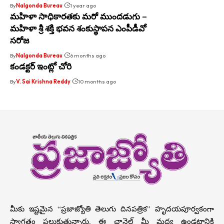
By
Nalgonda Bureau
1 year ago
మహిళా సాధికారతకు మరో ముందడుగు –
మహిళా శ్రీ శక్తి భవన శంకుస్థాపన ఎంపీడీవో
సరోజ
By
Nalgonda Bureau
6 months ago
కండక్టర్ ఇంట్లో చోరి
By
V. Sai Krishna Reddy
10 months ago
మీకు ఇష్టమైన “ప్రజాజ్యోతి తెలుగు దినపత్రిక” హృదయపూర్వకంగా
స్వాగతం పలుకుతున్నారు. ఈ ఛానెల్ మీ మధ్య ఉండటానికి