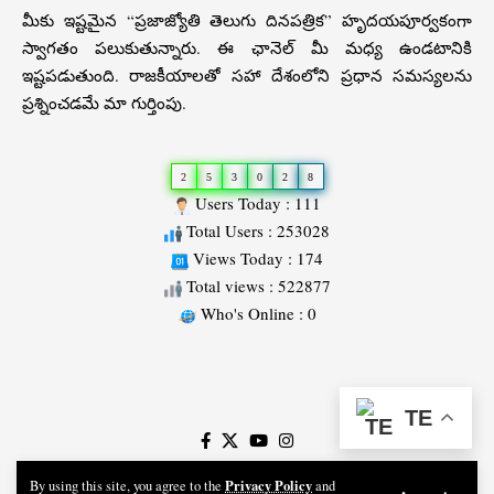
మీకు ఇష్టమైన “ప్రజాజ్యోతి తెలుగు దినపత్రిక” హృదయపూర్వకంగా
స్వాగతం పలుకుతున్నారు. ఈ ఛానెల్ మీ మధ్య ఉండటానికి
ఇష్టపడుతుంది. రాజకీయాలతో సహా దేశంలోని ప్రధాన సమస్యలను
ప్రశ్నించడమే మా గుర్తింపు.
2
5
3
0
2
8
Users Today : 111
Total Users : 253028
Views Today : 174
Total views : 522877
Who's Online : 0
Slot
Site
TE
Privacy Policy
By using this site, you agree to the
and