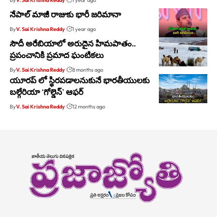
నేపాల్ మాజీ రాజుకు భారీ జరిమానా
By
V. Sai Krishna Reddy
1 year ago
సౌదీ అరేబియాలో అరుదైన హిమపాతం..
ప్రపంచానికి ప్రమాద ఘంటికలు
By
V. Sai Krishna Reddy
8 months ago
యూరప్ లో స్థిరపడాలనుకునే భారతీయులకు
బల్గేరియా ‘గోల్డెన్’ ఆఫర్
By
V. Sai Krishna Reddy
12 months ago