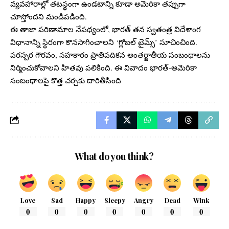
వ్యవహారాల్లో తటస్థంగా ఉండటాన్ని కూడా అమెరికా తప్పుగా
చూస్తోందని మండిపడింది.
ఈ తాజా పరిణామాల నేపథ్యంలో, భారత్ తన స్వతంత్ర విదేశాంగ
విధానాన్ని స్థిరంగా కొనసాగించాలని ‘గ్లోబల్ టైమ్స్’ సూచించింది.
పరస్పర గౌరవం, సహకారం ప్రాతిపదికన అంతర్జాతీయ సంబంధాలను
నిర్మించుకోవాలని హితవు పలికింది. ఈ వివాదం భారత్-అమెరికా
సంబంధాలపై కొత్త చర్చకు దారితీసింది
What do you think?
Love
Sad
Happy
Sleepy
Angry
Dead
Wink
0
0
0
0
0
0
0