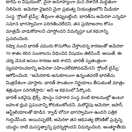
టారిఫ్ ల విషయంలో, చైనా అనూహ్యంగా మన దేశానికి మద్దతుగా
నిలిచింది. అమెరికా వైఖరిని చైనా ప్రభుత్వ నియంత్రణలోని మీడియా
సంస్థ ‘గ్లోబల్ టైమ్స్’ తీవ్రంగా తప్పుబట్టింది. భారత్‌ను అమెరికా ఎన్నడూ
సమాన భాగస్వామిగా పరిగణించలేదని, తన ప్రయోజనాల కోసం
మాత్రమే వాడుకోవాలని చూస్తోందని విమర్శిస్తూ ఒక కథనాన్ని
ప్రచురించింది.
రష్యా నుంచి భారత్ చమురు కొనుగోలు చేస్తోందన్న కారణంతో అమెరికా
50 శాతం కఠిన సుంకాలను విధించిన విషయం తెలిసిందే. అయితే, ఈ
చర్య వెనుక అసలు కారణం అది కాదని, భారత్ స్వతంత్రంగా
వ్యవహరించడాన్ని అమెరికా సహించలేకపోవడమేనని ‘గ్లోబల్ టైమ్స్’
ఆరోపించింది. “అమెరికాకు అనుకూలంగా ఉన్నంతవరకే భారత్‌ను
మిత్రదేశంగా చూస్తారు. భారత్ సొంతంగా నిర్ణయాలు తీసుకుంటే మాత్రం
శత్రువుగా పరిగణిస్తారు” అని ఆ కథనంలో పేర్కొంది.
భారత్ ఒకవైపు బ్రిక్స్, షాంఘై సహకార సంస్థ వంటి కూటముల్లో ఉంటూ
బహుళ ధ్రువ ప్రపంచాన్ని కోరుకుంటోందని, మరోవైపు అమెరికా, జపాన్,
ఆస్ట్రేలియాలతో కూడిన ‘క్వాడ్’లోనూ భాగస్వామిగా ఉందని పత్రిక
గుర్తుచేసింది. అయినప్పటికీ, అమెరికా తన ఆధిపత్య ధోరణితో ప్రచ్ఛన్న
యుద్ధం నాటి మనస్తత్వాన్ని ప్రదర్శిస్తోందని విమర్శించింది. అంతర్జాతీయ