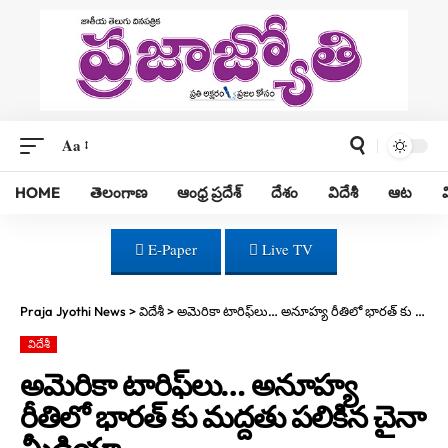
Aa
HOME
తెలంగాణ
ఆంధ్ర ప్రదేశ్
దేశం
విదేశీ
ఆట
E-Paper
Live TV
Praja Jyothi News
>
విదేశీ
>
అమెరికా టారిఫ్‌లు… అనూహ్య రీతిలో భారత్ కు మద్దతు పలికిన చైనా మీడియా
విదేశీ
అమెరికా టారిఫ్‌లు… అనూహ్య
రీతిలో భారత్ కు మద్దతు పలికిన చైనా