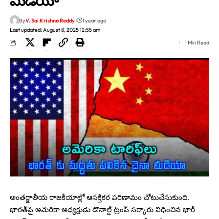
మీడియా
By
V. Sai Krishna Reddy
1 year ago
Last updated: August 8, 2025 12:55 am
1 Min Read
అంతర్జాతీయ రాజకీయాల్లో ఆసక్తికర పరిణామం చోటుచేసుకుంది.
భారత్‌పై అమెరికా అధ్యక్షుడు డొనాల్డ్ ట్రంప్ సర్కారు విధించిన భారీ