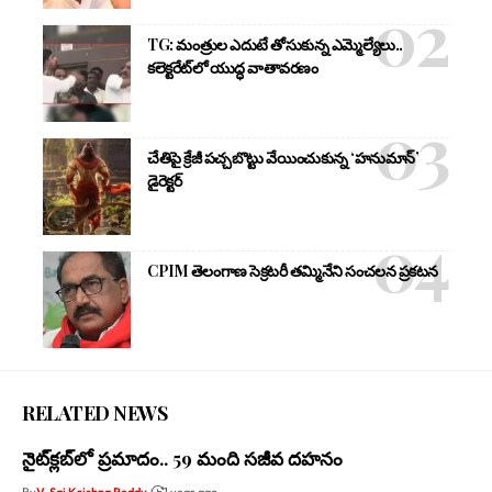
TG: మంత్రుల ఎదుటే తోసుకున్న ఎమ్మెల్యేలు..
కలెక్టరేట్‌లో యుద్ధ వాతావరణం
చేతిపై క్రేజీ పచ్చబొట్టు వేయించుకున్న ‘హనుమాన్’
డైరెక్టర్
CPIM తెలంగాణ సెక్రటరీ తమ్మినేని సంచలన ప్రకటన
RELATED NEWS
నైట్‌క్లబ్‌లో ప్రమాదం.. 59 మంది సజీవ దహనం
By
V. Sai Krishna Reddy
1 year ago