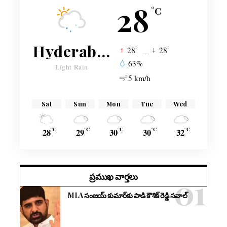
28
°C
Hyderabad
°
°
28
_
28
63%
Light Rain
5 km/h
Sat
Sun
Mon
Tue
Wed
°C
°C
°C
°C
°C
28
29
30
30
32
ప్రముఖ వార్తలు
MLA సంజయ్ కుమార్‌కు పాడి కౌశిక్ రెడ్డి సవాల్