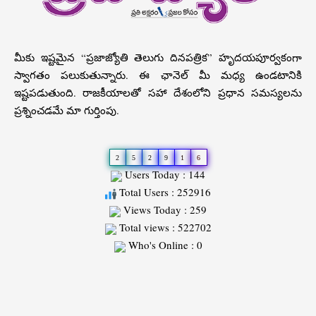
మీకు ఇష్టమైన “ప్రజాజ్యోతి తెలుగు దినపత్రిక” హృదయపూర్వకంగా
స్వాగతం పలుకుతున్నారు. ఈ ఛానెల్ మీ మధ్య ఉండటానికి
ఇష్టపడుతుంది. రాజకీయాలతో సహా దేశంలోని ప్రధాన సమస్యలను
ప్రశ్నించడమే మా గుర్తింపు.
2
5
2
9
1
6
Users Today : 144
Total Users : 252916
Views Today : 259
Total views : 522702
Who's Online : 0
Slot
Site