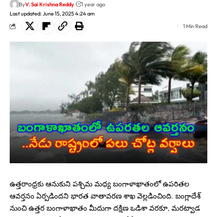
By
V. Sai Krishna Reddy
1 year ago
Last updated: June 15, 2025 4:24 am
1 Min Read
ఉత్తరాంధ్రకు ఆనుకుని పశ్చిమ మధ్య బంగాళాఖాతంలో ఉపరితల
ఆవర్తనం ఏర్పడిందని భారత వాతావరణ శాఖ వెల్లడించింది. బంగ్లాదేశ్
నుంచి ఉత్తర బంగాళాఖాతం మీదుగా దక్షిణ ఒడిశా వరకూ, మరట్వాడ