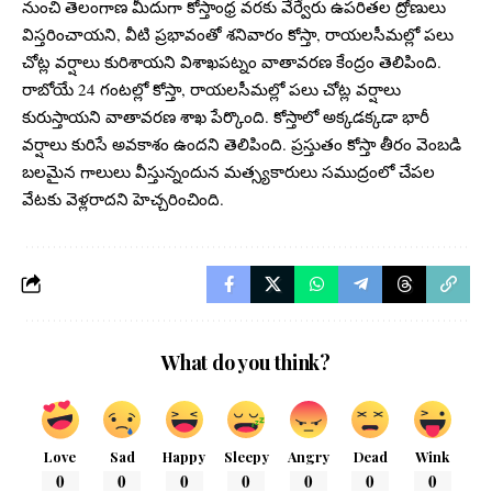
నుంచి తెలంగాణ మీదుగా కోస్తాంధ్ర వరకు వేర్వేరు ఉపరితల ద్రోణులు
విస్తరించాయని, వీటి ప్రభావంతో శనివారం కోస్తా, రాయలసీమల్లో పలు
చోట్ల వర్షాలు కురిశాయని విశాఖపట్నం వాతావరణ కేంద్రం తెలిపింది.
రాబోయే 24 గంటల్లో కోస్తా, రాయలసీమల్లో పలు చోట్ల వర్షాలు
కురుస్తాయని వాతావరణ శాఖ పేర్కొంది. కోస్తాలో అక్కడక్కడా భారీ
వర్షాలు కురిసే అవకాశం ఉందని తెలిపింది. ప్రస్తుతం కోస్తా తీరం వెంబడి
బలమైన గాలులు వీస్తున్నందున మత్స్యకారులు సముద్రంలో చేపల
వేటకు వెళ్లరాదని హెచ్చరించింది.
What do you think?
Love
Sad
Happy
Sleepy
Angry
Dead
Wink
0
0
0
0
0
0
0