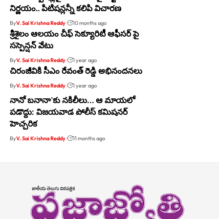
నిర్ణయం.. పిటిషన్లన్నీ కలిపి విచారణ
By
V. Sai Krishna Reddy
10 months ago
శ్రీశైలం ఆలయం చీఫ్ సెక్యూరిటీ ఆఫీసర్ పై
సస్పెన్షన్ వేటు
By
V. Sai Krishna Reddy
1 year ago
చిరంజీవికి సీఎం రేవంత్ రెడ్డి అభినంద‌న‌లు
By
V. Sai Krishna Reddy
1 year ago
నానో బనానా’కు నకిలీలు… ఆ మాయలో
పడొద్దు: విజయవాడ పోలీస్ కమిషనర్
హెచ్చరిక
By
V. Sai Krishna Reddy
11 months ago