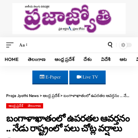
Aa
HOME
తెలంగాణ
ఆంధ్ర ప్రదేశ్
దేశం
విదేశీ
ఆట
E-Paper
Live TV
Praja Jyothi News
>
ఆంధ్ర ప్రదేశ్
>
బంగాళాఖాతంలో ఉపరతల ఆవర్తనం .. నేడు రాష్ట్రంలో పలు చోట్ల వర్షాలు
ఆంధ్ర ప్రదేశ్
తెలంగాణ
బంగాళాఖాతంలో ఉపరతల ఆవర్తనం
.. నేడు రాష్ట్రంలో పలు చోట్ల వర్షాలు