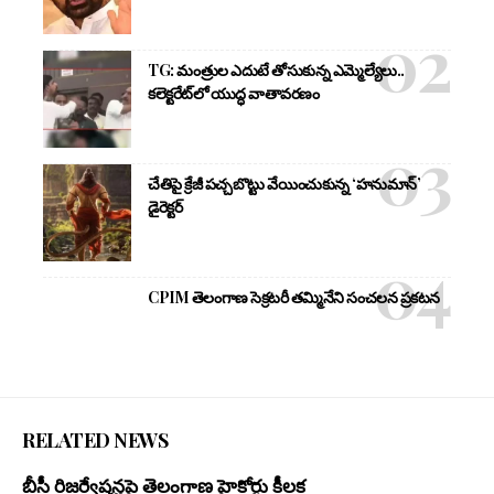
TG: మంత్రుల ఎదుటే తోసుకున్న ఎమ్మెల్యేలు..
కలెక్టరేట్‌లో యుద్ధ వాతావరణం
చేతిపై క్రేజీ పచ్చబొట్టు వేయించుకున్న ‘హనుమాన్’
డైరెక్టర్
CPIM తెలంగాణ సెక్రటరీ తమ్మినేని సంచలన ప్రకటన
RELATED NEWS
బీసీ రిజర్వేషన్లపై తెలంగాణ హైకోర్టు కీలక