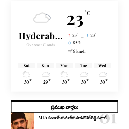
23
°C
Hyderabad
°
°
23
_
23
85%
Overcast Clouds
6 km/h
Sat
Sun
Mon
Tue
Wed
°C
°C
°C
°C
°C
30
29
30
30
30
ప్రముఖ వార్తలు
MLA సంజయ్ కుమార్‌కు పాడి కౌశిక్ రెడ్డి సవాల్