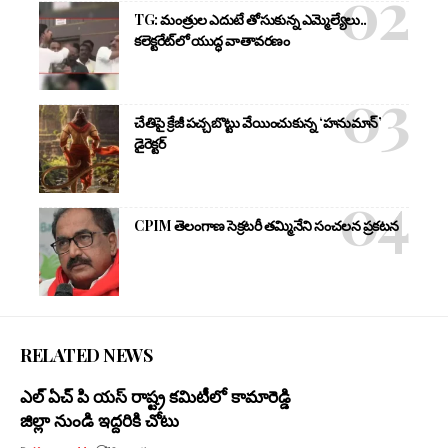
TG: మంత్రుల ఎదుటే తోసుకున్న ఎమ్మెల్యేలు..
కలెక్టరేట్‌లో యుద్ధ వాతావరణం
చేతిపై క్రేజీ పచ్చబొట్టు వేయించుకున్న ‘హనుమాన్’
డైరెక్టర్
CPIM తెలంగాణ సెక్రటరీ తమ్మినేని సంచలన ప్రకటన
RELATED NEWS
ఎల్ ఏచ్ పి యస్ రాష్ట్ర కమిటీలో కామారెడ్డి
జిల్లా నుండి ఇద్దరికి చోటు