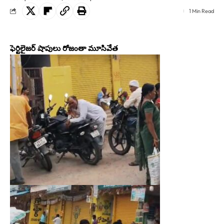
1 Min Read
ఫెర్టిలైజర్ షాపులు రోజంతా మూసివేత