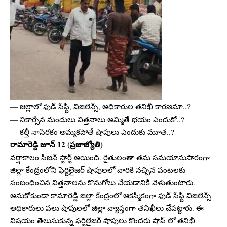
— జిల్లాలో ఫుడ్ సేఫ్టీ, విజిలెన్స్, అధికారుల తనిఖీ కారణమా..?
— నికార్సేన మందులు విత్తనాలు అమ్మితే భయం ఎందుకో..?
— కల్తీ నాసిరకం అమ్మకపోతే షాపులు ఎందుకు మూత..?
రామారెడ్డి జూన్ 12 (ప్రజాజ్యోతి)
వర్షాకాలం సీజన్ స్టార్ట్ అయింది. రైతులంతా తమ సమయానుసారంగా
జిల్లా కేంద్రంలోని ఫెర్టిలైజర్ షాపులలో వారికి నచ్చిన పంటలకు
సంబంధించిన విత్తనాలను కొనుగోలు చేయడానికి వెళుతుంటారు.
అనుకోకుండా కామారెడ్డి జిల్లా కేంద్రంలో ఆకస్మికంగా ఫుడ్ సేఫ్టీ విజిలెన్స్
అధికారులు పలు షాపులలో జిల్లా వ్యాప్తంగా తనిఖీలు చేపట్టారు. ఈ
విషయం తెలుసుకున్న ఫర్టిలైజర్ షాపులు కొందరు షాప్ లో తనిఖీ