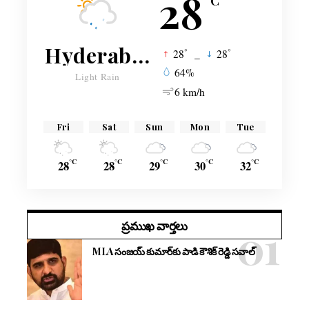
28
°C
Hyderabad
°
°
28
_
28
64%
Light Rain
6 km/h
Fri
Sat
Sun
Mon
Tue
°C
°C
°C
°C
°C
28
28
29
30
32
ప్రముఖ వార్తలు
MLA సంజయ్ కుమార్‌కు పాడి కౌశిక్ రెడ్డి సవాల్