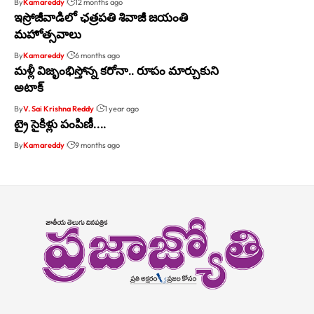
By
Kamareddy
12 months ago
ఇస్రోజీవాడిలో ఛత్రపతి శివాజీ జయంతి
మహోత్సవాలు
By
Kamareddy
6 months ago
మళ్లీ విజృంభిస్తోన్న కరోనా.. రూపం మార్చుకుని
అటాక్
By
V. Sai Krishna Reddy
1 year ago
ట్రై సైకిళ్లు పంపిణీ….
By
Kamareddy
9 months ago