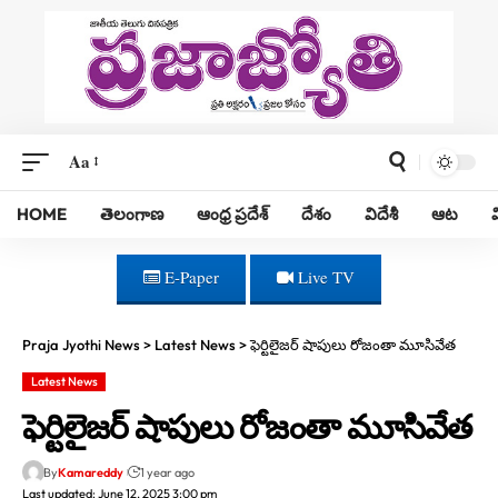
Aa
HOME
తెలంగాణ
ఆంధ్ర ప్రదేశ్
దేశం
విదేశీ
ఆట
E-Paper
Live TV
Praja Jyothi News
>
Latest News
>
ఫెర్టిలైజర్ షాపులు రోజంతా మూసివేత
Latest News
ఫెర్టిలైజర్ షాపులు రోజంతా మూసివేత
By
Kamareddy
1 year ago
Last updated: June 12, 2025 3:00 pm