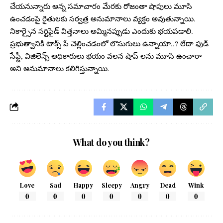
చేయనున్నారు అన్న సమాచారం మేరకు రోజంతా షాపులు మూసి
ఉంచడంపై రైతులకు సర్వత్ర అనుమానాలు వ్యక్తం అవుతున్నాయి.
నికార్సైన సర్టిఫైడ్ విత్తనాలు అమ్మినప్పుడు ఎందుకు భయపడాలి.
ప్రభుత్వానికి టాక్స్ పే చెల్లించడంలో లొసుగులు ఉన్నాయా..? లేదా ఫుడ్
సేఫ్టీ, విజిలెన్స్ అధికారులు భయం వలన షాప్ లను మూసి ఉంచారా
అని అనుమానాలు కలిగిస్తున్నాయి.
What do you think?
Love
Sad
Happy
Sleepy
Angry
Dead
Wink
0
0
0
0
0
0
0