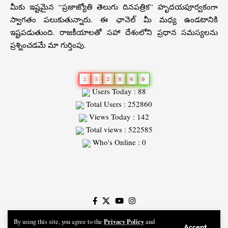
మీకు ఇష్టమైన “ప్రజాజ్యోతి తెలుగు దినపత్రిక” హృదయపూర్వకంగా
స్వాగతం పలుకుతున్నారు. ఈ ఛానెల్ మీ మధ్య ఉండటానికి
ఇష్టపడుతుంది. రాజకీయాలతో సహా దేశంలోని ప్రధాన సమస్యలను
ప్రశ్నించడమే మా గుర్తింపు.
2
5
2
8
6
0
Users Today : 88
Total Users : 252860
Views Today : 142
Total views : 522585
Who's Online : 0
Slot
Site
Privacy Policy
By using this site, you agree to the
and
Accept
Praja Jyothi News © 2026 - All Rights Reserved || Design & Developed By SMC Web