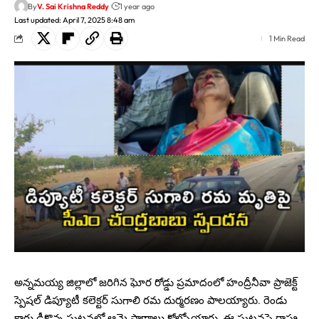
By
V. Sai Krishna Reddy
1 year ago
Last updated: April 7, 2025 8:48 am
1 Min Read
అన్నమయ్య జిల్లాలో జరిగిన ఘోర రోడ్డు ప్రమాదంలో హంద్రీనీవా ప్రాజెక్ట్
స్పెషల్ డిప్యూటీ కలెక్టర్ సుగాలి రమ దుర్మరణం పాలయ్యారు. రెండు
కార్లు ఢీకొన్న ఘటనలో ఆమె ప్రాణాలు కోల్పోయారు. ఈ ఘటనపై రాష్ట్ర