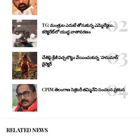
TG: మంత్రుల ఎదుటే తోసుకున్న ఎమ్మెల్యేలు..
కలెక్టరేట్‌లో యుద్ధ వాతావరణం
చేతిపై క్రేజీ పచ్చబొట్టు వేయించుకున్న ‘హనుమాన్’
డైరెక్టర్
CPIM తెలంగాణ సెక్రటరీ తమ్మినేని సంచలన ప్రకటన
RELATED NEWS