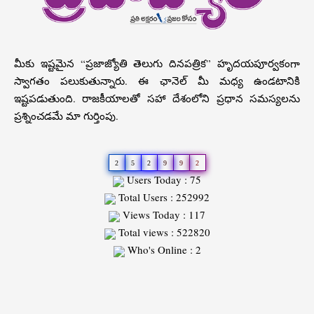
మీకు ఇష్టమైన “ప్రజాజ్యోతి తెలుగు దినపత్రిక” హృదయపూర్వకంగా
స్వాగతం పలుకుతున్నారు. ఈ ఛానెల్ మీ మధ్య ఉండటానికి
ఇష్టపడుతుంది. రాజకీయాలతో సహా దేశంలోని ప్రధాన సమస్యలను
ప్రశ్నించడమే మా గుర్తింపు.
2
5
2
9
9
2
Users Today : 75
Total Users : 252992
Views Today : 117
Total views : 522820
Who's Online : 2
Slot
Site