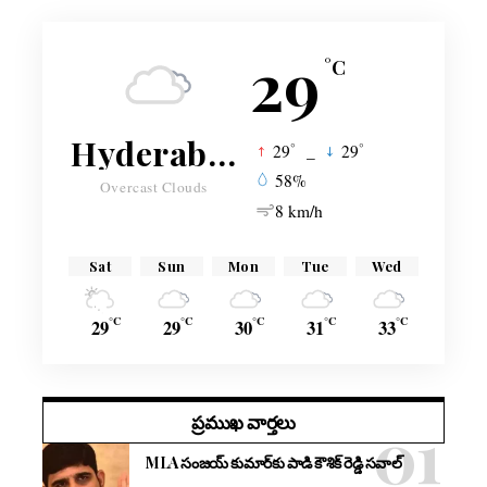
29
°C
Hyderabad
°
°
29
_
29
58%
Overcast Clouds
8 km/h
Sat
Sun
Mon
Tue
Wed
°C
°C
°C
°C
°C
29
29
30
31
33
ప్రముఖ వార్తలు
MLA సంజయ్ కుమార్‌కు పాడి కౌశిక్ రెడ్డి సవాల్