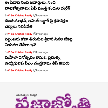
ఈ ఏడాది నంది అవార్డులు, నంది
నాటకోత్సవాలు: ఏపీ మంత్రి కందుల దుర్గేశ్
By
V. Sai Krishna Reddy
1 year ago
బిందుమాధవ్, అమిత్ బర్దార్ పై క్రమశిక్షణ
చర్యలు నిలిపివేత
By
V. Sai Krishna Reddy
1 year ago
సెప్టెంబరు కోటా తిరుమల శ్రీవారి సేవల టికెట్ల
విడుదల తేదీలు ఇవే
By
V. Sai Krishna Reddy
1 year ago
మహిళా దినోత్సవం కానుక: ప్రభుత్వ
ఉద్యోగులకు సీఎం చంద్రబాబు తీపి కబురు
By
V. Sai Krishna Reddy
1 year ago