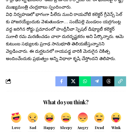
ముఖ్యమంత్రి చంద్రబాబు స్పందించారు.
విధి నిర్వహణలో భాగంగా పీలేరు నుంచి రాయచోటి కలెక్టర్ గ్రీవెన్స్ సెల్
కు హాజరయ్యేందుకు వెళుతుండగా… సంబేపల్లె మండలం యర్రగుంట్ల
వద్ద జరిగిన రోడ్డు ప్రమాదంలో హంద్రీనీవా స్పెషల్ డిప్యూటీ కలెక్టర్
సుగాలి రమ మరణించడం చాలా దురదృష్టకరం అని పేర్కొన్నారు. ఆమె
కుటుంబ సభ్యులకు ప్రగాఢ సానుభూతి తెలియజేస్తున్నానని
వెల్లడించారు. ఈ దుర్ఘటనలో గాయపడ్డ వారికి మెరుగైన చికిత్స
అందించేందుకు ప్రభుత్వం అన్ని విధాలా కృషి చేస్తోందని తెలిపారు.
What do you think?
Love
Sad
Happy
Sleepy
Angry
Dead
Wink