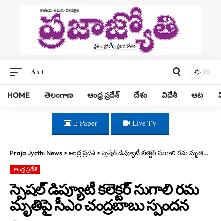
Aa
HOME
తెలంగాణ
ఆంధ్ర ప్రదేశ్
దేశం
విదేశీ
ఆట
E-Paper
Live TV
Praja Jyothi News
>
ఆంధ్ర ప్రదేశ్
>
స్పెషల్ డిప్యూటీ కలెక్టర్ సుగాలి రమ మృతిపై సీఎం చంద్రబాబు స్పందన
ఆంధ్ర ప్రదేశ్
స్పెషల్ డిప్యూటీ కలెక్టర్ సుగాలి రమ
మృతిపై సీఎం చంద్రబాబు స్పందన