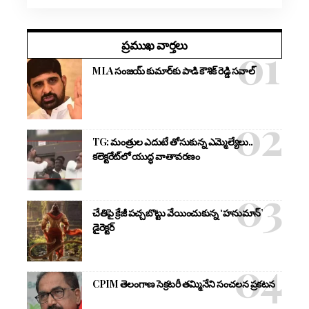
ప్రముఖ వార్తలు
MLA సంజయ్ కుమార్‌కు పాడి కౌశిక్ రెడ్డి సవాల్
TG: మంత్రుల ఎదుటే తోసుకున్న ఎమ్మెల్యేలు..
కలెక్టరేట్‌లో యుద్ధ వాతావరణం
చేతిపై క్రేజీ పచ్చబొట్టు వేయించుకున్న ‘హనుమాన్’
డైరెక్టర్
CPIM తెలంగాణ సెక్రటరీ తమ్మినేని సంచలన ప్రకటన