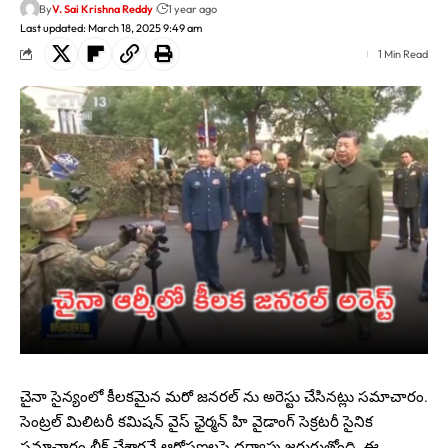
By
V. Sai Krishna Reddy
1 year ago
Last updated: March 18, 2025 9:49 am
1 Min Read
చైనా సైన్యంలో కీలకమైన మరో జనరల్ ను అరెస్టు చేసినట్లు సమాచారం.
సెంట్రల్‌ మిలిటరీ కమిషన్‌ వైస్‌ ఛైర్మన్‌ హి వైడాంగ్‌ సెక్రటరీ సైనిక
సమాచారం లీక్ చేశారనే ఆరోపణలపై దర్యాప్తు జరుగుతోంది. ఈ