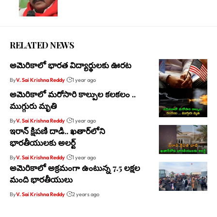
RELATED NEWS
అమెరికాలో భారత విద్యార్థులకు ఊరట
By
V. Sai Krishna Reddy
1 year ago
అమెరికాలో మరోసారి కాల్పుల కలకలం ..
ముగ్గురు మృతి
By
V. Sai Krishna Reddy
1 year ago
ఇరాన్ క్షిపణి దాడి.. ఖ‌తార్‌లోని
భారతీయుల‌కు అల‌ర్ట్‌
By
V. Sai Krishna Reddy
1 year ago
అమెరికాలో అక్రమంగా ఉంటున్న 7.5 లక్షల
మంది భారతీయులు
By
V. Sai Krishna Reddy
2 years ago