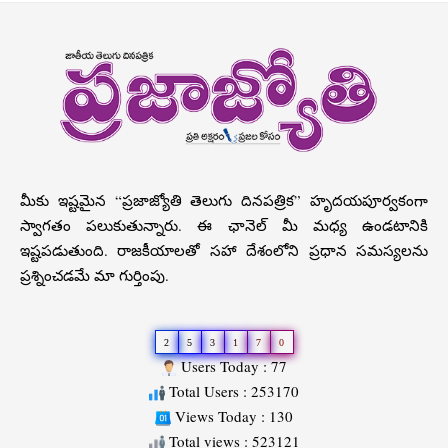
మీకు ఇష్టమైన “ప్రజాజ్యోతి తెలుగు దినపత్రిక” హృదయపూర్వకంగా
స్వాగతం పలుకుతున్నారు. ఈ ఛానెల్ మీ మధ్య ఉండటానికి
ఇష్టపడుతుంది. రాజకీయాలతో సహా దేశంలోని ప్రధాన సమస్యలను
ప్రశ్నించడమే మా గుర్తింపు.
2
5
3
1
7
0
Users Today : 77
Total Users : 253170
Views Today : 130
Total views : 523121