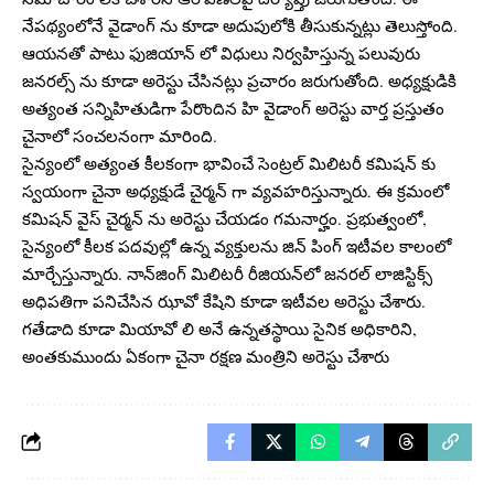
నేపథ్యంలోనే వైడాంగ్ ను కూడా అదుపులోకి తీసుకున్నట్లు తెలుస్తోంది.
ఆయనతో పాటు ఫుజియాన్ లో విధులు నిర్వహిస్తున్న పలువురు
జనరల్స్ ను కూడా అరెస్టు చేసినట్లు ప్రచారం జరుగుతోంది. అధ్యక్షుడికి
అత్యంత సన్నిహితుడిగా పేరొందిన హి వైడాంగ్ అరెస్టు వార్త ప్రస్తుతం
చైనాలో సంచలనంగా మారింది.
సైన్యంలో అత్యంత కీలకంగా భావించే సెంట్రల్ మిలిటరీ కమిషన్ కు
స్వయంగా చైనా అధ్యక్షుడే చైర్మన్ గా వ్యవహరిస్తున్నారు. ఈ క్రమంలో
కమిషన్ వైస్ చైర్మన్ ను అరెస్టు చేయడం గమనార్హం. ప్రభుత్వంలో,
సైన్యంలో కీలక పదవుల్లో ఉన్న వ్యక్తులను జిన్ పింగ్ ఇటీవల కాలంలో
మార్చేస్తున్నారు. నాన్‌జింగ్‌ మిలిటరీ రీజియన్‌లో జనరల్‌ లాజిస్టిక్స్‌
అధిపతిగా పనిచేసిన ఝావో కేషిని కూడా ఇటీవల అరెస్టు చేశారు.
గతేడాది కూడా మియావో లి అనే ఉన్నతస్థాయి సైనిక అధికారిని,
అంతకుముందు ఏకంగా చైనా రక్షణ మంత్రిని అరెస్టు చేశారు