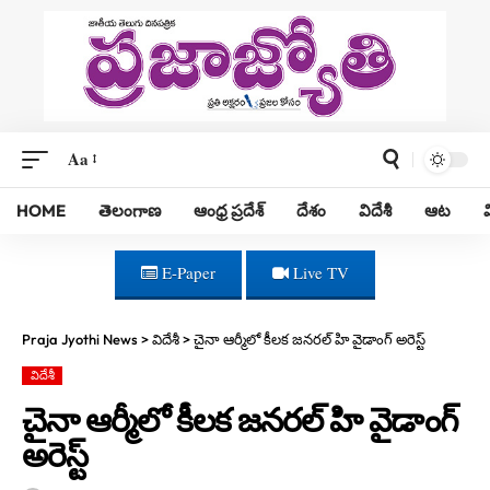
Aa
HOME
తెలంగాణ
ఆంధ్ర ప్రదేశ్
దేశం
విదేశీ
ఆట
E-Paper
Live TV
Praja Jyothi News
>
విదేశీ
>
చైనా ఆర్మీలో కీలక జనరల్‌ హి వైడాంగ్ అరెస్ట్‌
విదేశీ
చైనా ఆర్మీలో కీలక జనరల్‌ హి వైడాంగ్
అరెస్ట్‌