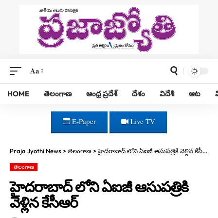
Aa
HOME
తెలంగాణ
ఆంధ్ర ప్రదేశ్
దేశం
విదేశీ
ఆట
E-Paper
Live TV
Praja Jyothi News
>
తెలంగాణ
>
హైదరాబాద్ లోని ఏఐజీ ఆసుపత్రికి వెళ్లిన కేసీఆర్
తెలంగాణ
హైదరాబాద్ లోని ఏఐజీ ఆసుపత్రికి
వెళ్లిన కేసీఆర్