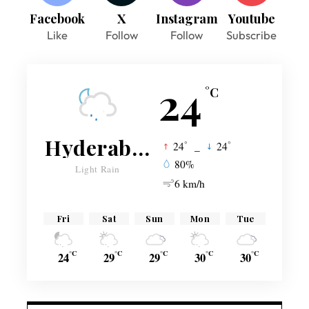
Facebook
X
Instagram
Youtube
Like
Follow
Follow
Subscribe
24
°C
Hyderabad
°
°
24
_
24
80%
Light Rain
6 km/h
Fri
Sat
Sun
Mon
Tue
°C
°C
°C
°C
°C
24
29
29
30
30