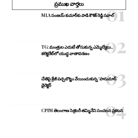
ప్రముఖ వార్తలు
MLA సంజయ్ కుమార్‌కు పాడి కౌశిక్ రెడ్డి సవాల్
TG: మంత్రుల ఎదుటే తోసుకున్న ఎమ్మెల్యేలు..
కలెక్టరేట్‌లో యుద్ధ వాతావరణం
చేతిపై క్రేజీ పచ్చబొట్టు వేయించుకున్న ‘హనుమాన్’
డైరెక్టర్
CPIM తెలంగాణ సెక్రటరీ తమ్మినేని సంచలన ప్రకటన