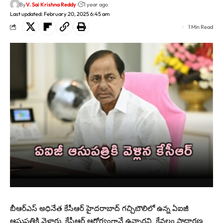
By
V. Sai Krishna Reddy
1 year ago
Last updated: February 20, 2025 6:45 am
1 Min Read
బీఆర్ఎస్ అధినేత కేసీఆర్ హైదరాబాద్ గచ్చిబౌలిలో ఉన్న ఏఐజీ
ఆసుపత్రికి వెళ్లారు. కేసీఆర్ ఆరోగ్యంగానే ఉన్నారని, కేవలం సాధారణ