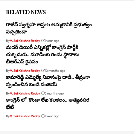
RELATED NEWS
రాజీవ్ స్వగృహ ఆస్తుల అమ్మకానికి ప్రభుత్వం
పచ్చజెండా
By
V. Sai Krishna Reddy
1 year ago
మదర్ డెయిరీ ఎన్నికల్లో కాంగ్రెస్ పార్టీకి
చుక్కెదురు.. మూడింట రెండు స్థానాలు
బీఆర్ఎస్ కైవసం
By
V. Sai Krishna Reddy
10 months ago
కామారెడ్డి ఎమ్మెల్యే నివాసంపై దాడి.. తీవ్రంగా
స్పందించిన బండి సంజయ్
By
V. Sai Krishna Reddy
6 months ago
కాంగ్రెస్ లో ‘కొండా లేఖ’కలకలం.. అత్యవసర
భేటి
By
V. Sai Krishna Reddy
1 year ago