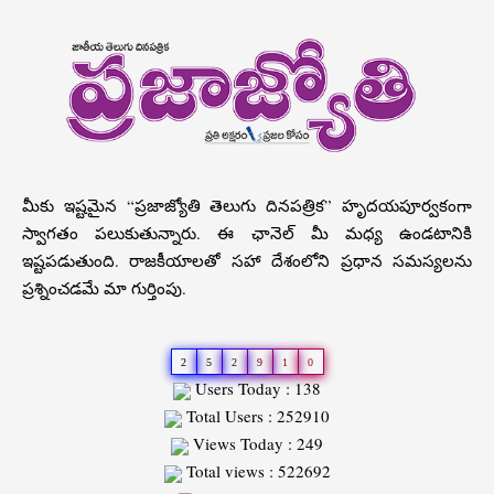
మీకు ఇష్టమైన “ప్రజాజ్యోతి తెలుగు దినపత్రిక” హృదయపూర్వకంగా
స్వాగతం పలుకుతున్నారు. ఈ ఛానెల్ మీ మధ్య ఉండటానికి
ఇష్టపడుతుంది. రాజకీయాలతో సహా దేశంలోని ప్రధాన సమస్యలను
ప్రశ్నించడమే మా గుర్తింపు.
2
5
2
9
1
0
Users Today : 138
Total Users : 252910
Views Today : 249
Total views : 522692