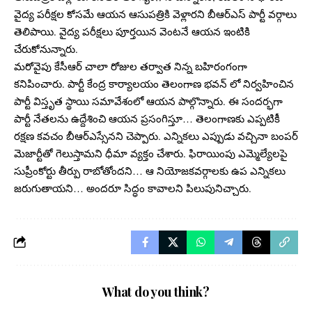
వైద్య పరీక్షల కోసమే ఆయన ఆసుపత్రికి వెళ్లారని బీఆర్ఎస్ పార్టీ వర్గాలు
తెలిపాయి. వైద్య పరీక్షలు పూర్తయిన వెంటనే ఆయన ఇంటికి
చేరుకోనున్నారు.
మరోవైపు కేసీఆర్ చాలా రోజుల తర్వాత నిన్న బహిరంగంగా
కనిపించారు. పార్టీ కేంద్ర కార్యాలయం తెలంగాణ భవన్ లో నిర్వహించిన
పార్టీ విస్తృత స్థాయి సమావేశంలో ఆయన పాల్గొన్నారు. ఈ సందర్భగా
పార్టీ నేతలను ఉద్దేశించి ఆయన ప్రసంగిస్తూ… తెలంగాణకు ఎప్పటికీ
రక్షణ కవచం బీఆర్ఎస్సేనని చెప్పారు. ఎన్నికలు ఎప్పుడు వచ్చినా బంపర్
మెజార్టీతో గెలుస్తామని ధీమా వ్యక్తం చేశారు. ఫిరాయింపు ఎమ్మెల్యేలపై
సుప్రీంకోర్టు తీర్పు రాబోతోందని… ఆ నియోజకవర్గాలకు ఉప ఎన్నికలు
జరుగుతాయని… అందరూ సిద్ధం కావాలని పిలుపునిచ్చారు.
What do you think?