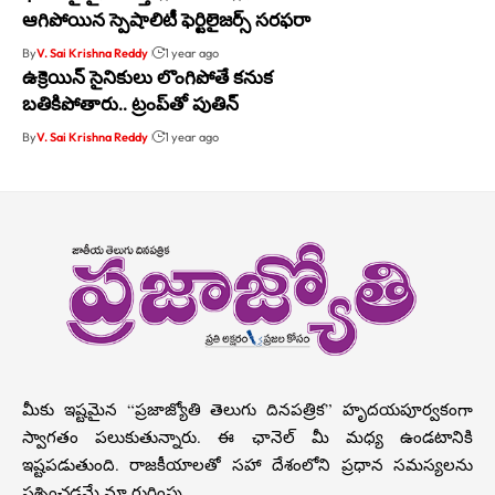
ఆగిపోయిన స్పెషాలిటీ ఫెర్టిలైజర్స్ సరఫరా
By
V. Sai Krishna Reddy
1 year ago
ఉక్రెయిన్ సైనికులు లొంగిపోతే కనుక
బతికిపోతారు.. ట్రంప్‌తో పుతిన్
By
V. Sai Krishna Reddy
1 year ago
మీకు ఇష్టమైన “ప్రజాజ్యోతి తెలుగు దినపత్రిక” హృదయపూర్వకంగా
స్వాగతం పలుకుతున్నారు. ఈ ఛానెల్ మీ మధ్య ఉండటానికి
ఇష్టపడుతుంది. రాజకీయాలతో సహా దేశంలోని ప్రధాన సమస్యలను
ప్రశ్నించడమే మా గుర్తింపు.