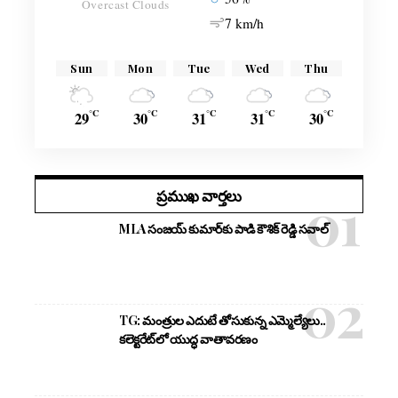
Overcast Clouds
7 km/h
Sun
Mon
Tue
Wed
Thu
°C
°C
°C
°C
°C
29
30
31
31
30
ప్రముఖ వార్తలు
MLA సంజయ్ కుమార్‌కు పాడి కౌశిక్ రెడ్డి సవాల్
TG: మంత్రుల ఎదుటే తోసుకున్న ఎమ్మెల్యేలు..
కలెక్టరేట్‌లో యుద్ధ వాతావరణం