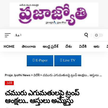
Aa
HOME
తెలంగాణ
ఆంధ్ర ప్రదేశ్
దేశం
విదేశీ
ఆట
E-Paper
Live TV
Praja Jyothi News
>
విదేశీ
>
చమురు ఎగుమతులపై ట్రంప్ ఆంక్షలు.. ఆస్తులు అమ్మేస్తు
విదేశీ
చమురు ఎగుమతులపై ట్రంప్
ఆంక్షలు.. ఆస్తులు అమ్మేస్తు