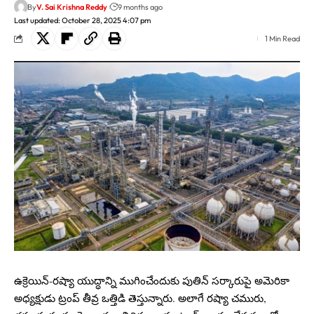
By
V. Sai Krishna Reddy
9 months ago
Last updated: October 28, 2025 4:07 pm
1 Min Read
ఉక్రెయిన్-రష్యా యుద్ధాన్ని ముగించేందుకు పుతిన్ సర్కారుపై అమెరికా
అధ్యక్షుడు ట్రంప్ తీవ్ర ఒత్తిడి తెస్తున్నారు. అలాగే రష్యా చమురు,