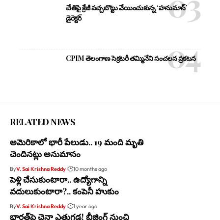
చేతిపై క్రేజీ పచ్చబొట్టు వేయించుకున్న ‘హనుమాన్’
డైరెక్టర్
CPIM తెలంగాణ సెక్రటరీ తమ్మినేని సంచలన ప్రకటన
RELATED NEWS
అమెరికాలో భారీ పేలుడు.. 19 మంది మృతి
చెందినట్లు అనుమానం
By
V. Sai Krishna Reddy
10 months ago
పెళ్లి చేసుకుంటారా.. ఉద్యోగాన్ని
వదులుకుంటారా?.. కంపెనీ హుకుం
By
V. Sai Krishna Reddy
1 year ago
భారత్‌పై చైనా ఎత్తుగడ! బీజింగ్ నుంచి