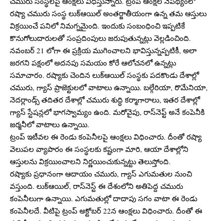
చమురు సంస్థలపై ఆంక్షలు విధిస్తున్నారు. ట్రంప్ ఆంక్షల నేపథ్యంలో
రష్యా చమురు సంస్థ లుక్ఆయిల్ అంతర్జాతీయంగా ఉన్న తమ ఆస్తులు
విక్రయించే పనిలో నిమగ్నమైంది. ఇందుకు సంబంధించి ఇప్పటికే
కొనుగోలుదారులతో సంప్రదింపులు జరుపుతున్నట్లు వెల్లడించింది.
నవంబర్ 21 లోగా ఈ ప్రక్రియ ముగించాలని భావిస్తున్నప్పటికీ, అలా
జరగని పక్షంలో అదనపు సమయం కోరే ఆలోచనలో ఉన్నట్లు
సమాచారం. రష్యాకు చెందిన లుక్ఆయిల్ సంస్థకు పదకొండు దేశాల్లో
చమురు, గ్యాస్ ప్రాజెక్టులలో వాటాలు ఉన్నాయి. బల్గేరియా, రొమేనియా,
నెదర్లాండ్స్ తదితర దేశాల్లో చమురు శుద్ధి కర్మాగారాలు, ఇతర దేశాల్లో
గ్యాస్ స్టేషన్లలో భాగస్వామ్యం ఉంది. మరోవైపు, రాస్‌నెప్ట్ అనే కంపెనీకి
జర్మనీలో వాటాలు ఉన్నాయి.
ట్రంప్ ఇటీవల ఈ రెండు కంపెనీలపై ఆంక్షలు విధించారు. దీంతో రష్యా
వెలుపల వ్యాపారం ఈ సంస్థలకు కష్టంగా మారి, ఆయా దేశాల్లోని
ఆస్తులను విక్రయించాలని నిర్ణయించుకున్నట్టు తెలుస్తోంది.
రష్యాకు ప్రధానంగా ఆదాయం చమురు, గ్యాస్ ఎగుమతుల నుంచి
వస్తుంది. లుక్ఆయిల్, రాస్‌నెస్ట్ ఈ దేశంలోని అతిపెద్ద చమురు
కంపెనీలుగా ఉన్నాయి. ఎగుమతుల్లో దాదాపు సగం వాటా ఈ రెండు
కంపెనీలదే. వీటిపై ట్రంప్ అక్టోబర్ 22న ఆంక్షలు విధించారు. దీంతో ఈ