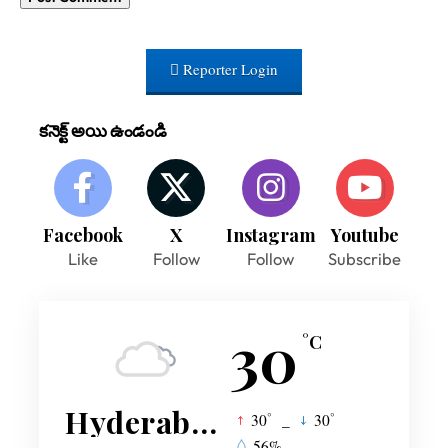
Reporter Login
కనెక్ట్ అయి ఉండండి
Facebook
X
Instagram
Youtube
Like
Follow
Follow
Subscribe
30
°C
Hyderabad
°
°
30
_
30
56%