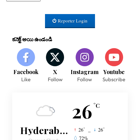
Reporter Login
కనెక్ట్ అయి ఉండండి
Facebook
X
Instagram
Youtube
Like
Follow
Follow
Subscribe
26
°C
Hyderabad
°
°
26
_
26
72%