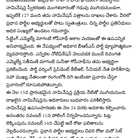
నామినేషన్ల స్వీకరణకు మంగళవారంతో గడువు ముగియనుండగా,
ఇప్పటికే 127 మంది తమ నామినేషన్ పత్రాలను దాఖలు చేశారు. వీరిలో
ప్రధాన పార్టీల అభ్యర్థులతో పాటు స్వతంత్రులు, చిన్న పార్టీల ప్రతినిధులు
అధిక సంఖ్యలో ఉండటం గమనార్హం.
సిట్టింగ్ ఎమ్మెల్యే మాగంటి గోపీనాథ్ అకాల మరణంతో ఈ ఉపఎన్నిక
అనివార్యమైంది. ఈ నేపథ్యంలో అధికార బీఆర్ఎస్ పార్టీ వ్యూహాత్మకంగా
వ్యవహరిస్తోంది. ఎన్నికల నోటిఫికేషన్ వెలువడక ముందే దివంగత
ఎమ్మెల్యే సతీమణి మాగంటి సునీతా గోపీనాథ్‌ను తమ అభ్యర్థిగా
ప్రకటించింది. పార్టీ వర్కింగ్ ప్రెసిడెంట్ కేటీఆర్, సీనియర్ నేత హరీశ్‌రావు
సహా ముఖ్య నేతలంతా రంగంలోకి దిగి ఇంటింటా ప్రచారం చేస్తూ
ప్రచారంలో దూసుకుపోతున్నారు.
ఈ నెల‌ 13న ప్రారంభమైన నామినేషన్ల ప్రక్రియ నేటితో ముగియనుంది.
దాఖలైన నామినేషన్లను అధికారులు బుధవారం పరిశీలిస్తారు.
నామినేషన్ల ఉపసంహరణకు ఈ నెల 24 వరకు అవకాశం కల్పించారు.
అనంతరం నవంబర్ 11న పోలింగ్ నిర్వహించనున్నారు. ఓట్ల
లెక్కింపును నవంబర్ 14న చేపట్టి అదే రోజు ఫలితాలను
వెల్లడించనున్నారు. ప్రధాన పార్టీల అభ్యర్థులు చివరి రోజు మరో సెట్