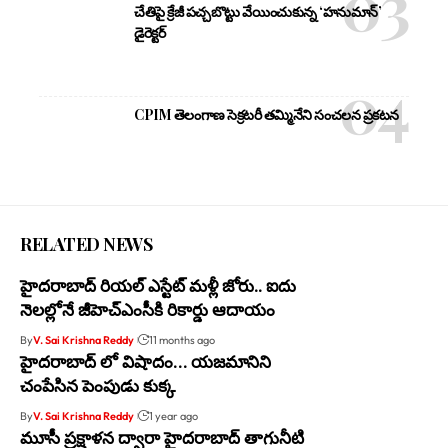
చేతిపై క్రేజీ పచ్చబొట్టు వేయించుకున్న ‘హనుమాన్’
డైరెక్టర్
CPIM తెలంగాణ సెక్రటరీ తమ్మినేని సంచలన ప్రకటన
RELATED NEWS
హైదరాబాద్ రియల్ ఎస్టేట్ మళ్లీ జోరు.. ఐదు
నెలల్లోనే జీహెచ్ఎంసీకి రికార్డు ఆదాయం
By
V. Sai Krishna Reddy
11 months ago
హైదరాబాద్ లో విషాదం… యజమానిని
చంపేసిన పెంపుడు కుక్క
By
V. Sai Krishna Reddy
1 year ago
మూసీ ప్రక్షాళన ద్వారా హైదరాబాద్ తాగునీటి