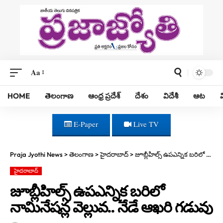
Aa
HOME
తెలంగాణ
ఆంధ్ర ప్రదేశ్
దేశం
విదేశీ
ఆట
E-Paper
Live TV
Praja Jyothi News
>
తెలంగాణ
>
హైదరాబాద్
>
జూబ్లీహిల్స్ ఉపఎన్నిక బరిలో నామినేషన్ల వెల్లువ.. నేడే ఆఖ‌రి గ‌డువు
హైదరాబాద్
జూబ్లీహిల్స్ ఉపఎన్నిక బరిలో
నామినేషన్ల వెల్లువ.. నేడే ఆఖ‌రి గ‌డువు