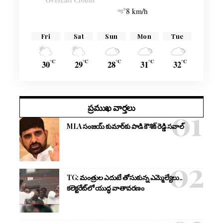
Overcast Clouds
8 km/h
Fri
Sat
Sun
Mon
Tue
°C
°C
°C
°C
°C
30
29
28
31
32
ప్రముఖ వార్తలు
MLA సంజయ్ కుమార్‌కు పాడి కౌశిక్ రెడ్డి సవాల్
TG: మంత్రుల ఎదుటే తోసుకున్న ఎమ్మెల్యేలు..
కలెక్టరేట్‌లో యుద్ధ వాతావరణం