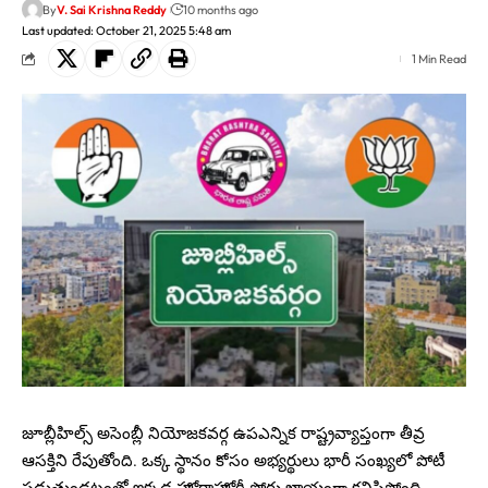
By
V. Sai Krishna Reddy
10 months ago
Last updated: October 21, 2025 5:48 am
1 Min Read
జూబ్లీహిల్స్ అసెంబ్లీ నియోజకవర్గ ఉపఎన్నిక రాష్ట్రవ్యాప్తంగా తీవ్ర
ఆసక్తిని రేపుతోంది. ఒక్క స్థానం కోసం అభ్యర్థులు భారీ సంఖ్యలో పోటీ
పడుతుండటంతో ఇక్కడ హోరాహోరీ పోరు ఖాయంగా కనిపిస్తోంది.