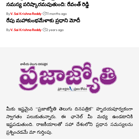
సమస్య పరిష్కారమవుతుంది: రేవంత్ రెడ్డి
By
V. Sai Krishna Reddy
11 months ago
రేపు మహాకుంభమేళాకు ప్రధాని మోదీ
By
V. Sai Krishna Reddy
2 years ago
మీకు ఇష్టమైన “ప్రజాజ్యోతి తెలుగు దినపత్రిక” హృదయపూర్వకంగా
స్వాగతం పలుకుతున్నారు. ఈ ఛానెల్ మీ మధ్య ఉండటానికి
ఇష్టపడుతుంది. రాజకీయాలతో సహా దేశంలోని ప్రధాన సమస్యలను
ప్రశ్నించడమే మా గుర్తింపు.