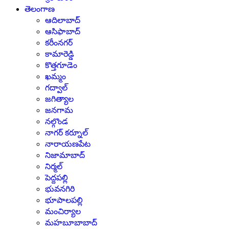
తెలంగాణ
ఆదిలాబాద్
ఆసిఫాబాద్
కరీంనగర్
కామారెడ్డి
కొత్తగూడెం
ఖమ్మం
గద్వాల్
జగిత్యాల
జనగామ
నల్గొండ
నాగర్ కర్నూల్
నారాయణపేట
నిజామాబాద్
నిర్మల్
పెద్దపల్లి
భువనగిరి
భూపాలపల్లి
మంచిర్యాల
మహబూబాబాద్