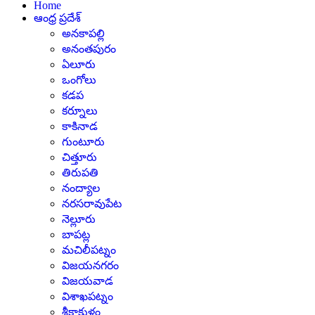
Home
ఆంధ్ర ప్రదేశ్
అనకాపల్లి
అనంతపురం
ఏలూరు
ఒంగోలు
కడప
కర్నూలు
కాకినాడ
గుంటూరు
చిత్తూరు
తిరుపతి
నంద్యాల
నరసరావుపేట
నెల్లూరు
బాపట్ల
మచిలీపట్నం
విజయనగరం
విజయవాడ
విశాఖపట్నం
శ్రీకాకుళం