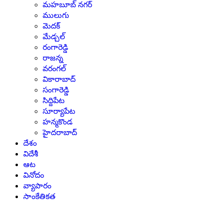
మహబూబ్ నగర్
ములుగు
మెదక్
మేడ్చల్
రంగారెడ్డి
రాజన్న
వరంగల్
వికారాబాద్
సంగారెడ్డి
సిద్దిపేట
సూర్యాపేట
హన్మకొండ
హైదరాబాద్
దేశం
విదేశీ
ఆట
వినోదం
వ్యాపారం
సాంకేతికత