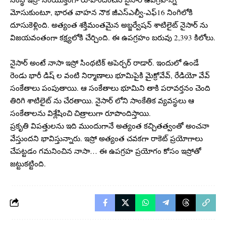
మోసుకుంటూ, భారత వాహన నౌక జీఎస్ఎల్వీ-ఎఫ్16 నింగిలోకి
దూసుకెళ్లింది. అత్యంత శక్తిమంతమైన అబ్జర్వేషన్ శాటిలైట్ నైసార్ ను
విజయవంతంగా కక్ష్యలోకి చేర్చింది. ఈ ఉపగ్రహం బరువు 2,393 కిలోలు.
నైసార్ అంటే నాసా ఇస్రో సింథటిక్ అపెర్చర్ రాడార్. ఇందులో ఉండే
రెండు భారీ డిష్ ల వంటి నిర్మాణాలు భూమిపైకి మైక్రోవేవ్, రేడియో వేవ్
సంకేతాలు పంపుతాయి. ఆ సంకేతాలు భూమిని తాకి పరావర్తనం చెంది
తిరిగి శాటిలైట్ ను చేరతాయి. నైసార్ లోని సాంకేతిక వ్యవస్థలు ఆ
సంకేతాలను విశ్లేషించి చిత్రాలుగా రూపొందిస్తాయి.
ప్రకృతి విపత్తులను ఇది ముందుగానే అత్యంత కచ్చితత్వంతో అంచనా
వేస్తుందని భావిస్తున్నారు. ఇస్రో అత్యంత చవకగా రాకెట్ ప్రయోగాలు
చేపట్టడం గమనించిన నాసా… ఈ ఉపగ్రహ ప్రయోగం కోసం ఇస్రోతో
జట్టుకట్టింది.