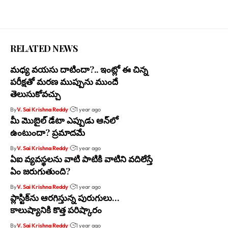
RELATED NEWS
మధ్య వయసు దాటిందా?.. ఇంట్లో ఈ చిన్న
పరీక్షతో మరణ ముప్పును ముందే
తెలుసుకోవచ్చు
By
V. Sai Krishna Reddy
1 year ago
మీ మొబైల్‌ డేటా ఎప్పుడు ఆన్‌లో
ఉంటుందా? ప్రమాదమే
By
V. Sai Krishna Reddy
1 year ago
ఏఐ వ్యవస్థలను వాటి పాటికి వాటిని వదిలేస్తే
ఏం జరుగుతుంది?
By
V. Sai Krishna Reddy
1 year ago
ప్లాస్టిక్‌ను ఆరగిస్తున్న పురుగులు…
కాలుష్యానికి కొత్త పరిష్కారం
By
V. Sai Krishna Reddy
1 year ago