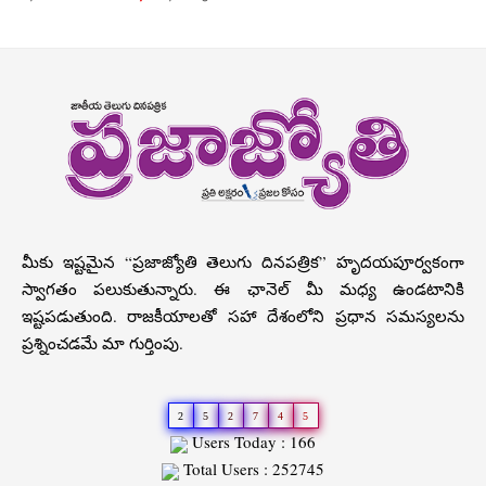
మీకు ఇష్టమైన “ప్రజాజ్యోతి తెలుగు దినపత్రిక” హృదయపూర్వకంగా
స్వాగతం పలుకుతున్నారు. ఈ ఛానెల్ మీ మధ్య ఉండటానికి
ఇష్టపడుతుంది. రాజకీయాలతో సహా దేశంలోని ప్రధాన సమస్యలను
ప్రశ్నించడమే మా గుర్తింపు.
2
5
2
7
4
5
Users Today : 166
Total Users : 252745