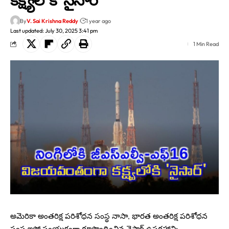
By
V. Sai Krishna Reddy
1 year ago
Last updated: July 30, 2025 3:41 pm
1 Min Read
అమెరికా అంతరిక్ష పరిశోధన సంస్థ నాసా, భారత అంతరిక్ష పరిశోధన
సంస్థ ఇస్రో సంయుక్తంగా రూపొందించిన నైసార్ ఉపగ్రహాన్ని