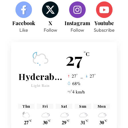
Facebook
X
Instagram
Youtube
Like
Follow
Follow
Subscribe
27
°C
Hyderabad
°
°
27
_
27
68%
Light Rain
4 km/h
Thu
Fri
Sat
Sun
Mon
°C
°C
°C
°C
°C
27
30
29
31
30