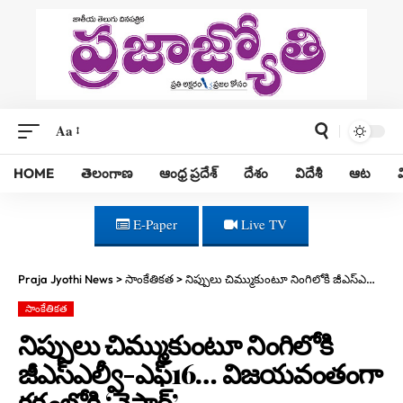
Aa
HOME
తెలంగాణ
ఆంధ్ర ప్రదేశ్
దేశం
విదేశీ
ఆట
E-Paper
Live TV
Praja Jyothi News
>
సాంకేతికత
>
నిప్పులు చిమ్ముకుంటూ నింగిలోకి జీఎస్ఎల్వీ-ఎఫ్16… విజయవంతంగా కక్ష్యలోకి ‘నైసార్’
సాంకేతికత
నిప్పులు చిమ్ముకుంటూ నింగిలోకి
జీఎస్ఎల్వీ-ఎఫ్16… విజయవంతంగా
కక్ష్యలోకి ‘నైసార్’