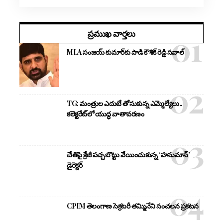
ప్రముఖ వార్తలు
MLA సంజయ్ కుమార్‌కు పాడి కౌశిక్ రెడ్డి సవాల్
TG: మంత్రుల ఎదుటే తోసుకున్న ఎమ్మెల్యేలు..
కలెక్టరేట్‌లో యుద్ధ వాతావరణం
చేతిపై క్రేజీ పచ్చబొట్టు వేయించుకున్న ‘హనుమాన్’
డైరెక్టర్
CPIM తెలంగాణ సెక్రటరీ తమ్మినేని సంచలన ప్రకటన