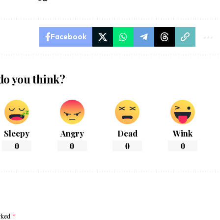
Facebook
do you think?
Sleepy
Angry
Dead
Wink
0
0
0
0
arked
*