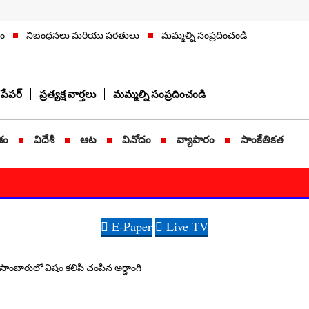
నం
నిబంధనలు మరియు షరతులు
మమ్మల్ని సంప్రదించండి
పేపర్
ప్రత్యక్ష వార్తలు
మమ్మల్ని సంప్రదించండి
శం
విదేశీ
ఆట
వినోదం
వ్యాపారం
సాంకేతికత
E-Paper
Live TV
.. సాంబారులో విషం క‌లిపి చంపిన అర్ధాంగి