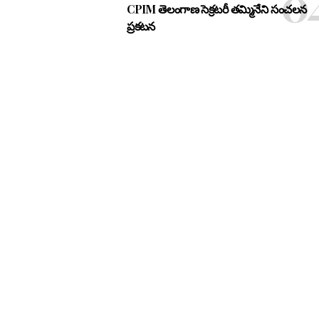
CPIM తెలంగాణ సెక్రటరీ తమ్మినేని సంచలన
ప్రకటన