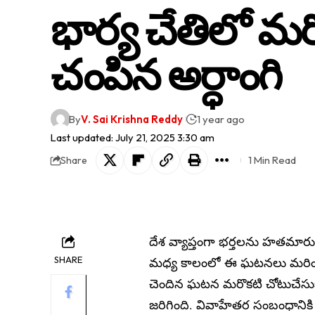
భార్య చేతిలో మ‌రో
చంపిన అర్ధాంగి
By
V. Sai Krishna Reddy
1 year ago
Last updated: July 21, 2025 3:30 am
1 Min Read
Share
దేశ వ్యాప్తంగా భర్తలను హతమారుస
SHARE
మధ్య కాలంలో ఈ ఘటనలు మరింత 
చెందిన ఘటన‌ మరొకటి చోటుచేసుకుం
జరిగింది. వివాహేత‌ర సంబంధానికి