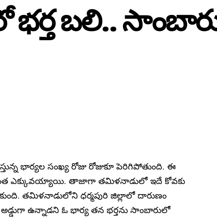
 భ‌ర్త బ‌లి.. సాంబార
్తున్న భార్యల సంఖ్య రోజు రోజుకూ పెరిగిపోతుంది. ఈ
ఎక్కువయ్యాయి. తాజాగా త‌మిళ‌నాడులో ఇదే కోవ‌కు
ది. త‌మిళ‌నాడులోని ధ‌ర్మ‌పురి జిల్లాలో దారుణం
 అడ్డుగా ఉన్నాడ‌ని ఓ భార్య తన భర్తను సాంబారులో