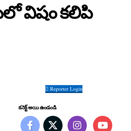
ులో విషం క‌లిపి
Reporter Login
కనెక్ట్ అయి ఉండండి