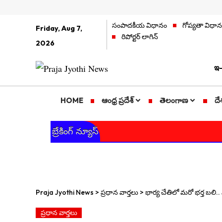
సంపాదకీయ విధానం
గోప్యతా విధా
Friday, Aug 7,
రిపోర్టర్ లాగిన్
2026
ఇ-
HOME
ఆంధ్ర ప్రదేశ్
తెలంగాణ
దే
బ్రేకింగ్ న్యూస్
Praja Jyothi News
>
ప్రధాన వార్తలు
>
భార్య చేతిలో మ‌రో భ‌ర్త బ‌లి
ప్రధాన వార్తలు