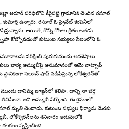
ి జిల్లా అరూర్ ప‌రిధిలోని కీరైప‌ట్టి గ్రామానికి చెందిన ర‌సూల్
కుమార్తె ఉన్నారు. ర‌సూల్‌ ఓ ప్రైవేట్ కంపెనీలో
పోషిస్తున్నాడు. అయితే, కొన్ని రోజుల క్రితం అత‌డు
 స్పృహ కోల్పోవ‌డంతో కుటుంబ స‌భ్యులు సేలంలోని ఓ
త న‌మూనాల‌ను ప‌రీక్షించి పురుగుమందు అవ‌శేషాలు
ంబీకులు భార్య అమ్ముబీపై అనుమానంతో ఆమె వాట్సాప్
్థానికంగా సెలూన్ షాప్ న‌డిపిస్తున్న లోకేశ్వ‌ర‌న్‌తో
ుందు దానిమ్మ జ్యూస్‌లో క‌లిపా. దాన్ని నా భ‌ర్త
తినిపించా అని అమ్ముబీ పేర్కొంది. ఈ క్ర‌మంలో
ర‌సూల్ మృతి చెందాడు. కుటుంబ స‌భ్యుల ఫిర్యాదు మేర‌కు
ీ, లోకేశ్వ‌ర‌న్‌ల‌ను శ‌నివారం అదుపులోకి
క‌ల‌క‌లం సృష్టించింది.