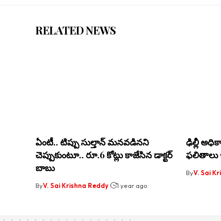
RELATED NEWS
ఏంటీ.. టిప్పు సుల్తాన్‌ మనవడినని
ఢిల్లీ అధిక
చెప్పుకుంటూ.. రూ.6 కోట్లు కాజేసిన డాక్టర్‌
ఫ‌లితాలు 
బాబు
By
V. Sai K
By
V. Sai Krishna Reddy
1 year ago