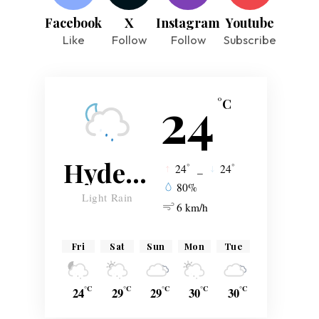
Facebook
X
Instagram
Youtube
Like
Follow
Follow
Subscribe
24
°C
Hyderabad
°
°
24
_
24
80%
Light Rain
6 km/h
Fri
Sat
Sun
Mon
Tue
°C
°C
°C
°C
°C
24
29
29
30
30