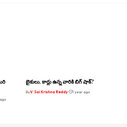
మరి
బైకులు, కార్లు ఉన్న వారికి బిగ్ షాక్?
By
V. Sai Krishna Reddy
1 year ago
 ago