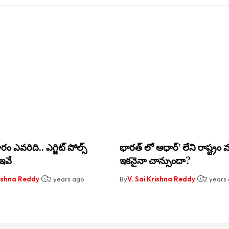
ారం ఎవ‌రిది.. ఎగ్జిట్ పోల్స్
భారత్ లో ఆధార్’ లేని రాష్ట్రం 
ఇవే
ఇకనైనా చాన్సుందా?
rishna Reddy
2 years ago
By
V. Sai Krishna Reddy
2 years