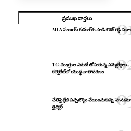
ప్రముఖ వార్తలు
MLA సంజయ్ కుమార్‌కు పాడి కౌశిక్ రెడ్డి సవాల
TG: మంత్రుల ఎదుటే తోసుకున్న ఎమ్మెల్యేలు..
కలెక్టరేట్‌లో యుద్ధ వాతావరణం
చేతిపై క్రేజీ పచ్చబొట్టు వేయించుకున్న ‘హనుమా
డైరెక్టర్