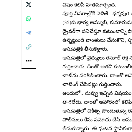
విషం క‌లిపి హతమార్చింది.
పూర్తి వివరాల్లోకి వెళితే.. ధ‌ర్మ‌పుర
(35)కు భార్య అమ్ముబీ, కుమారుడు, 
డ్రైవ‌ర్‌గా ప‌నిచేస్తూ కుటుంబాన్ని 
ఉన్న‌ట్టుండి వాంతులు చేసుకొని,
ఆసుప‌త్రికి తీసుకెళ్లారు.
ఆసుప‌త్రిలో వైద్యులు ర‌సూల్ ర‌క్
గుర్తించారు. దీంతో అత‌ని కుటు
చాట్‌ను ప‌రిశీలించారు. దాంతో ఆమె స
చాటింగ్ చేసిన‌ట్లు గుర్తించారు.
అందులో.. నువ్వు ఇచ్చిన విష‌యం మ
తాగ‌లేదు. దాంతో ఆహారంలో క‌లిపి 
ఆసుప‌త్రిలో చికిత్స పొందుతున్న 
పోలీసులు కేసు న‌మోదు చేసి అమ్ముబ
తీసుకున్నారు. ఈ ఘ‌ట‌న స్థానికంగా 