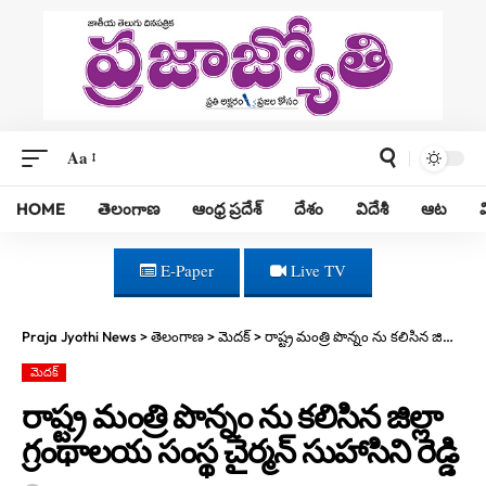
Aa
HOME
తెలంగాణ
ఆంధ్ర ప్రదేశ్
దేశం
విదేశీ
ఆట
E-Paper
Live TV
Praja Jyothi News
>
తెలంగాణ
>
మెదక్
>
రాష్ట్ర మంత్రి పొన్నం ను కలిసిన జిల్లా గ్రంథాలయ సంస్థ చైర్మన్ సుహాసిని రెడ్డి
మెదక్
రాష్ట్ర మంత్రి పొన్నం ను కలిసిన జిల్లా
గ్రంథాలయ సంస్థ చైర్మన్ సుహాసిని రెడ్డి