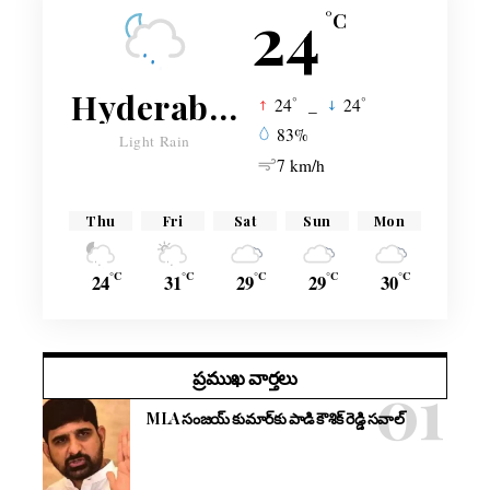
24
°C
Hyderabad
°
°
24
_
24
83%
Light Rain
7 km/h
Thu
Fri
Sat
Sun
Mon
°C
°C
°C
°C
°C
24
31
29
29
30
ప్రముఖ వార్తలు
MLA సంజయ్ కుమార్‌కు పాడి కౌశిక్ రెడ్డి సవాల్