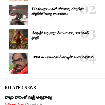
TG: మంత్రుల ఎదుటే తోసుకున్న ఎమ్మెల్యేలు..
కలెక్టరేట్‌లో యుద్ధ వాతావరణం
చేతిపై క్రేజీ పచ్చబొట్టు వేయించుకున్న ‘హనుమాన్’
డైరెక్టర్
CPIM తెలంగాణ సెక్రటరీ తమ్మినేని సంచలన ప్రకటన
RELATED NEWS
వ్యాధి భారంతో వ్యక్తి ఆత్మహత్య
By
Bharath Gowd
4 months ago