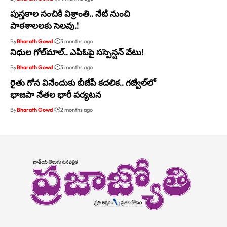
పుస్తకాల సంచికి విశ్రాంతి.. నేటి నుంచి
పాఠశాలలకు సెలవు.!
By
Bharath Gowd
3 months ago
నిధుల గోల్‌మాల్‌.. ఎపిఓపై సస్పెన్షన్ వేటు!
By
Bharath Gowd
3 months ago
రైతు గోస వినేందుకు బీజేపీ కదలిక.. గజ్వేల్‌లో
భాజపా నేతల భారీ పర్యటన
By
Bharath Gowd
2 months ago