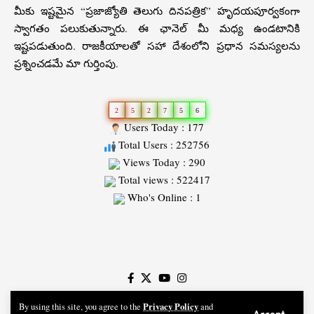
మీకు ఇష్టమైన “ప్రజాజ్యోతి తెలుగు దినపత్రిక” హృదయపూర్వకంగా
స్వాగతం పలుకుతున్నారు. ఈ ఛానెల్ మీ మధ్య ఉండటానికి
ఇష్టపడుతుంది. రాజకీయాలతో సహా దేశంలోని ప్రధాన సమస్యలను
ప్రశ్నించడమే మా గుర్తింపు.
2
5
2
7
5
6
Users Today : 177
Total Users : 252756
Views Today : 290
Total views : 522417
Who's Online : 1
Slot
Site
Privacy Policy
By using this site, you agree to the
and