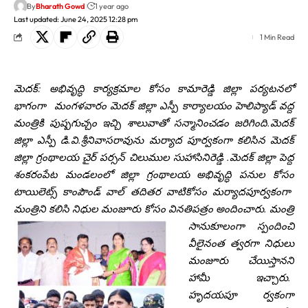
By
Bharath Gowd
1 year ago
Last updated: June 24, 2025 12:28 pm
1 Min Read
మెదక్: అభివృద్ధి కార్యక్రమాల కోసం కామారెడ్డి జిల్లా పర్యటనలో
భాగంగా మంగళవారం మెదక్ జిల్లా ఎస్పీ కార్యాలయం హెలిప్యాడ్ వద్ద
మంత్రికి పుష్పగుచ్చం ఇచ్చి శాలువాతో సన్మానించడం జరిగింది.మెదక్
జిల్లా ఎస్పీ డి.వి.శ్రీనివాసరావును మర్యాద పూర్వకంగా కలిసిన మెదక్
జిల్లా గ్రంథాలయ చైర్ పర్సన్ చిలుముల సుహాసినిరెడ్డి .మెదక్ జిల్లా పెద్ద
శంకరంపేట మండలంలో జిల్లా గ్రంథాలయ అభివృద్ధి పనుల కోసం
టాయిలెట్స్ కాంపౌండ్ వాల్ తదితర వాటికోసం మర్యాదపూర్వకంగా
మంత్రిని కలిసి నిధుల మంజూరు కోసం వినతిపత్రం అందించారు. మంత్రి
సానుకూలం
గా స్పందించి
వీలైనంత త్వరగా నిధులు
మంజూరు చేయిస్తానని
హామీ ఇచ్చారు.
హృదయపూ ర్వకంగా