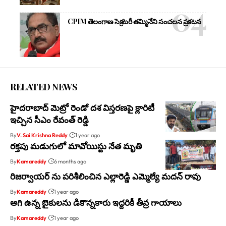
CPIM తెలంగాణ సెక్రటరీ తమ్మినేని సంచలన ప్రకటన
RELATED NEWS
హైదరాబాద్ మెట్రో రెండో దశ విస్తరణపై క్లారిటీ
ఇచ్చిన సీఎం రేవంత్ రెడ్డి
By
V. Sai Krishna Reddy
1 year ago
రక్తపు మడుగులో మావోయిస్టు నేత మృతి
By
Kamareddy
6 months ago
రిజర్వాయర్ ను పరిశీలించిన ఎల్లారెడ్డి ఎమ్మెల్యే మదన్ రావు
By
Kamareddy
1 year ago
ఆగి ఉన్న బైకులను డికొన్నకారు ఇద్దరికీ తీవ్ర గాయాలు
By
Kamareddy
1 year ago