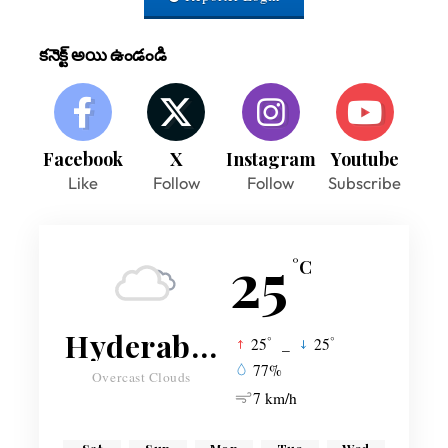
కనెక్ట్ అయి ఉండండి
Facebook
X
Instagram
Youtube
Like
Follow
Follow
Subscribe
25
°C
Hyderabad
°
°
25
_
25
77%
Overcast Clouds
7 km/h