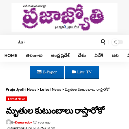
Aa
HOME
తెలంగాణ
ఆంధ్ర ప్రదేశ్
దేశం
విదేశీ
ఆట
E-Paper
Live TV
Praja Jyothi News
>
Latest News
>
మృతుల కుటుంబాలు రాస్తారోకో
Latest News
మృతుల కుటుంబాలు రాస్తారోకో
By
Kamareddy
1 year ago
Last updated: June 19, 2025 4:18 am