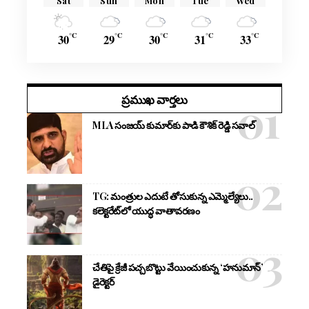
Sat
Sun
Mon
Tue
Wed
°C
°C
°C
°C
°C
30
29
30
31
33
ప్రముఖ వార్తలు
MLA సంజయ్ కుమార్‌కు పాడి కౌశిక్ రెడ్డి సవాల్
TG: మంత్రుల ఎదుటే తోసుకున్న ఎమ్మెల్యేలు..
కలెక్టరేట్‌లో యుద్ధ వాతావరణం
చేతిపై క్రేజీ పచ్చబొట్టు వేయించుకున్న ‘హనుమాన్’
డైరెక్టర్