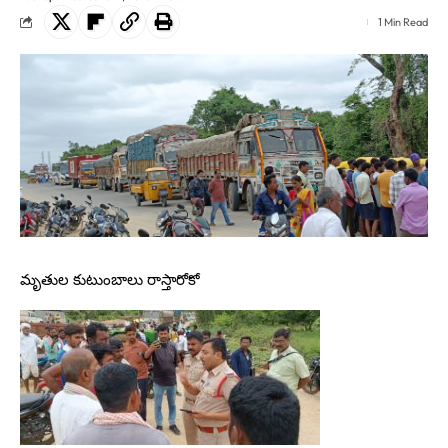
1 Min Read
మృతుల కుటుంబాలు రాస్తారోకో