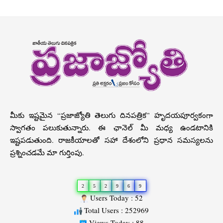
మీకు ఇష్టమైన “ప్రజాజ్యోతి తెలుగు దినపత్రిక” హృదయపూర్వకంగా
స్వాగతం పలుకుతున్నారు. ఈ ఛానెల్ మీ మధ్య ఉండటానికి
ఇష్టపడుతుంది. రాజకీయాలతో సహా దేశంలోని ప్రధాన సమస్యలను
ప్రశ్నించడమే మా గుర్తింపు.
2
5
2
9
6
9
Users Today : 52
Total Users : 252969
Views Today : 88