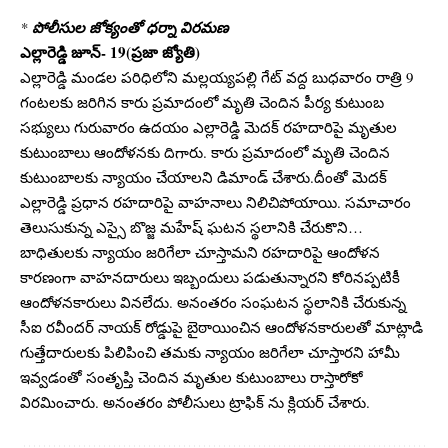
*
పోలీసుల జోక్యంతో ధర్నా విరమణ
ఎల్లారెడ్డి జూన్- 19(ప్రజా జ్యోతి)
ఎల్లారెడ్డి మండల పరిధిలోని మల్లయ్యపల్లి గేట్ వద్ద బుధవారం రాత్రి 9
గంటలకు జరిగిన కారు ప్రమాదంలో మృతి చెందిన పీర్య కుటుంబ
సభ్యులు గురువారం ఉదయం ఎల్లారెడ్డి మెదక్ రహదారిపై మృతుల
కుటుంబాలు ఆందోళనకు దిగారు. కారు ప్రమాదంలో మృతి చెందిన
కుటుంబాలకు న్యాయం చేయాలని డిమాండ్ చేశారు.దీంతో మెదక్
ఎల్లారెడ్డి ప్రధాన రహదారిపై వాహనాలు నిలిచిపోయాయి. సమాచారం
తెలుసుకున్న ఎస్సై బొజ్జ మహేష్ ఘటన స్థలానికి చేరుకొని…
బాధితులకు న్యాయం జరిగేలా చూస్తామని రహదారిపై ఆందోళన
కారణంగా వాహనదారులు ఇబ్బందులు పడుతున్నారని కోరినప్పటికీ
ఆందోళనకారులు వినలేదు. అనంతరం సంఘటన స్థలానికి చేరుకున్న
సీఐ రవీందర్ నాయక్ రోడ్డుపై బైఠాయించిన ఆందోళనకారులతో మాట్లాడి
గుత్తేదారులకు పిలిపించి తమకు న్యాయం జరిగేలా చూస్తారని హామీ
ఇవ్వడంతో సంతృప్తి చెందిన మృతుల కుటుంబాలు రాస్తారోకో
విరమించారు. అనంతరం పోలీసులు ట్రాఫిక్ ను క్లియర్ చేశారు.