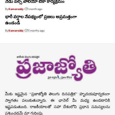
నేడు పల్స్ పోలియో టీకా కార్యక్రమం
By
Kamareddy
1 month ago
భారీ వర్షాల నేపథ్యంలో ప్రజలు అప్రమత్తంగా
ఉండండి
By
Kamareddy
11 months ago
మీకు ఇష్టమైన “ప్రజాజ్యోతి తెలుగు దినపత్రిక” హృదయపూర్వకంగా
స్వాగతం పలుకుతున్నారు. ఈ ఛానెల్ మీ మధ్య ఉండటానికి
ఇష్టపడుతుంది. రాజకీయాలతో సహా దేశంలోని ప్రధాన సమస్యలను
ప్రశ్నించడమే మా గుర్తింపు.