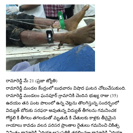
రామారెడ్డి మే 21 (ప్రజా జ్యోతి)
రామారెడ్డి మండల కేంద్రంలో బుధవారం విషాద ఘటన చోటుచేసుకుంది.
రామారెడ్డి మండలం ఘనపూర్ గ్రామానికి చెందిన భుఖ్య రాజు (35)
ఉదయం తన పంట పొలంలో ఉన్న చెట్లను తొలగిస్తున్న సందర్భంలో
విద్యుత్ బోరుకు సరఫరా అవుతున్న విద్యుత్ తీగలను గమనించక
గోడ్డలి కి తీగలు తగలడంతో మృతుడి కి చేతులకు కాళ్లకు తీవ్రమైన
గాయాలు కావడం వలన పరిసర ప్రాంతాల రైతులు గమనించి చికిత్స
నిమిత్తం కామారెడ్డి ఏరియా ఆసుపత్రికి తరలించగా కామారెడ్డి ఏరియా