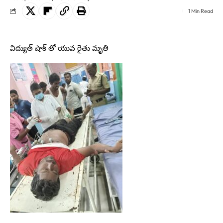
1 Min Read
విద్యుత్ షాక్ తో యువ రైతు మృతి