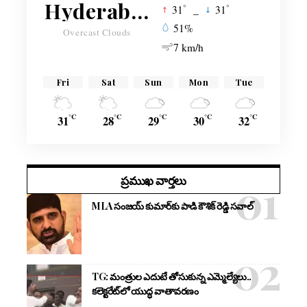
Hyderabad
°
°
31
_
31
51%
Overcast Clouds
7 km/h
Fri
Sat
Sun
Mon
Tue
°C
°C
°C
°C
°C
31
28
29
30
32
ప్రముఖ వార్తలు
MLA సంజయ్ కుమార్‌కు పాడి కౌశిక్ రెడ్డి సవాల్
TG: మంత్రుల ఎదుటే తోసుకున్న ఎమ్మెల్యేలు..
కలెక్టరేట్‌లో యుద్ధ వాతావరణం