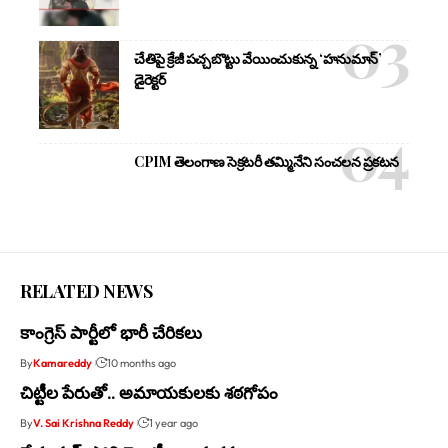
చేతిపై క్రేజీ పచ్చబొట్టు వేయించుకున్న ‘హనుమాన్’
డైరెక్టర్
CPIM తెలంగాణ సెక్రటరీ తమ్మినేని సంచలన ప్రకటన
RELATED NEWS
కాంగ్రెస్ పార్టీలో భారీ చేరికలు
By
Kamareddy
10 months ago
చిట్టీల పేరుతో.. అమాయకులకు శఠగోపం
By
V. Sai Krishna Reddy
1 year ago