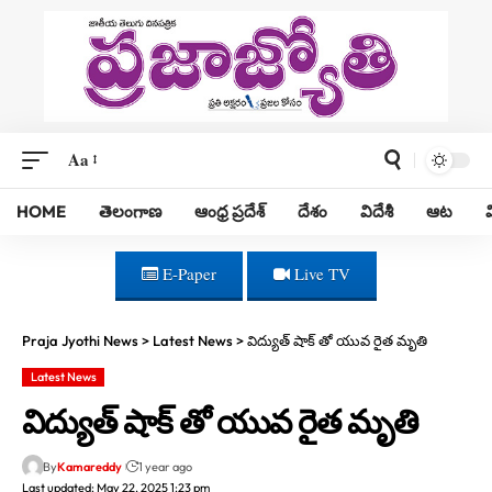
Aa
HOME
తెలంగాణ
ఆంధ్ర ప్రదేశ్
దేశం
విదేశీ
ఆట
E-Paper
Live TV
Praja Jyothi News
>
Latest News
>
విద్యుత్ షాక్ తో యువ రైత మృతి
Latest News
విద్యుత్ షాక్ తో యువ రైత మృతి
By
Kamareddy
1 year ago
Last updated: May 22, 2025 1:23 pm