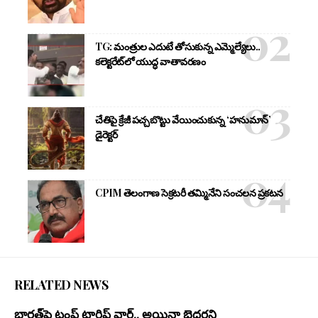
TG: మంత్రుల ఎదుటే తోసుకున్న ఎమ్మెల్యేలు..
కలెక్టరేట్‌లో యుద్ధ వాతావరణం
చేతిపై క్రేజీ పచ్చబొట్టు వేయించుకున్న ‘హనుమాన్’
డైరెక్టర్
CPIM తెలంగాణ సెక్రటరీ తమ్మినేని సంచలన ప్రకటన
RELATED NEWS
భార‌త్‌పై ట్రంప్ టారిఫ్ వార్‌.. అయినా బెదరని