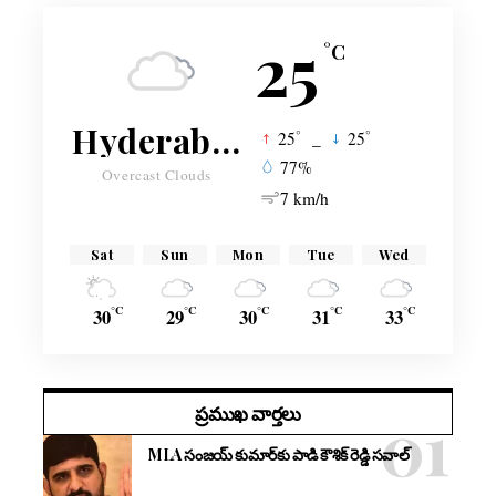
25
°C
Hyderabad
°
°
25
_
25
77%
Overcast Clouds
7 km/h
Sat
Sun
Mon
Tue
Wed
°C
°C
°C
°C
°C
30
29
30
31
33
ప్రముఖ వార్తలు
MLA సంజయ్ కుమార్‌కు పాడి కౌశిక్ రెడ్డి సవాల్