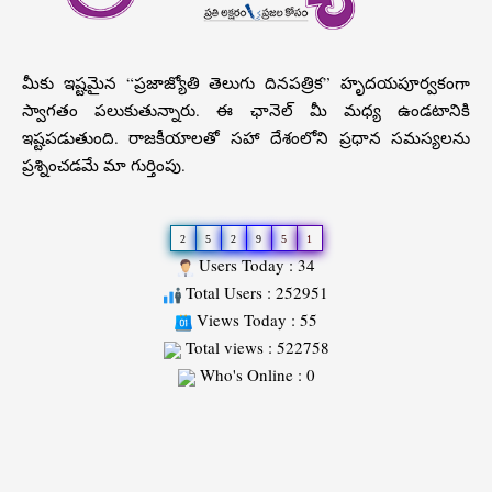
మీకు ఇష్టమైన “ప్రజాజ్యోతి తెలుగు దినపత్రిక” హృదయపూర్వకంగా
స్వాగతం పలుకుతున్నారు. ఈ ఛానెల్ మీ మధ్య ఉండటానికి
ఇష్టపడుతుంది. రాజకీయాలతో సహా దేశంలోని ప్రధాన సమస్యలను
ప్రశ్నించడమే మా గుర్తింపు.
2
5
2
9
5
1
Users Today : 34
Total Users : 252951
Views Today : 55
Total views : 522758
Who's Online : 0
Slot
Site