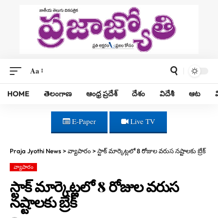
Aa
HOME
తెలంగాణ
ఆంధ్ర ప్రదేశ్
దేశం
విదేశీ
ఆట
E-Paper
Live TV
Praja Jyothi News
>
వ్యాపారం
>
స్టాక్ మార్కెట్లలో 8 రోజుల వరుస నష్టాలకు బ్రేక్
వ్యాపారం
స్టాక్ మార్కెట్లలో 8 రోజుల వరుస
నష్టాలకు బ్రేక్