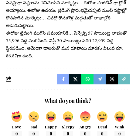
సెషన్లుగా నష్టాలను చవిచూసిన మార్కెట్లు… ఈరోజు పాజిటివ్ గా క్లోజ్
అయ్యాయి. ఈరోజు ఉదయం ట్రేడింగ్ ప్రారంభమైనప్పటి నుంచి నష్టాల్లో
కొనసాగిన మార్కెట్లు… చివర్లో కొనుగోళ్ల మద్దతుతో లాభాల్లోకి
అడుగుపెట్టాయి.
ఈరోజు ట్రేడింగ్ ముగిసే సమయానికి… సెన్సెక్స్ 57 పాయింట్ల లాభంతో
75,996 వద్ద ముగిసింది. నిఫ్టీ 30 పాయింట్లు పెరిగి 22,959 వద్ద
స్థిరపడింది. అమెరికా డాలరుతో మన రూపాయి మారకం విలువ రూ.
86.87గా ఉంది.
What do you think?
Love
Sad
Happy
Sleepy
Angry
Dead
Wink
0
0
0
0
0
0
0