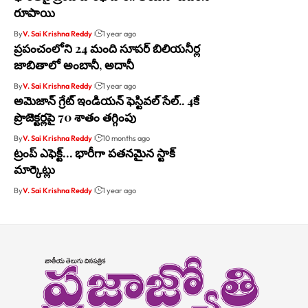
రూపాయి
By
V. Sai Krishna Reddy
1 year ago
ప్రపంచంలోని 24 మంది సూపర్ బిలియనీర్ల
జాబితాలో అంబానీ, అదానీ
By
V. Sai Krishna Reddy
1 year ago
అమెజాన్ గ్రేట్ ఇండియన్ ఫెస్టివల్ సేల్.. 4కే
ప్రొజెక్టర్లపై 70 శాతం తగ్గింపు
By
V. Sai Krishna Reddy
10 months ago
ట్రంప్ ఎఫెక్ట్… భారీగా పతనమైన స్టాక్
మార్కెట్లు
By
V. Sai Krishna Reddy
1 year ago