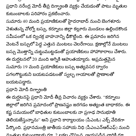
ప్రధాని నరేంద్ర మోదీ తీవ్ర దిగ్భ్రాంతి వ్యక్తం చేయడంతో పాటు మృతుల
కుటుంబాలకు పరిహారం ప్రకటించారు.
సుమారు 40 మంది ప్రయాణికులతో హైదరాబాద్ నుంచి బెంగళూరు
వెళుతున్న వోల్వో బస్సు, కర్నూలు జిల్లా కల్లూరు మండలం ఉల్లిందకొండ
సమీపంలో ఒక ద్విచక్ర వాహనాన్ని ఢీకొట్టింది. ఈ ప్రమాదం జరిగిన
వెంటనే బస్సులో పెద్ద ఎత్తున మంటలు చెలరేగాయి. క్షణాల్లోనే మంటలు
బస్సు మొత్తాన్ని చుట్టుముట్టడంతో ప్రయాణికులు హాహాకారాలు చేశారు.
ఈ దుర్ఘటనలో 20 మంది అగ్నికి ఆహుతయ్యారు. అప్రమత్తమైన
సుమారు 19 మంది ప్రయాణికులు బస్సు అత్యవసర ద్వారం
పగలగొట్టుకుని బయటపడటంతో స్వల్ప గాయాలతో ప్రాణాలతో
బయటపడ్డారు.
ప్రధాని మోదీ దిగ్భ్రాంతి
ఈ దుర్ఘటనపై ప్రధాని మోదీ తీవ్ర విచారం వ్యక్తం చేశారు. “కర్నూలు
జిల్లాలో జరిగిన ప్రమాదంలో ప్రాణనష్టం జరగడం అత్యంత బాధాకరం. ఈ
కష్ట సమయంలో బాధితుల కుటుంబాలకు నా ప్రగాఢ సానుభూతి
తెలియజేస్తున్నాను” అని ప్రధాని కార్యాలయం (పీఎంఓ) ఎక్స్ వేదికగా
పేర్కొంది. ప్రధానమంత్రి జాతీయ సహాయ నిధి (పీఎంఎన్ఆర్‌ఎఫ్) నుంచి
మృతుల కుటుంబాలకు రూ. 2 లక్షల చొప్పున, గాయపడిన వారికి రూ.