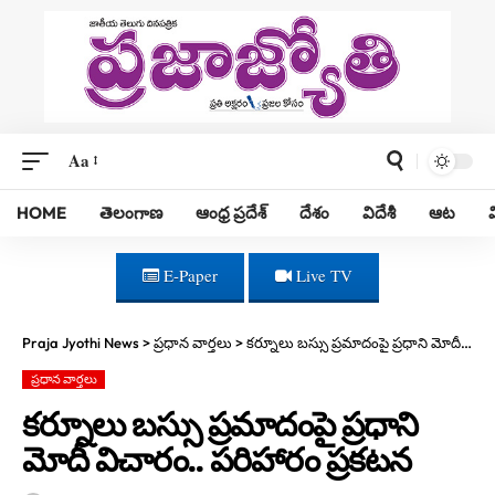
Aa
HOME
తెలంగాణ
ఆంధ్ర ప్రదేశ్
దేశం
విదేశీ
ఆట
E-Paper
Live TV
Praja Jyothi News
>
ప్రధాన వార్తలు
>
కర్నూలు బస్సు ప్రమాదంపై ప్రధాని మోదీ విచారం.. పరిహారం ప్రకటన
ప్రధాన వార్తలు
కర్నూలు బస్సు ప్రమాదంపై ప్రధాని
మోదీ విచారం.. పరిహారం ప్రకటన