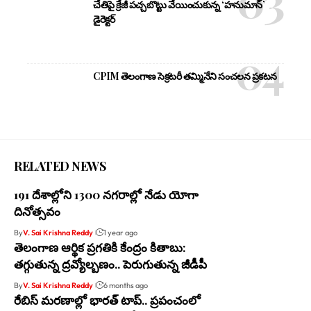
చేతిపై క్రేజీ పచ్చబొట్టు వేయించుకున్న ‘హనుమాన్’
డైరెక్టర్
CPIM తెలంగాణ సెక్రటరీ తమ్మినేని సంచలన ప్రకటన
RELATED NEWS
191 దేశాల్లోని 1300 నగరాల్లో నేడు యోగా
దినోత్సవం
By
V. Sai Krishna Reddy
1 year ago
తెలంగాణ ఆర్థిక ప్రగతికి కేంద్రం కితాబు:
తగ్గుతున్న ద్రవ్యోల్బణం.. పెరుగుతున్న జీడీపీ
By
V. Sai Krishna Reddy
6 months ago
రేబిస్‌ మరణాల్లో భారత్‌ టాప్‌.. ప్రపంచంలో