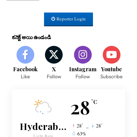
Reporter Login
కనెక్ట్ అయి ఉండండి
Facebook
X
Instagram
Youtube
Like
Follow
Follow
Subscribe
28
°C
Hyderabad
°
°
28
_
28
63%
Light Rain