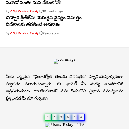
మూడో వంతు మన దేశంలోనే!
By
V. Sai Krishna Reddy
10 months ago
చిన్నారి శ్రీతేజ్‌ను మెరుగైన వైద్యం నిమిత్తం
విదేశాలకు తరలించే అవకాశం
By
V. Sai Krishna Reddy
2 years ago
మీకు ఇష్టమైన “ప్రజాజ్యోతి తెలుగు దినపత్రిక” హృదయపూర్వకంగా
స్వాగతం పలుకుతున్నారు. ఈ ఛానెల్ మీ మధ్య ఉండటానికి
ఇష్టపడుతుంది. రాజకీయాలతో సహా దేశంలోని ప్రధాన సమస్యలను
ప్రశ్నించడమే మా గుర్తింపు.
2
5
3
0
3
6
Users Today : 119