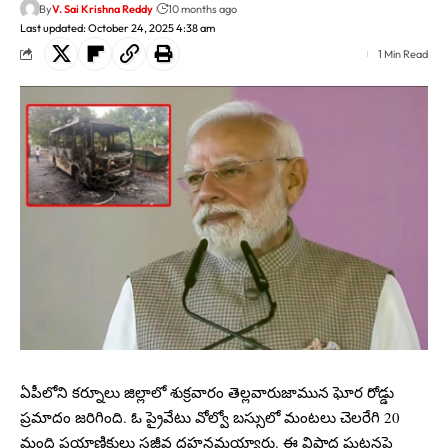
By
V. Sai Krishna Reddy
10 months ago
Last updated: October 24, 2025 4:38 am
1 Min Read
ఏపీలోని కర్నూలు జిల్లాలో శుక్రవారం తెల్లవారుజామున ఘోర రోడ్డు
ప్రమాదం జరిగింది. ఓ ప్రైవేటు వోల్వో బస్సులో మంటలు చెలరేగి 20
మంది ప్రయాణికులు సజీవ దహనమయ్యారు. ఈ విషాద ఘటనపై