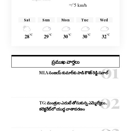
5 km/h
Sat
Sun
Mon
Tue
Wed
°C
°C
°C
°C
°C
28
29
30
30
32
ప్రముఖ వార్తలు
MLA సంజయ్ కుమార్‌కు పాడి కౌశిక్ రెడ్డి సవాల్
TG: మంత్రుల ఎదుటే తోసుకున్న ఎమ్మెల్యేలు..
కలెక్టరేట్‌లో యుద్ధ వాతావరణం