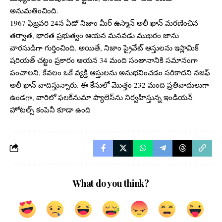
అనుమతించింది.
1967 ఫిబ్రవరి 24న ఏడో నిజాం మీర్ ఉస్మాన్ అలీ ఖాన్ మరణించిన
తర్వాత, భారత ప్రభుత్వం ఆయన మనవడు ముఖరం జాను
వారసుడిగా గుర్తించింది. అయితే, నిజాం ప్రైవేట్ ఆస్తులను ఇస్లామిక్
షరియత్ చట్టం ప్రకారం ఆయన 34 మంది సంతానానికి సమానంగా
పంచాలని, కేవలం ఒకే వ్యక్తి ఆస్తులను అనుభవించడం సరికాదని నజఫ్
అలీ ఖాన్ వాదిస్తున్నారు. ఈ కేసులో మొత్తం 232 మంది ప్రతివాదులుగా
ఉండగా, వారిలో ఫలక్‌నుమా ప్యాలెస్‌ను నిర్వహిస్తున్న ఇండియన్
హోటల్స్ కంపెనీ కూడా ఉంది
What do you think?