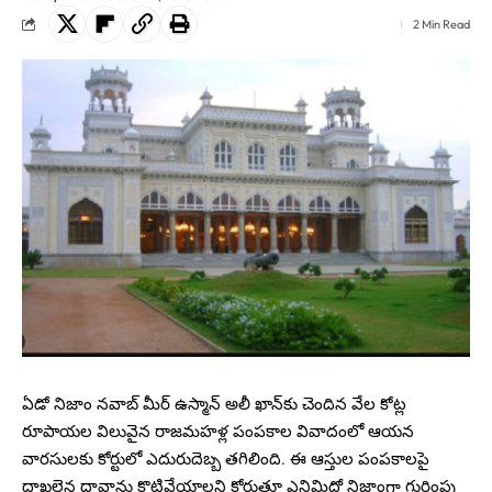
2 Min Read
ఏడో నిజాం నవాబ్ మీర్ ఉస్మాన్ అలీ ఖాన్‌కు చెందిన వేల కోట్ల
రూపాయల విలువైన రాజమహళ్ల పంపకాల వివాదంలో ఆయన
వారసులకు కోర్టులో ఎదురుదెబ్బ తగిలింది. ఈ ఆస్తుల పంపకాలపై
దాఖలైన దావాను కొట్టివేయాలని కోరుతూ ఎనిమిదో నిజాంగా గుర్తింపు