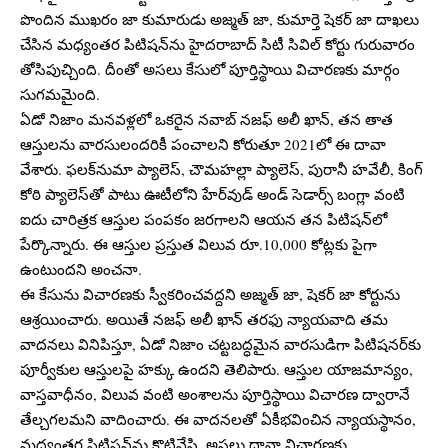
పొందిన ముఖరం జా కుమారుడు అజ్మత్ జా, కుమార్తె షెకర్ జా దాఖలు
చేసిన మధ్యంతర పిటిషన్‌ను హైదరాబాద్ సిటీ సివిల్ కోర్టు గురువారం
తోసిపుచ్చింది. దీంతో అసలు కేసులో పూర్తిస్థాయి విచారణకు మార్గం
సుగమమైంది.
ఏడో నిజాం మనవళ్లలో ఒకరైన నవాబ్ నజఫ్ అలీ ఖాన్, తన తాత
ఆస్తులను వారసులందరికీ పంచాలని కోరుతూ 2021లో ఈ దావా
వేశారు. ఫలక్‌నుమా ప్యాలెస్, చౌమహల్లా ప్యాలెస్, పురానీ హవేలీ, కింగ్
కోఠి ప్యాలెస్‌తో పాటు ఊటీలోని హేర్‌వుడ్ అండ్ సెడార్స్ బంగ్లా వంటి
ఐదు చారిత్రక ఆస్తుల పంపకం జరగాలని ఆయన తన పిటిషన్‌లో
పేర్కొన్నారు. ఈ ఆస్తుల ప్రస్తుత విలువ రూ.10,000 కోట్లకు పైగా
ఉంటుందని అంచనా.
ఈ కేసును విచారణకు స్వీకరించవద్దని అజ్మత్ జా, షెకర్ జా కోర్టును
ఆశ్రయించారు. అయితే నజఫ్ అలీ ఖాన్ తరఫు న్యాయవాది తమ
వాదనలు వినిపిస్తూ, ఏడో నిజాం చట్టబద్ధమైన వారసుడిగా పిటిషనర్‌కు
పూర్వీకుల ఆస్తులపై హక్కు ఉందని తెలిపారు. ఆస్తుల యాజమాన్యం,
వాస్తవాధీనం, విలువ వంటి అంశాలను పూర్తిస్థాయి విచారణ ద్వారానే
తేల్చగలమని వాదించారు. ఈ వాదనలతో ఏకీభవించిన న్యాయస్థానం,
మధ్యంతర పిటిషన్‌ను కొట్టివేసి, అసలు దావా విచారణకు