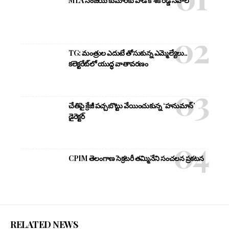
MLA సంజయ్ కుమార్‌కు పాడి కౌశిక్ రెడ్డి సవాల్
TG: మంత్రుల ఎదుటే తోసుకున్న ఎమ్మెల్యేలు..
కలెక్టరేట్‌లో యుద్ధ వాతావరణం
చేతిపై క్రేజీ పచ్చబొట్టు వేయించుకున్న ‘హనుమాన్’
డైరెక్టర్
CPIM తెలంగాణ సెక్రటరీ తమ్మినేని సంచలన ప్రకటన
RELATED NEWS