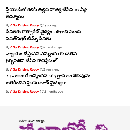
ప్రియుడితో కలిసి తల్లిని హత్య చేసిన 16 ఏళ్ల
అమ్మాయి
By
V. Sai Krishna Reddy
1 year ago
పేదలకు కార్పొరేట్ వైద్యం.. ఉగాది నుంచి
సనత్‌నగర్ టిమ్స్ సేవలు
By
V. Sai Krishna Reddy
6 months ago
న్యాయం చేస్తానని నమ్మించి యువతిని
గర్భవతిని చేసిన కానిస్టేబుల్
By
V. Sai Krishna Reddy
2 years ago
23 వారాలకే జన్మించిన 565 గ్రాముల శిశువును
బతికించిన హైదరాబాద్ వైద్యులు
By
V. Sai Krishna Reddy
12 months ago