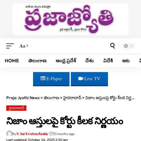
Aa
HOME
తెలంగాణ
ఆంధ్ర ప్రదేశ్
దేశం
విదేశీ
ఆట
E-Paper
Live TV
Praja Jyothi News
>
తెలంగాణ
>
హైదరాబాద్
>
నిజాం ఆస్తులపై కోర్టు కీలక నిర్ణయం
హైదరాబాద్
నిజాం ఆస్తులపై కోర్టు కీలక నిర్ణయం
By
V. Sai Krishna Reddy
10 months ago
Last updated: October 24, 2025 2:50 am