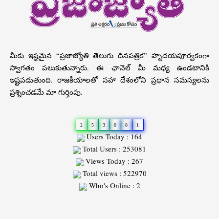
మీకు ఇష్టమైన “ప్రజాజ్యోతి తెలుగు దినపత్రిక” హృదయపూర్వకంగా
స్వాగతం పలుకుతున్నారు. ఈ ఛానెల్ మీ మధ్య ఉండటానికి
ఇష్టపడుతుంది. రాజకీయాలతో సహా దేశంలోని ప్రధాన సమస్యలను
ప్రశ్నించడమే మా గుర్తింపు.
2
5
3
0
8
1
Users Today : 164
Total Users : 253081
Views Today : 267
Total views : 522970
Who's Online : 2
Slot
Site