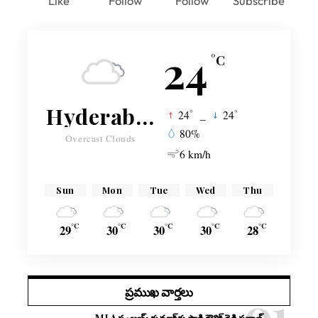
Like
Follow
Follow
Subscribe
24
°C
Hyderabad
°
°
24
_
24
80%
Overcast Clouds
6 km/h
Sun
Mon
Tue
Wed
Thu
°C
°C
°C
°C
°C
29
30
30
30
28
ప్రముఖ వార్తలు