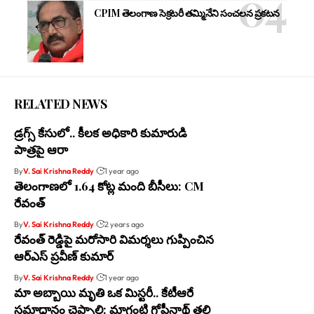
CPIM తెలంగాణ సెక్రటరీ తమ్మినేని సంచలన ప్రకటన
RELATED NEWS
డ్రగ్స్ కేసులో.. కీలక అధికారి కుమారుడి
పాత్రపై ఆరా
By
V. Sai Krishna Reddy
1 year ago
తెలంగాణలో 1.64 కోట్ల మంది బీసీలు: CM
రేవంత్
By
V. Sai Krishna Reddy
2 years ago
రేవంత్ రెడ్డిపై మరోసారి విమర్శలు గుప్పించిన
ఆర్ఎస్ ప్రవీణ్ కుమార్
By
V. Sai Krishna Reddy
1 year ago
మా అబ్బాయి మృతి ఒక మిస్టరీ.. కేటీఆరే
సమాధానం చెప్పాలి: మాగంటి గోపీనాథ్ తల్లి