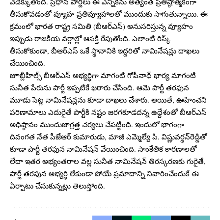
వేడెక్కుతోంది. ప్రధాన పార్టీలు ఈ ఎన్నికను అత్యంత ప్రతిష్ఠాత్మకంగా
తీసుకోవడంతో వ్యూహ ప్రతివ్యూహాలతో ముందుకు సాగుతున్నాయి. ఈ
క్రమంలో భారత రాష్ట్ర సమితి (బీఆర్ఎస్) అనుసరిస్తున్న వ్యూహం
ఇప్పుడు రాజకీయ వర్గాల్లో ఆసక్తి రేపుతోంది. ఎలాంటి రిస్క్
తీసుకోకుండా, బీఆర్ఎస్ ఒకే స్థానానికి ఇద్దరితో నామినేషన్లు దాఖలు
చేయించింది.
జూబ్లీహిల్స్ బీఆర్ఎస్ అభ్యర్థిగా మాగంటి గోపీనాథ్ భార్య మాగంటి
సునీత పేరును పార్టీ ఇప్పటికే ఖరారు చేసింది. ఆమె పార్టీ తరఫున
మూడు సెట్ల నామినేషన్లను కూడా దాఖలు చేశారు. అయితే, ఊహించని
పరిణామాలు ఎదురైతే పార్టీకి నష్టం జరగకూడదన్న ఉద్దేశంతో బీఆర్ఎస్
అధిష్ఠానం ముందుజాగ్రత్త చర్యలు చేపట్టింది. ఇందులో భాగంగా
దివంగత నేత పీజేఆర్ కుమారుడు, మాజీ ఎమ్మెల్యే పి. విష్ణువర్ధన్‌రెడ్డితో
కూడా పార్టీ తరఫున నామినేషన్ వేయించింది. సాంకేతిక కారణాలతో
లేదా ఇతర అభ్యంతరాల వల్ల సునీత నామినేషన్ తిరస్కరణకు గురైతే,
పార్టీ తరఫున అభ్యర్థి లేకుండా పోయే ప్రమాదాన్ని నివారించేందుకే ఈ
ఏర్పాటు చేసుకున్నట్లు తెలుస్తోంది.