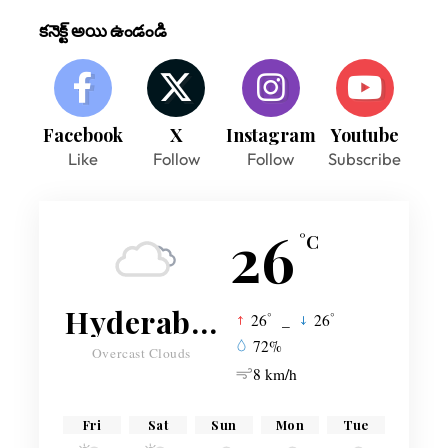
కనెక్ట్ అయి ఉండండి
Facebook
X
Instagram
Youtube
Like
Follow
Follow
Subscribe
26
°C
Hyderabad
°
°
26
_
26
72%
Overcast Clouds
8 km/h
Fri
Sat
Sun
Mon
Tue