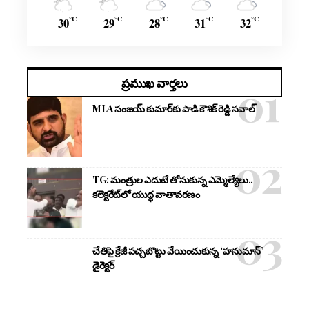
°C
°C
°C
°C
°C
30
29
28
31
32
ప్రముఖ వార్తలు
MLA సంజయ్ కుమార్‌కు పాడి కౌశిక్ రెడ్డి సవాల్
TG: మంత్రుల ఎదుటే తోసుకున్న ఎమ్మెల్యేలు..
కలెక్టరేట్‌లో యుద్ధ వాతావరణం
చేతిపై క్రేజీ పచ్చబొట్టు వేయించుకున్న ‘హనుమాన్’
డైరెక్టర్