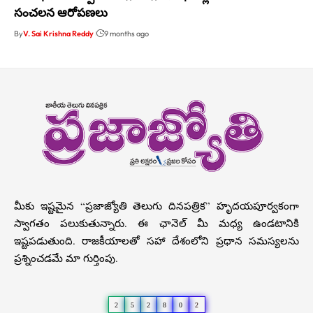
సంచలన ఆరోపణలు
By
V. Sai Krishna Reddy
9 months ago
మీకు ఇష్టమైన “ప్రజాజ్యోతి తెలుగు దినపత్రిక” హృదయపూర్వకంగా
స్వాగతం పలుకుతున్నారు. ఈ ఛానెల్ మీ మధ్య ఉండటానికి
ఇష్టపడుతుంది. రాజకీయాలతో సహా దేశంలోని ప్రధాన సమస్యలను
ప్రశ్నించడమే మా గుర్తింపు.
2
5
2
8
0
2