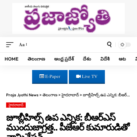
Aa
HOME
తెలంగాణ
ఆంధ్ర ప్రదేశ్
దేశం
విదేశీ
ఆట
E-Paper
Live TV
Praja Jyothi News
>
తెలంగాణ
>
హైదరాబాద్
>
జూబ్లీహిల్స్ ఉప ఎన్నిక: బీఆర్ఎస్ ముందుజాగ్రత్త.. పీజేఆర్ కుమారుడితో నామినేషన్
హైదరాబాద్
జూబ్లీహిల్స్ ఉప ఎన్నిక: బీఆర్ఎస్
ముందుజాగ్రత్త.. పీజేఆర్ కుమారుడితో
నామినేషన్