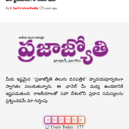
By
V. Sai Krishna Reddy
1 year ago
మీకు ఇష్టమైన “ప్రజాజ్యోతి తెలుగు దినపత్రిక” హృదయపూర్వకంగా
స్వాగతం పలుకుతున్నారు. ఈ ఛానెల్ మీ మధ్య ఉండటానికి
ఇష్టపడుతుంది. రాజకీయాలతో సహా దేశంలోని ప్రధాన సమస్యలను
ప్రశ్నించడమే మా గుర్తింపు.
2
5
2
7
5
6
Users Today : 177