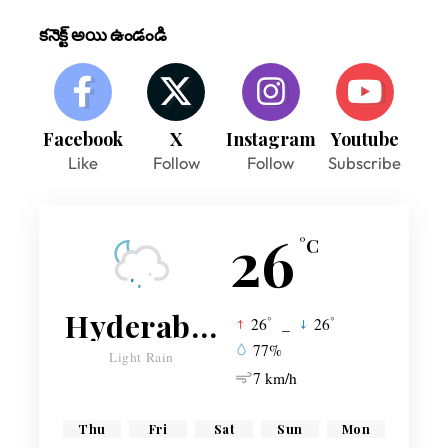
కనెక్ట్ అయి ఉండండి
Facebook
X
Instagram
Youtube
Like
Follow
Follow
Subscribe
26
°C
Hyderabad
°
°
26
_
26
77%
Light Rain
7 km/h
Thu
Fri
Sat
Sun
Mon