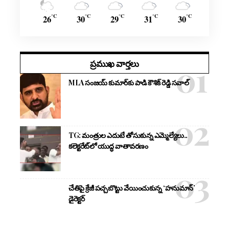
°C
°C
°C
°C
°C
26
30
29
31
30
ప్రముఖ వార్తలు
MLA సంజయ్ కుమార్‌కు పాడి కౌశిక్ రెడ్డి సవాల్
TG: మంత్రుల ఎదుటే తోసుకున్న ఎమ్మెల్యేలు..
కలెక్టరేట్‌లో యుద్ధ వాతావరణం
చేతిపై క్రేజీ పచ్చబొట్టు వేయించుకున్న ‘హనుమాన్’
డైరెక్టర్