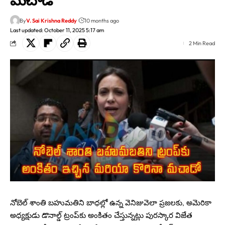
By
V. Sai Krishna Reddy
10 months ago
Last updated: October 11, 2025 5:17 am
2 Min Read
నోబెల్ శాంతి బహుమతిని బాధల్లో ఉన్న వెనిజువెలా ప్రజలకు, అమెరికా
అధ్యక్షుడు డొనాల్డ్ ట్రంప్‌కు అంకితం చేస్తున్నట్లు పురస్కార విజేత