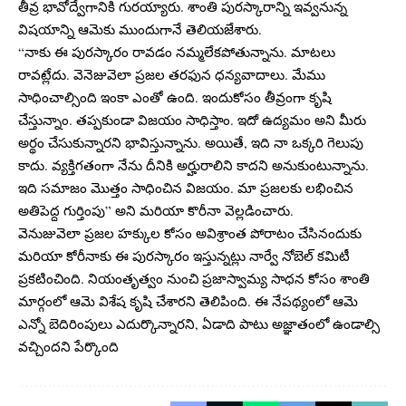
తీవ్ర భావోద్వేగానికి గురయ్యారు. శాంతి పురస్కారాన్ని ఇవ్వనున్న
విషయాన్ని ఆమెకు ముందుగానే తెలియజేశారు.
“నాకు ఈ పురస్కారం రావడం నమ్మలేకపోతున్నాను. మాటలు
రావట్లేదు. వెనెజువెలా ప్రజల తరఫున ధన్యవాదాలు. మేము
సాధించాల్సింది ఇంకా ఎంతో ఉంది. ఇందుకోసం తీవ్రంగా కృషి
చేస్తున్నాం. తప్పకుండా విజయం సాధిస్తాం. ఇదో ఉద్యమం అని మీరు
అర్థం చేసుకున్నారని భావిస్తున్నాను. అయితే, ఇది నా ఒక్కరి గెలుపు
కాదు. వ్యక్తిగతంగా నేను దీనికి అర్హురాలిని కాదని అనుకుంటున్నాను.
ఇది సమాజం మొత్తం సాధించిన విజయం. మా ప్రజలకు లభించిన
అతిపెద్ద గుర్తింపు” అని మరియా కొరీనా వెల్లడించారు.
వెనుజువెలా ప్రజల హక్కుల కోసం అవిశ్రాంత పోరాటం చేసినందుకు
మరియా కోరీనాకు ఈ పురస్కారం ఇస్తున్నట్లు నార్వే నోబెల్ కమిటీ
ప్రకటించింది. నియంతృత్వం నుంచి ప్రజాస్వామ్య సాధన కోసం శాంతి
మార్గంలో ఆమె విశేష కృషి చేశారని తెలిపింది. ఈ నేపథ్యంలో ఆమె
ఎన్నో బెదిరింపులు ఎదుర్కొన్నారని, ఏడాది పాటు అజ్ఞాతంలో ఉండాల్సి
వచ్చిందని పేర్కొంది