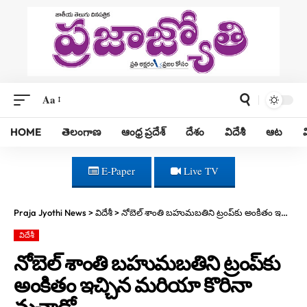
Aa
HOME
తెలంగాణ
ఆంధ్ర ప్రదేశ్
దేశం
విదేశీ
ఆట
E-Paper
Live TV
Praja Jyothi News
>
విదేశీ
>
నోబెల్ శాంతి బహుమబతిని ట్రంప్‌కు అంకితం ఇచ్చిన మరియా కొరినా మచాడో
విదేశీ
నోబెల్ శాంతి బహుమబతిని ట్రంప్‌కు
అంకితం ఇచ్చిన మరియా కొరినా
మచాడో