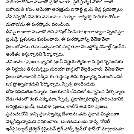
మరియా కొరీనా మచాడో ప్రకటించారు. ప్రతిష్ఠాత్మక నోబెల్ శాంతి
బహుమతి కోసం అమెరికా అధ్యక్షుడు డొనాల్డ్ ట్రంప్ తీవ్ర ప్రయత్నాలు
చేసినప్పటికీ చివరకు వెనెజువెలా హక్కుల కార్యకర్త మరియా కొరీనా
మచాడోను ఈ పురస్కారం వరించింది.
దీనిపై తాజాగా మచాడో తన సోషల్ మీడియా ఖాతా ద్వారా స్పందిస్తూ
ట్రంప్‌పై ప్రశంసలు కురిపించారు. ఈ పురస్కారాన్ని వెనెజువెలా
ప్రజలతోపాటు తమ ఉద్యమానికి మద్దతుగా నిలుస్తోన్న డొనాల్డ్ ట్రంప్‌కు
అంకితం ఇస్తున్నానని పేర్కొన్నారు.
వెనిజువెలా ప్రజల లక్ష్యానికి ట్రంప్ నిర్ణయాత్మకంగా మద్దతిచ్చినందుకు
ఈ నిర్ణయం తీసుకున్నట్లు మరియా పోస్టులో వెల్లడించారు. వెనిజువెలా
ప్రజల పోరాటానికి దక్కిన ఈ గుర్తింపు తమ కర్తవ్యాన్ని ముగించడానికి
ఒక ప్రోత్సాహకమని పేర్కొన్నారు. స్వేచ్ఛ పొందేందుకు
దోహదపడుతుందన్నారు. విజయానికి చేరువలో ఉన్నామని పేర్కొన్నారు.
నేడు గతంలో కంటే ఎక్కువగా, స్వేచ్ఛ, ప్రజాస్వామ్యాన్ని సాధించడానికి
అధ్యక్షుడు ట్రంప్, అమెరికా ప్రజలు, లాటిన్ అమెరికా ప్రజలు,
ప్రపంచంలోని అన్ని ప్రజాస్వామ్య దేశాలను తమ ప్రధాన మిత్రులుగా
విశ్వసిస్తున్నామని వివరించారు. అంతకుముందు నార్వే నోబెల్
ఇన్‌స్టిట్యూట్ డైరెక్టర్ క్రిస్టియన్ బ్రెగ్ హార్ప్ క్వెన్‌తో ఫోన్‌లో మాట్లాడుతూ