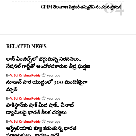
CPIM తెలంగాణ సెక్రటరీ తమ్మినేని సంచలన ప్రకటన
RELATED NEWS
లాస్ ఏంజిల్స్‌లో భగ్గుమన్న నిరసనలు..
నేషనల్ గార్డ్‌తో ఆందోళనకారుల తీవ్ర ఘర్షణ
By
V. Sai Krishna Reddy
1 year ago
సూడాన్ పౌర యుద్ధంలో 300 మందికిపైగా
మృతి
By
V. Sai Krishna Reddy
1 year ago
పాకిస్థాన్‌కు షాక్ మీద షాక్.. చీనాబ్
డ్యామ్‌లపై భారత్ కీలక చర్యలు
By
V. Sai Krishna Reddy
1 year ago
ఆస్ట్రేలియాకు క్యూ కడుతున్న భారత
పర్యాటకులు.. కారణం ఇదే!