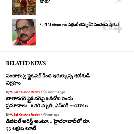
CPIM తెలంగాణ సెక్రటరీ తమ్మినేని సంచలన ప్రకటన
RELATED NEWS
పంజాగుట్ట ఫ్లైఓవర్ కింద ఇరుక్కున్న గణేశుడి
విగ్రహం
By
V. Sai Krishna Reddy
12 months ago
బాలానగర్ ఫ్లైఓవర్‌పై ఒకేచోట రెండు
ప్రమాదాలు.. ఒకరి మృతి, ఎస్ఐకి గాయాలు
By
V. Sai Krishna Reddy
1 year ago
డిజిటల్ అరెస్ట్ అంటూ… హైదరాబాద్‌లో రూ.
53 లక్షలు లూటీ