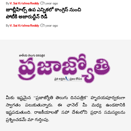
By
V. Sai Krishna Reddy
1 year ago
జూబ్లీహిల్స్ ఉప ఎన్నికలో కాంగ్రెస్ నుంచి
పోటీకి అజారుద్దీన్ రెడీ
By
V. Sai Krishna Reddy
1 year ago
మీకు ఇష్టమైన “ప్రజాజ్యోతి తెలుగు దినపత్రిక” హృదయపూర్వకంగా
స్వాగతం పలుకుతున్నారు. ఈ ఛానెల్ మీ మధ్య ఉండటానికి
ఇష్టపడుతుంది. రాజకీయాలతో సహా దేశంలోని ప్రధాన సమస్యలను
ప్రశ్నించడమే మా గుర్తింపు.