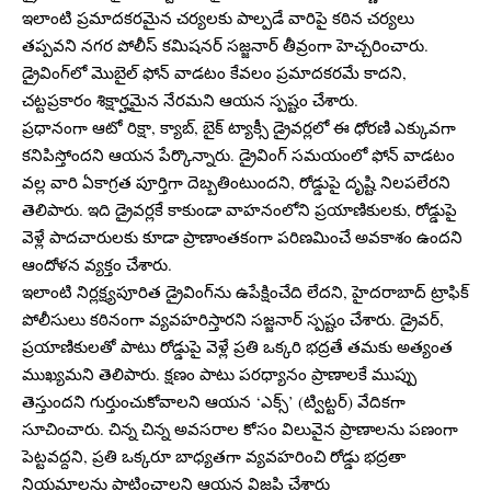
ఇలాంటి ప్రమాదకరమైన చర్యలకు పాల్పడే వారిపై కఠిన చర్యలు
తప్పవని నగర పోలీస్ కమిషనర్ సజ్జనార్ తీవ్రంగా హెచ్చరించారు.
డ్రైవింగ్‌లో మొబైల్ ఫోన్ వాడటం కేవలం ప్రమాదకరమే కాదని,
చట్టప్రకారం శిక్షార్హమైన నేరమని ఆయన స్పష్టం చేశారు.
ప్రధానంగా ఆటో రిక్షా, క్యాబ్, బైక్ ట్యాక్సీ డ్రైవర్లలో ఈ ధోరణి ఎక్కువగా
కనిపిస్తోందని ఆయన పేర్కొన్నారు. డ్రైవింగ్ సమయంలో ఫోన్ వాడటం
వల్ల వారి ఏకాగ్రత పూర్తిగా దెబ్బతింటుందని, రోడ్డుపై దృష్టి నిలపలేరని
తెలిపారు. ఇది డ్రైవర్లకే కాకుండా వాహనంలోని ప్రయాణికులకు, రోడ్డుపై
వెళ్లే పాదచారులకు కూడా ప్రాణాంతకంగా పరిణమించే అవకాశం ఉందని
ఆందోళన వ్యక్తం చేశారు.
ఇలాంటి నిర్లక్ష్యపూరిత డ్రైవింగ్‌ను ఉపేక్షించేది లేదని, హైదరాబాద్ ట్రాఫిక్
పోలీసులు కఠినంగా వ్యవహరిస్తారని సజ్జనార్ స్పష్టం చేశారు. డ్రైవర్,
ప్రయాణికులతో పాటు రోడ్డుపై వెళ్లే ప్రతి ఒక్కరి భద్రతే తమకు అత్యంత
ముఖ్యమని తెలిపారు. క్షణం పాటు పరధ్యానం ప్రాణాలకే ముప్పు
తెస్తుందని గుర్తుంచుకోవాలని ఆయన ‘ఎక్స్’ (ట్విట్టర్‌) వేదికగా
సూచించారు. చిన్న చిన్న అవసరాల కోసం విలువైన ప్రాణాలను పణంగా
పెట్టవద్దని, ప్రతి ఒక్కరూ బాధ్యతగా వ్యవహరించి రోడ్డు భద్రతా
నియమాలను పాటించాలని ఆయన విజ్ఞప్తి చేశారు