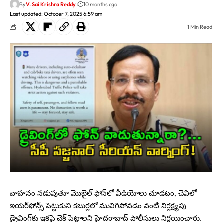
By
V. Sai Krishna Reddy
10 months ago
Last updated: October 7, 2025 6:59 am
1 Min Read
వాహనం నడుపుతూ మొబైల్ ఫోన్‌లో వీడియోలు చూడటం, చెవిలో
ఇయర్‌ఫోన్స్ పెట్టుకుని కబుర్లలో మునిగిపోవడం వంటి నిర్లక్ష్యపు
డ్రైవింగ్‌కు ఇకపై చెక్ పెట్టాలని హైదరాబాద్ పోలీసులు నిర్ణయించారు.