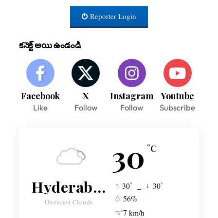
Reporter Login
కనెక్ట్ అయి ఉండండి
Facebook
X
Instagram
Youtube
Like
Follow
Follow
Subscribe
30
°C
Hyderabad
°
°
30
_
30
56%
Overcast Clouds
7 km/h