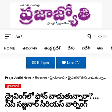
Aa
HOME
తెలంగాణ
ఆంధ్ర ప్రదేశ్
దేశం
విదేశీ
ఆట
E-Paper
Live TV
Praja Jyothi News
>
తెలంగాణ
>
హైదరాబాద్
>
డ్రైవింగ్‌లో ఫోన్ వాడుతున్నారా?… సీపీ సజ్జనార్ సీరియస్ వార్నింగ్
హైదరాబాద్
డ్రైవింగ్‌లో ఫోన్ వాడుతున్నారా?…
సీపీ సజ్జనార్ సీరియస్ వార్నింగ్