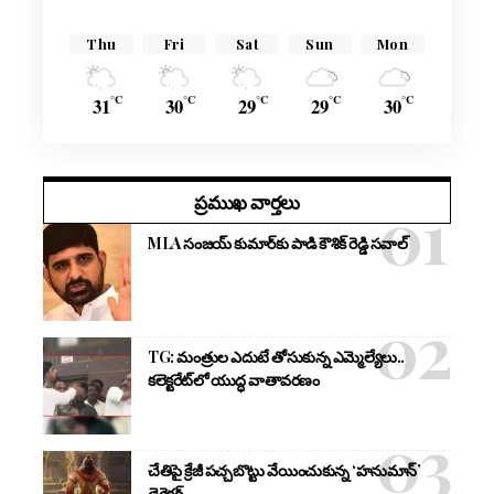
Thu
Fri
Sat
Sun
Mon
°C
°C
°C
°C
°C
31
30
29
29
30
ప్రముఖ వార్తలు
MLA సంజయ్ కుమార్‌కు పాడి కౌశిక్ రెడ్డి సవాల్
TG: మంత్రుల ఎదుటే తోసుకున్న ఎమ్మెల్యేలు..
కలెక్టరేట్‌లో యుద్ధ వాతావరణం
చేతిపై క్రేజీ పచ్చబొట్టు వేయించుకున్న ‘హనుమాన్’
డైరెక్టర్