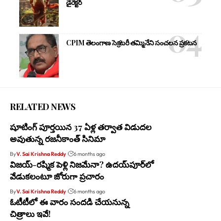
డైరెక్టర్
CPIM తెలంగాణ సెక్రటరీ తమ్మినేని సంచలన ప్రకటన
RELATED NEWS
షూటింగ్ పూర్తయిన 37 ఏళ్ల తర్వాత విడుదల
అవుతున్న రజనీకాంత్ సినిమా
By
V. Sai Krishna Reddy
6 months ago
విజయ్-రష్మిక పెళ్లి నిజమేనా? ఉదయ్‌పూర్‌లో
వేడుకలంటూ జోరుగా ప్రచారం
By
V. Sai Krishna Reddy
6 months ago
ఓటీటీలో ఈ వారం సందడి చేయనున్న
చిత్రాలు ఇవే!