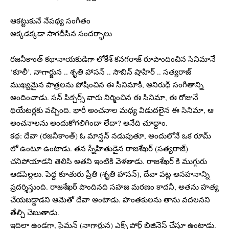
ఆకట్టుకునే నేపథ్య సంగీతం
అక్కడక్కడా సాగదీసిన సందర్భాలు
రజనీకాంత్ కథానాయకుడిగా లోకేశ్ కనగరాజ్ రూపొందించిన సినిమానే
‘కూలీ’. నాగార్జున .. శృతి హాసన్ .. సౌబిన్ షాహిర్ .. సత్యరాజ్
ముఖ్యమైన పాత్రలను పోషించిన ఈ సినిమాకి, అనిరుధ్ సంగీతాన్ని
అందించాడు. సన్ పిక్చర్స్ వారు నిర్మించిన ఈ సినిమా, ఈ రోజునే
థియేటర్లకు వచ్చింది. భారీ అంచనాల మధ్య విడుదలైన ఈ సినిమా, ఆ
అంచనాలను అందుకోగలిగిందా లేదా? అనేది చూద్దాం.
కథ: దేవా (రజనీకాంత్) ఓ మాన్షన్ నడుపుతూ, అందులోనే ఒక రూమ్
లో ఉంటూ ఉంటాడు. తన స్నేహితుడైన రాజశేఖర్ (సత్యరాజ్)
చనిపోయాడని తెలిసి అతని ఇంటికి వెళతాడు. రాజశేఖర్ కి ముగ్గురు
ఆడపిల్లలు. పెద్ద కూతురు ప్రీతి (శృతి హాసన్), దేవా పట్ల అసహనాన్ని
ప్రదర్శిస్తుంది. రాజశేఖర్ పొందినది సహజ మరణం కాదనీ, అతను హత్య
చేయబడ్డాడని ఆమెతో దేవా అంటాడు. హంతకులను తాను వదలనని
తేల్చి చెబుతాడు.
ఇదిలా ఉండగా, సైమన్ (నాగార్జున) ఎక్స్ పోర్ట్ బిజినెస్ చేస్తూ ఉంటాడు.