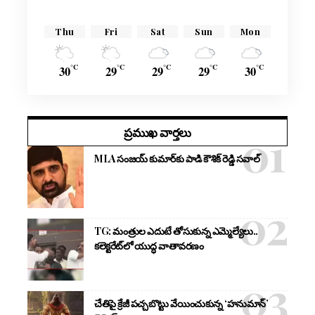
Thu
Fri
Sat
Sun
Mon
°C
°C
°C
°C
°C
30
29
29
29
30
ప్రముఖ వార్తలు
MLA సంజయ్ కుమార్‌కు పాడి కౌశిక్ రెడ్డి సవాల్
TG: మంత్రుల ఎదుటే తోసుకున్న ఎమ్మెల్యేలు..
కలెక్టరేట్‌లో యుద్ధ వాతావరణం
చేతిపై క్రేజీ పచ్చబొట్టు వేయించుకున్న ‘హనుమాన్’