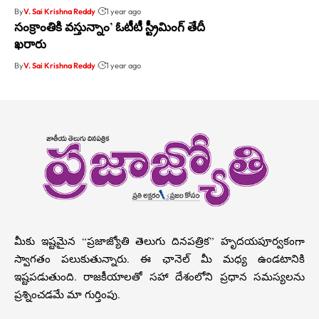
By
V. Sai Krishna Reddy
1 year ago
సంక్రాంతికి వస్తున్నాం’ ఓటీటీ స్ట్రీమింగ్ తేదీ
ఖరారు
By
V. Sai Krishna Reddy
1 year ago
మీకు ఇష్టమైన “ప్రజాజ్యోతి తెలుగు దినపత్రిక” హృదయపూర్వకంగా
స్వాగతం పలుకుతున్నారు. ఈ ఛానెల్ మీ మధ్య ఉండటానికి
ఇష్టపడుతుంది. రాజకీయాలతో సహా దేశంలోని ప్రధాన సమస్యలను
ప్రశ్నించడమే మా గుర్తింపు.