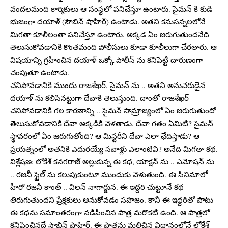
వందలమంది కార్మికులు ఆ సంస్థలో పనిచేస్తూ ఉంటారు. సైమన్ కి కుడి
భుజంగా దయాళ్ (సౌబిన్ షాహిర్) ఉంటాడు. అతని కనుసన్నలలోనే
మిగతా కూలీలంతా పనిచేస్తూ ఉంటారు. అక్కడ ఏం జరుగుతుందనేది
తెలుసుకోవడానికి కొంతమంది పోలీసులు కూడా కూలీలుగా చేరతారు. ఆ
విషయాన్ని గ్రహించిన దయాళ్ ఒక్కో పోలీస్ ను కనిపెట్టి దారుణంగా
చంపుతూ ఉంటాడు.
చనిపోవడానికి ముందు రాజశేఖర్, సైమన్ ను .. అతని అనుచరుడైన
దయాళ్ ను కలిసినట్టుగా దేవాకి తెలుస్తుంది. దాంతో రాజశేఖర్
చనిపోవడానికి గల కారణాన్ని .. సైమన్ సామ్రాజ్యంలో ఏం జరుగుతుందో
తెలుసుకోవడానికి దేవా అక్కడికి వెళతాడు. దేవా గతం ఏమిటి? సైమన్
స్థావరంలో ఏం జరుగుతోంది? ఆ మిస్టరీని దేవా ఎలా ఛేదిస్తాడు? ఆ
ప్రయత్నంలో అతనికి ఎదురయ్యే సవాళ్లు ఎలాంటివి? అనేది మిగతా కథ.
విశ్లేషణ: లోకేశ్ కనగరాజ్ అల్లుకున్న ఈ కథ, యాక్షన్ ను .. ఎమోషన్ ను
.. రజనీ స్టైల్ ను కలుపుకుంటూ ముందుకు వెళుతుంది. ఈ సినిమాలో
హీరో రజనీ కాంత్ .. విలన్ నాగార్జున. ఈ ఇద్దరి చుట్టూనే కథ
తిరుగుతుందని ప్రేక్షకులు అనుకోవడం సహజం. కానీ ఈ ఇద్దరితో పాటు
ఈ కథను సమాంతరంగా నడిపించిన పాత్ర మరొకటి ఉంది. ఆ పాత్రలో
కనిపించినదే సౌబిన్ షాహిర్. ఈ పాత్రను మలిచిన విధానంలోనే లోకేశ్