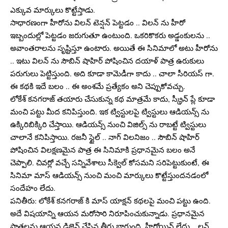
ఎక్కువ మార్కులు కొట్టేస్తాడు.
సాధారణంగా హీరోను విలన్ టెన్షన్ పెట్టడం .. విలన్ ను హీరో
ఇబ్బందుల్లో పెట్టడం జరుగుతూ ఉంటుంది. ఒకరికొకరు అడ్డంకులను ..
అవాంతరాలను సృష్టిస్తూ ఉంటారు. అయితే ఈ సినిమాలో అటు హీరోను
.. ఇటు విలన్ ను సౌబిన్ షాహిర్ పోషించిన దయాళ్ పాత్ర ఉరుకులు
పరుగులు పెట్టిస్తుంది. అది కూడా కామెడీగా కాదు .. చాలా సీరియస్ గా.
ఈ కథకి ఇదే బలం .. ఈ అంశమే ప్రత్యేకం అని చెప్పుకోవచ్చు.
లోకేశ్ కనగరాజ్ తయారు చేసుకున్న కథ మాత్రమే కాదు, స్క్రీన్ ప్లే కూడా
మంచి పట్టు మీద కనిపిస్తుంది. ఇక ట్విస్టులపై ట్విస్టులు ఆడియన్స్ ను
ఉక్కిరిబిక్కిరి చేస్తాయి. ఆడియన్స్ నుంచి విజిల్స్ ను రాబట్టే ట్విస్టులు
చాలానే కనిపిస్తాయి. రజనీ స్టైల్ .. నాగ్ విలనిజం .. సౌబిన్ షాహిర్
పోషించిన విలక్షణమైన పాత్ర ఈ సినిమాకి ప్రధానమైన బలం అనే
చెప్పాలి. చివర్లో వచ్చే సన్నివేశాలు సీక్వెల్ కోసమని సరిపెట్టుకుంటే, ఈ
సినిమా మాస్ ఆడియన్స్ నుంచి మంచి మార్కులు కొట్టేస్తుందనడంలో
సందేహం లేదు.
పనితీరు: లోకేశ్ కనగరాజ్ కి మాస్ యాక్షన్ కథలపై మంచి పట్టు ఉంది.
అదే విషయాన్ని ఆయన మరోసారి నిరూపించుకున్నాడు. ప్రధానమైన
పాత్రలను ఆయన డిజైన్ చేసిన తీరు బాగుంది. హీరోయిన్ లేదు .. లవ్