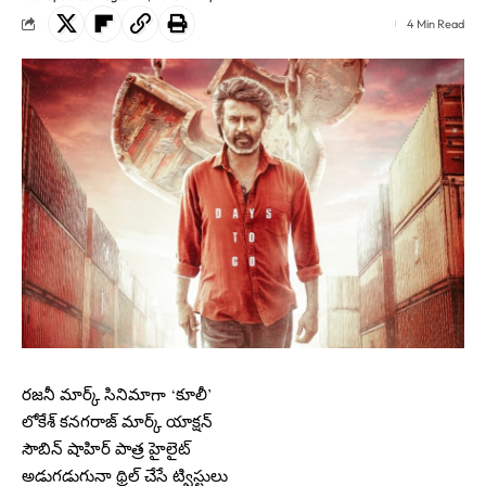
4 Min Read
రజనీ మార్క్ సినిమాగా ‘కూలీ’
లోకేశ్ కనగరాజ్ మార్క్ యాక్షన్
సౌబిన్ షాహిర్ పాత్ర హైలైట్
అడుగడుగునా థ్రిల్ చేసే ట్విస్టులు