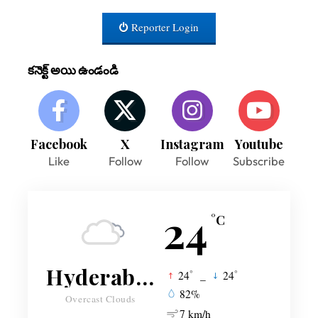
Reporter Login
కనెక్ట్ అయి ఉండండి
Facebook
X
Instagram
Youtube
Like
Follow
Follow
Subscribe
24
°C
Hyderabad
°
°
24
_
24
82%
Overcast Clouds
7 km/h