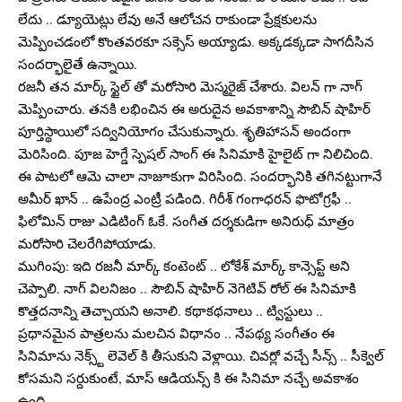
లేదు .. డ్యూయెట్లు లేవు అనే ఆలోచన రాకుండా ప్రేక్షకులను
మెప్పించడంలో కొంతవరకూ సక్సెస్ అయ్యాడు. అక్కడక్కడా సాగదీసిన
సందర్భాలైతే ఉన్నాయి.
రజనీ తన మార్క్ స్టైల్ తో మరోసారి మెస్మరైజ్ చేశారు. విలన్ గా నాగ్
మెప్పించారు. తనకి లభించిన ఈ అరుదైన అవకాశాన్ని సౌబిన్ షాహిర్
పూర్తిస్థాయిలో సద్వినియోగం చేసుకున్నారు. శృతిహాసన్ అందంగా
మెరిసింది. పూజ హెగ్డే స్పెషల్ సాంగ్ ఈ సినిమాకి హైలైట్ గా నిలిచింది.
ఈ పాటలో ఆమె చాలా నాజూకుగా విరిసింది. సందర్భానికి తగినట్టుగానే
అమీర్ ఖాన్ .. ఉపేంద్ర ఎంట్రీ పడింది. గిరీశ్ గంగాధరన్ ఫొటోగ్రఫీ ..
ఫిలోమిన్ రాజు ఎడిటింగ్ ఓకే. సంగీత దర్శకుడిగా అనిరుధ్ మాత్రం
మరోసారి చెలరేగిపోయాడు.
ముగింపు: ఇది రజనీ మార్క్ కంటెంట్ .. లోకేశ్ మార్క్ కాన్సెప్ట్ అని
చెప్పాలి. నాగ్ విలనిజం .. సౌబిన్ షాహిర్ నెగెటివ్ రోల్ ఈ సినిమాకి
కొత్తదనాన్ని తెచ్చాయని అనాలి. కథాకథనాలు .. ట్విస్టులు ..
ప్రధానమైన పాత్రలను మలచిన విధానం .. నేపథ్య సంగీతం ఈ
సినిమాను నెక్స్ట్ లెవెల్ కి తీసుకుని వెళ్లాయి. చివర్లో వచ్చే సీన్స్ .. సీక్వెల్
కోసమని సర్దుకుంటే, మాస్ ఆడియన్స్ కి ఈ సినిమా నచ్చే అవకాశం
ఉంది.