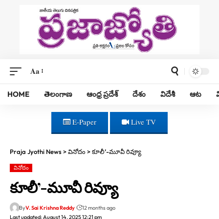
Aa
HOME
తెలంగాణ
ఆంధ్ర ప్రదేశ్
దేశం
విదేశీ
ఆట
E-Paper
Live TV
Praja Jyothi News
>
వినోదం
>
కూలీ’-మూవీ రివ్యూ
వినోదం
కూలీ’-మూవీ రివ్యూ
By
V. Sai Krishna Reddy
12 months ago
Last updated: August 14, 2025 12:21 pm