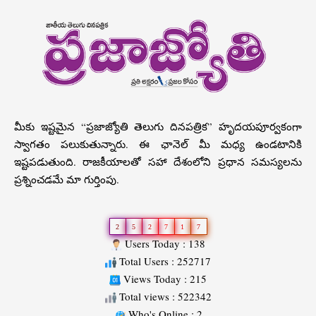
మీకు ఇష్టమైన “ప్రజాజ్యోతి తెలుగు దినపత్రిక” హృదయపూర్వకంగా
స్వాగతం పలుకుతున్నారు. ఈ ఛానెల్ మీ మధ్య ఉండటానికి
ఇష్టపడుతుంది. రాజకీయాలతో సహా దేశంలోని ప్రధాన సమస్యలను
ప్రశ్నించడమే మా గుర్తింపు.
2
5
2
7
1
7
Users Today : 138
Total Users : 252717
Views Today : 215
Total views : 522342
Who's Online : 2