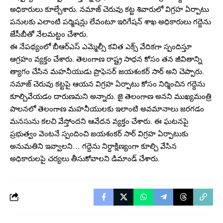
అధికారులు కూల్చేశారు. నమాజ్ చెరువు కట్ట శివారులో విగ్రహ ఏర్పాటు
పనులకు ఎలాంటి పర్మిషన్లు లేవంటూ ఇరిగేషన్ శాఖ అధికారులు గద్దెను
జేసీబీతో నేలమట్టం చేశారు.
ఈ నేపథ్యంలో బీఆర్ఎస్ ఎమ్మెల్సీ కవిత ఎక్స్ వేదికగా స్పందిస్తూ
ఆగ్రహం వ్యక్తం చేశారు. తెలంగాణ రాష్ట్ర సాధన కోసం తన జీవితాన్ని
త్యాగం చేసిన మహనీయుడు ప్రొఫెసర్ జయశంకర్ సార్ అని చెప్పారు.
నమాజ్ చెరువు కట్టపై ఆయన విగ్రహ ఏర్పాటు కోసం నిర్మించిన గద్దెను
కూల్చివేయడం దారుణమని అన్నారు. జై తెలంగాణ అనని ముఖ్యమంత్రి
పాలనలో తెలంగాణ మహనీయులకు ఇలాంటి అవమానాలు జరగడం
మనసును కలచి వేస్తోందని ఆవేదన వ్యక్తం చేశారు. ఈ ఘటనపై
ప్రభుత్వం వెంటనే స్పందించి జయశంకర్ సార్ విగ్రహ ఏర్పాటుకు
అనుమతిని ఇవ్వాలని… గద్దెను నిర్దాక్షిణ్యంగా కూల్చి వేసిన
అధికారులపై చర్యలు తీసుకోవాలని డిమాండ్ చేశారు.