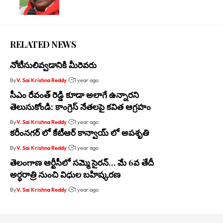
RELATED NEWS
నోటీసులివ్వడానికి మీరెవరు
By
V. Sai Krishna Reddy
1 year ago
సీఎం రేవంత్ రెడ్డి కూడా అలాగే ఉన్నారని
తెలుసుకోండి: కాంగ్రెస్ నేతలపై కవిత ఆగ్రహం
By
V. Sai Krishna Reddy
1 year ago
కరీంనగర్ లో కేటీఆర్ కాన్వాయ్ లో అపశృతి
By
V. Sai Krishna Reddy
1 year ago
తెలంగాణ ఆర్టీసీలో సమ్మె సైరన్… మే 6వ తేదీ
అర్ధరాత్రి నుంచి విధుల బహిష్కరణ
By
V. Sai Krishna Reddy
1 year ago