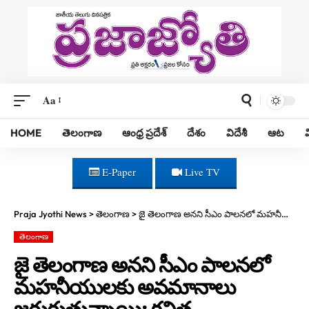
Aa
HOME
తెలంగాణ
ఆంధ్ర ప్రదేశ్
దేశం
విదేశీ
ఆట
E-Paper
Live TV
Praja Jyothi News
>
తెలంగాణ
>
జై తెలంగాణ అనని సీఎం పాలనలో మహనీయులకు అవమానాలు జరుగుతున్నాయి: కవిత
తెలంగాణ
జై తెలంగాణ అనని సీఎం పాలనలో
మహనీయులకు అవమానాలు
జరుగుతున్నాయి: కవిత