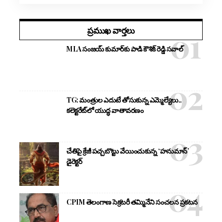
ప్రముఖ వార్తలు
MLA సంజయ్ కుమార్‌కు పాడి కౌశిక్ రెడ్డి సవాల్
TG: మంత్రుల ఎదుటే తోసుకున్న ఎమ్మెల్యేలు..
కలెక్టరేట్‌లో యుద్ధ వాతావరణం
చేతిపై క్రేజీ పచ్చబొట్టు వేయించుకున్న ‘హనుమాన్’
డైరెక్టర్
CPIM తెలంగాణ సెక్రటరీ తమ్మినేని సంచలన ప్రకటన