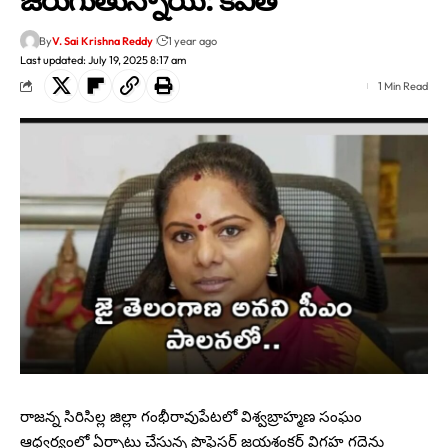
By
V. Sai Krishna Reddy
1 year ago
Last updated: July 19, 2025 8:17 am
1 Min Read
రాజన్న సిరిసిల్ల జిల్లా గంభీరావుపేటలో విశ్వబ్రాహ్మణ సంఘం
ఆధ్వర్యంలో ఏర్పాటు చేస్తున్న ప్రొఫెసర్ జయశంకర్ విగ్రహ గద్దెను