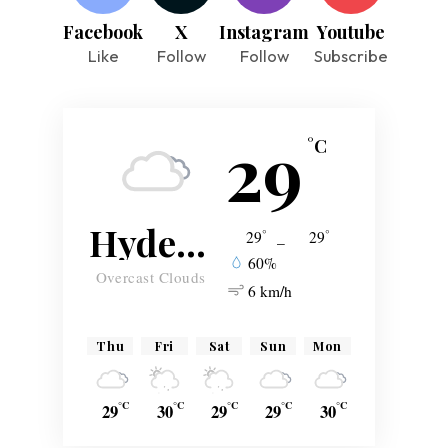
Facebook
X
Instagram
Youtube
Like
Follow
Follow
Subscribe
29
°C
Hyderabad
°
°
29
_
29
60%
Overcast Clouds
6 km/h
Thu
Fri
Sat
Sun
Mon
°C
°C
°C
°C
°C
29
30
29
29
30