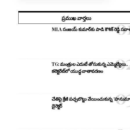
ప్రముఖ వార్తలు
MLA సంజయ్ కుమార్‌కు పాడి కౌశిక్ రెడ్డి సవాల
TG: మంత్రుల ఎదుటే తోసుకున్న ఎమ్మెల్యేలు..
కలెక్టరేట్‌లో యుద్ధ వాతావరణం
చేతిపై క్రేజీ పచ్చబొట్టు వేయించుకున్న ‘హనుమా
డైరెక్టర్