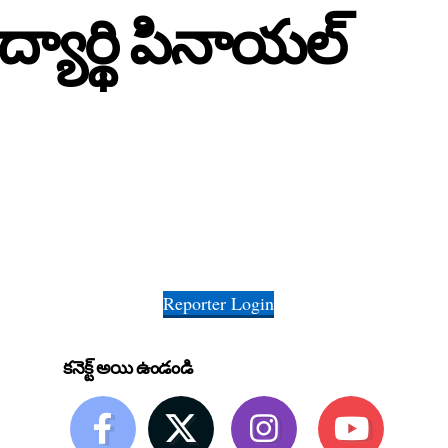
యార్థి పినాయల్
Reporter Login
కనెక్ట్ అయి ఉండండి