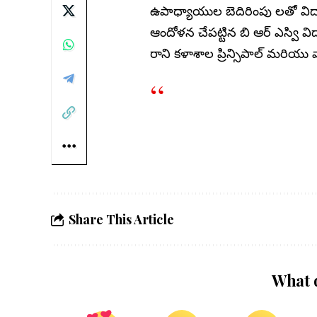
ఉపాధ్యాయుల బెదిరింపు లతో విద్య
ఆందోళన చేపట్టిన బి ఆర్ ఎస్వి వి
రాని కళాశాల ప్రిన్సిపాల్ మరియు వ
Share This Article
What 