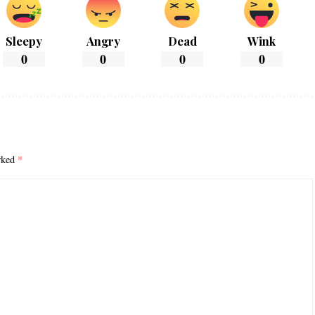
Sleepy
Angry
Dead
Wink
0
0
0
0
arked
*