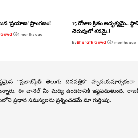
 ‘ప్రయాణ’ ప్రాంగణం!
15 రోజుల క్రితం అదృశ్యమై.. స్థా
చెరువులో శవమై.!
 Gowd
4 months ago
By
Bharath Gowd
7 months ago
్టమైన “ప్రజాజ్యోతి తెలుగు దినపత్రిక” హృదయపూర్వకంగా
న్నారు. ఈ ఛానెల్ మీ మధ్య ఉండటానికి ఇష్టపడుతుంది. రా
లోని ప్రధాన సమస్యలను ప్రశ్నించడమే మా గుర్తింపు.