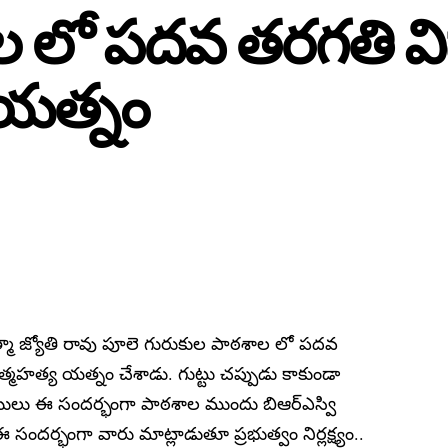
 లో పదవ తరగతి విద్
 యత్నం
ాత్మా జ్యోతి రావు పూలె గురుకుల పాఠశాల లో పదవ
 ఆత్మహత్య యత్నం చేశాడు. గుట్టు చప్పుడు కాకుండా
యులు ఈ సందర్భంగా పాఠశాల ముందు బిఆర్ఎస్వి
ఈ సందర్భంగా వారు మాట్లాడుతూ ప్రభుత్వం నిర్లక్ష్యం..