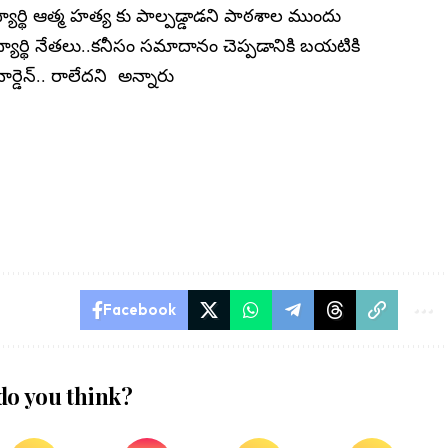
ార్థి ఆత్మ హత్య కు పాల్పడ్డాడని పాఠశాల ముందు
ద్యార్థి నేతలు..కనీసం సమాదానం చెప్పడానికి బయటికి
ార్డెన్.. రాలేదని అన్నారు
Facebook
do you think?