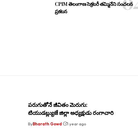
CPIM తెలంగాణ సెక్రటరీ తమ్మినేని సంచలన
ప్రకటన
పరుగుతోనే జీవితం మెరుగు:
టియుడబ్ల్యుజే జిల్లా అధ్యక్షుడు రంగాచారి
By
Bharath Gowd
1 year ago