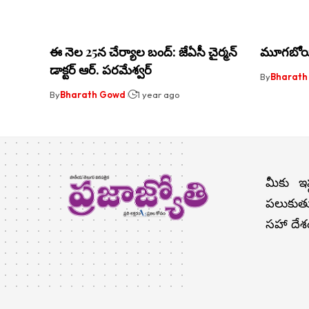
ఈ నెల 25న చేర్యాల బంద్: జేఏసీ చైర్మన్
మూగబోయిన
డాక్టర్ ఆర్. పరమేశ్వర్
By
Bharath
By
Bharath Gowd
1 year ago
మీకు ఇష
పలుకుతు
సహా దేశం