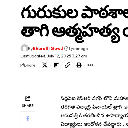
గురుకుల పాఠశాల
తాగి ఆత్మహత్య
By
Bharath Gowd
1 year ago
Last updated: July 12, 2025 3:27 am
Share
సిద్దిపేట కెసిఆర్ నగర్ లోని మహ
SHARE
తరగతి విద్యార్థి పినాయల్ త్రాగి
ఆసుపత్రి కి తరలించిన ఉపాధ్యా
విద్యార్థులు ఆందోళన చేపట్టారు . 