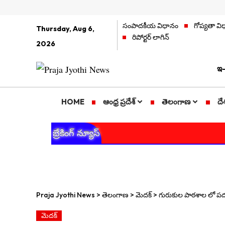
సంపాదకీయ విధానం
గోప్యతా వ
Thursday, Aug 6,
రిపోర్టర్ లాగిన్
2026
ఇ-
HOME
ఆంధ్ర ప్రదేశ్
తెలంగాణ
దే
బ్రేకింగ్ న్యూస్
Praja Jyothi News
>
తెలంగాణ
>
మెదక్
>
గురుకుల పాఠశాల లో పదవ
మెదక్