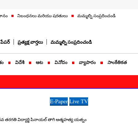
ిధానం
నిబంధనలు మరియు షరతులు
మమ్మల్ని సంప్రదించండి
పేపర్
ప్రత్యక్ష వార్తలు
మమ్మల్ని సంప్రదించండి
శం
విదేశీ
ఆట
వినోదం
వ్యాపారం
సాంకేతికత
E-Paper
Live TV
 తరగతి విద్యార్థి పినాయల్ తాగి ఆత్మహత్య యత్నం