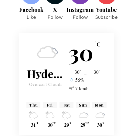
Facebook
X
Instagram
Youtube
Like
Follow
Follow
Subscribe
30
°C
Hyderabad
°
°
30
_
30
56%
Overcast Clouds
7 km/h
Thu
Fri
Sat
Sun
Mon
°C
°C
°C
°C
°C
31
30
29
29
30