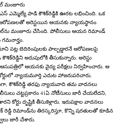
యిల్ మంజూరు
ఎమ్మెల్యే పాడి కౌశిక్‌రెడ్డికి ఊరట లభించింది. ఒక
్న ఆరోపణలతో అరెస్టయిన ఆయనకు న్యాయస్థానం
్‌ను మంజూరు చేసింది. పోలీసులు ఆయన రిమాండ్
డం గమనార్హం.
జమాని పట్ల బెదిరింపులకు పాల్పడ్డారనే ఆరోపణలపై
ౌశిక్‌రెడ్డిని అదుపులోకి తీసుకున్నారు. అరెస్టు
సుపత్రిలో ఆయనకు వైద్య పరీక్షలు నిర్వహించారు. ఆ
ల్వే కోర్టులో న్యాయమూర్తి ఎదుట హాజరుపరిచారు.
ా, కౌశిక్‌రెడ్డి తరఫు న్యాయవాది తమ వాదనలు
ోలీసులు చట్టప్రకారం 41ఏ నోటీసులు జారీ చేయలేదని,
రని కోర్టు దృష్టికి తీసుకెళ్లారు. ఇరుపక్షాల వాదనలు
 రెడ్డి రిమాండ్‌ను తిరస్కరిస్తూ, కొన్ని షరతులతో కూడిన
ులు జారీ చేశారు.