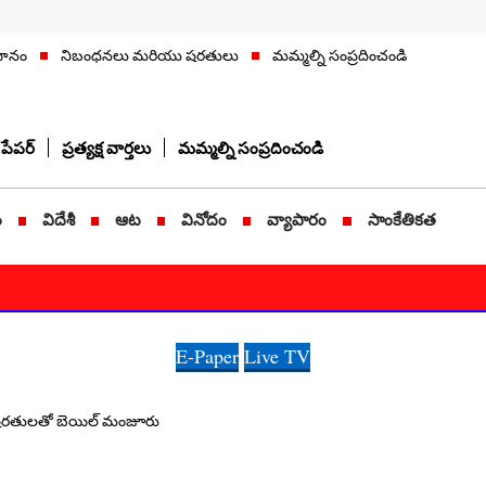
ిధానం
నిబంధనలు మరియు షరతులు
మమ్మల్ని సంప్రదించండి
పేపర్
ప్రత్యక్ష వార్తలు
మమ్మల్ని సంప్రదించండి
ం
విదేశీ
ఆట
వినోదం
వ్యాపారం
సాంకేతికత
E-Paper
Live TV
ఊరట: షరతులతో బెయిల్ మంజూరు