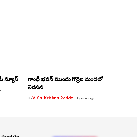
ే న్యూస్
గాంధీ భవన్ ముందు గొర్రెల మందతో
నిరసన
go
By
V. Sai Krishna Reddy
1 year ago
 స్వాగతం