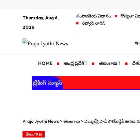
సంపాదకీయ విధానం
గోప్యతా వ
Thursday, Aug 6,
రిపోర్టర్ లాగిన్
2026
ఇ-
HOME
ఆంధ్ర ప్రదేశ్
తెలంగాణ
దేశ
బ్రేకింగ్ న్యూస్
Praja Jyothi News
>
తెలంగాణ
>
ఎమ్మెల్యే పాడి కౌశిక్‌రెడ్డికి 
తెలంగాణ