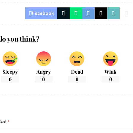
Facebook
do you think?
Sleepy
Angry
Dead
Wink
0
0
0
0
arked
*