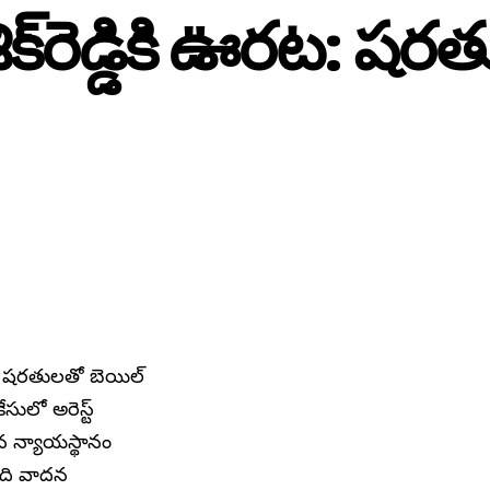
ౌశిక్‌రెడ్డికి ఊరట: ష
డికి షరతులతో బెయిల్
సులో అరెస్ట్
చిన న్యాయస్థానం
ాది వాదన