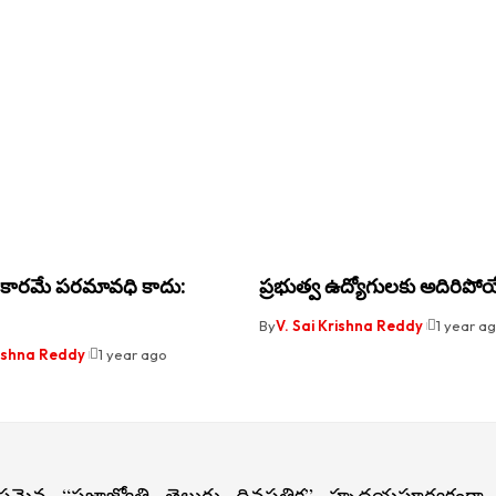
కారమే పరమావధి కాదు:
ప్రభుత్వ ఉద్యోగులకు అదిరిపోయ
By
V. Sai Krishna Reddy
1 year a
rishna Reddy
1 year ago
్టమైన “ప్రజాజ్యోతి తెలుగు దినపత్రిక” హృదయపూర్వకంగా