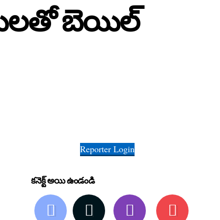
రతులతో బెయిల్
Reporter Login
కనెక్ట్ అయి ఉండండి