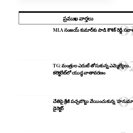
ప్రముఖ వార్తలు
MLA సంజయ్ కుమార్‌కు పాడి కౌశిక్ రెడ్డి సవాల
TG: మంత్రుల ఎదుటే తోసుకున్న ఎమ్మెల్యేలు..
కలెక్టరేట్‌లో యుద్ధ వాతావరణం
చేతిపై క్రేజీ పచ్చబొట్టు వేయించుకున్న ‘హనుమా
డైరెక్టర్