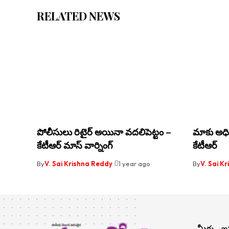
RELATED NEWS
పోలీసులు రిటైర్ అయినా వదలిపెట్టం –
మాకు అధి
కేటీఆర్ మాస్ వార్నింగ్
కేటీఆర్
By
V. Sai Krishna Reddy
1 year ago
By
V. Sai K
మీకు ఇష