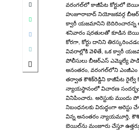
వరంగల్‌లో కాజీపేట కోర్టులో బె
హుజూరాబాద్ నియోజకవర్గ బీఆర్ఎస్ 
క్వారీ యజమానిని బెదిరించారన
శనివారం షరతులతో కూడిన బెయిల
కోరగా, కోర్టు దానిని తిరస్కరించ
వివరాల్లోకి వెళితే, ఒక క్వారీ య
పోలీసులు బీఆర్ఎస్ ఎమ్మెల్యే పాడి క
అనంతరం, వరంగల్‌లోని ఎంజీఎం ఆ
తర్వాత కౌశిక్‌రెడ్డిని కాజీపేట రై
న్యాయస్థానంలో విచారణ సందర్భంగ
వినిపించారు. అరెస్టుకు ముందు ప
నిబంధనలకు విరుద్ధంగా అరెస్టు చేశా
విన్న అనంతరం న్యాయమూర్తి, కౌశిక్
బెయిల్‌ను మంజూరు చేస్తూ ఉత్తర్వ