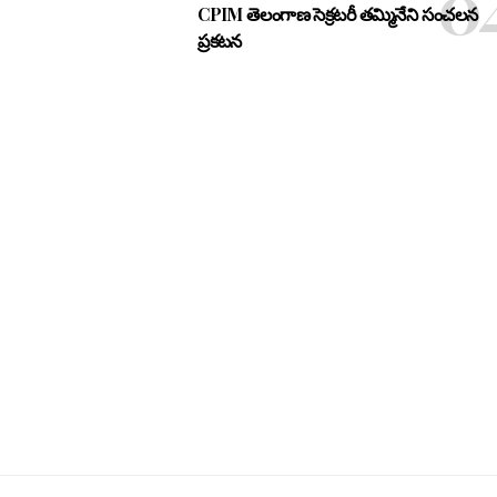
CPIM తెలంగాణ సెక్రటరీ తమ్మినేని సంచలన
ప్రకటన