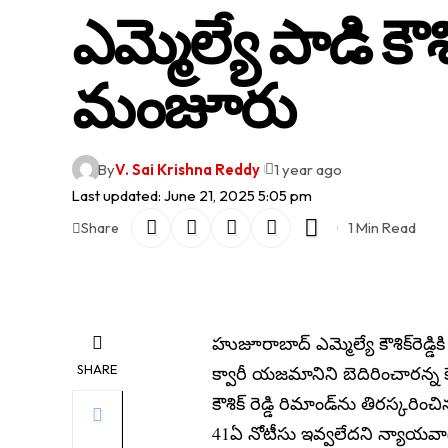
ఎమ్మెల్యే పాడి క
మంజూరు
By
V. Sai Krishna Reddy
1 year ago
Last updated: June 21, 2025 5:05 pm
1 Min Read
Share
హుజూరాబాద్ ఎమ్మెల్యే కౌశిక్‌రెడ్
SHARE
క్వారీ యజమానిని బెదిరించారన్న కే
కౌశిక్ రెడ్డి రిమాండ్‌ను తిరస్కరిం
41ఏ నోటీసు ఇవ్వలేదని న్యాయవ