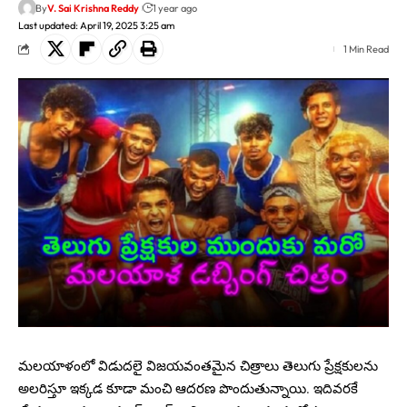
By
V. Sai Krishna Reddy
1 year ago
Last updated: April 19, 2025 3:25 am
1 Min Read
మలయాళంలో విడుదలై విజయవంతమైన చిత్రాలు తెలుగు ప్రేక్షకులను
అలరిస్తూ ఇక్కడ కూడా మంచి ఆదరణ పొందుతున్నాయి. ఇదివరకే