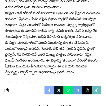
‘ప్రేమలు’, ‘మంజుమ్మల్ బాయ్స్’ చిత్రాలు మలయాళంతో పాటు
తెలుగులోనూ ఘన విజయం సాధించాయి.
ఇప్పుడు అదే కోవలో మరో మలయాళ చిత్రం తెలుగు ప్రేక్షకుల ముందుకు
రానుంది. ‘ప్రేమలు’ ఫేమ్ నస్లెన్ ప్రధాన పాత్రలో నటించిన ‘అలప్పుజ
జింఖానా’ చిత్రం తెలుగులో విడుదల కానుంది. స్పోర్ట్స్ బ్యాక్‌డ్రాప్‌లో
రూపొందిన ఈ మూవీని జాబిన్ జార్జ్, సమీర్ కారత్, సుభీష్ కన్నంచెరీ
సంయుక్తంగా నిర్మించగా, ఖలీద్ రెహమాన్ దర్శకత్వం వహించారు.
ఈ చిత్రం మలయాళంలో మంచి విజయాన్ని సొంతం చేసుకుంది.
ఇందులో లుక్మాన్ అవరన్, గణపతి, బేబీ జీన్, సందీప్ ప్రదీప్, ఫ్రాంకో
ఫ్రాన్సిస్, శివ హరిహరన్ ఇతర ముఖ్య పాత్రలు పోషించారు. విష్ణు
విజయ్ సంగీతం అందించారు. ఈ చిత్రాన్ని ‘జింఖానా’ పేరుతో తెలుగు
ప్రేక్షకుల ముందుకు తీసుకురానున్నారు. ఈ నెల 25న విడుదల
చేస్తున్నట్లు పోస్టర్ ద్వారా అధికారికంగా ప్రకటించారు.