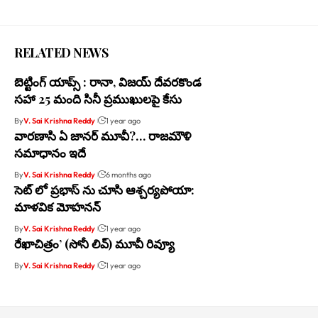
RELATED NEWS
బెట్టింగ్‌ యాప్స్ : రానా, విజయ్‌ దేవరకొండ
సహా 25 మంది సినీ ప్రముఖులపై కేసు
By
V. Sai Krishna Reddy
1 year ago
వారణాసి ఏ జానర్ మూవీ?… రాజమౌళి
సమాధానం ఇదే
By
V. Sai Krishna Reddy
6 months ago
సెట్ లో ప్రభాస్ ను చూసి ఆశ్చర్యపోయా:
మాళవిక మోహనన్
By
V. Sai Krishna Reddy
1 year ago
రేఖాచిత్రం’ (సోనీ లివ్) మూవీ రివ్యూ
By
V. Sai Krishna Reddy
1 year ago