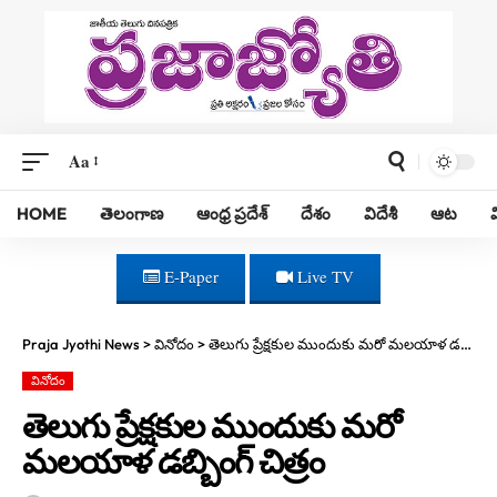
Aa
HOME
తెలంగాణ
ఆంధ్ర ప్రదేశ్
దేశం
విదేశీ
ఆట
E-Paper
Live TV
Praja Jyothi News
>
వినోదం
>
తెలుగు ప్రేక్షకుల ముందుకు మరో మలయాళ డబ్బింగ్ చిత్రం
వినోదం
తెలుగు ప్రేక్షకుల ముందుకు మరో
మలయాళ డబ్బింగ్ చిత్రం