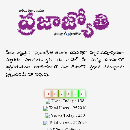
మీకు ఇష్టమైన “ప్రజాజ్యోతి తెలుగు దినపత్రిక” హృదయపూర్వకంగా
స్వాగతం పలుకుతున్నారు. ఈ ఛానెల్ మీ మధ్య ఉండటానికి
ఇష్టపడుతుంది. రాజకీయాలతో సహా దేశంలోని ప్రధాన సమస్యలను
ప్రశ్నించడమే మా గుర్తింపు.
2
5
2
9
1
0
Users Today : 138
Total Users : 252910
Views Today : 250
Total views : 522693
Who's Online : 1