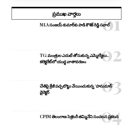
ప్రముఖ వార్తలు
MLA సంజయ్ కుమార్‌కు పాడి కౌశిక్ రెడ్డి సవాల్
TG: మంత్రుల ఎదుటే తోసుకున్న ఎమ్మెల్యేలు..
కలెక్టరేట్‌లో యుద్ధ వాతావరణం
చేతిపై క్రేజీ పచ్చబొట్టు వేయించుకున్న ‘హనుమాన్’
డైరెక్టర్
CPIM తెలంగాణ సెక్రటరీ తమ్మినేని సంచలన ప్రకటన