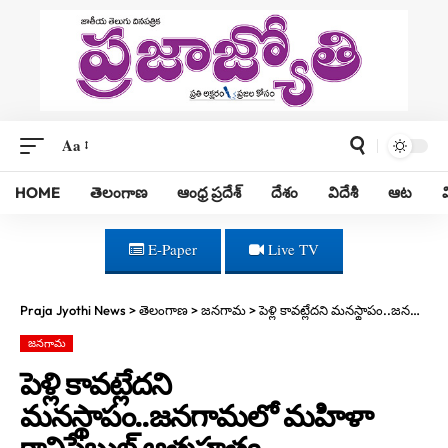
Aa
HOME
తెలంగాణ
ఆంధ్ర ప్రదేశ్
దేశం
విదేశీ
ఆట
E-Paper
Live TV
Praja Jyothi News
>
తెలంగాణ
>
జనగామ
>
పెళ్లి కావట్లేదని మనస్థాపం..జనగామలో మహిళా కానిస్టేబుల్ ఆత్మహత్య
జనగామ
పెళ్లి కావట్లేదని
మనస్థాపం..జనగామలో మహిళా
కానిస్టేబుల్ ఆత్మహత్య