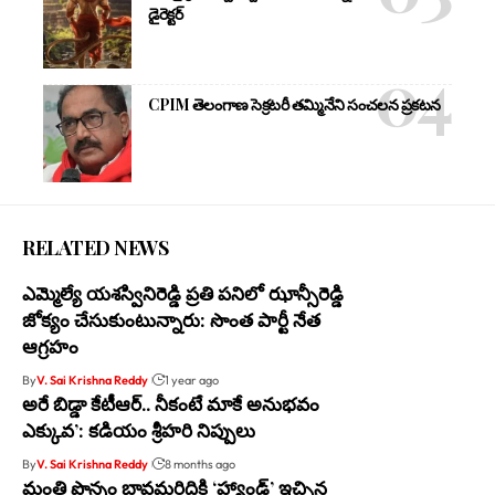
డైరెక్టర్
CPIM తెలంగాణ సెక్రటరీ తమ్మినేని సంచలన ప్రకటన
RELATED NEWS
ఎమ్మెల్యే యశస్వినిరెడ్డి ప్రతి పనిలో ఝాన్సీరెడ్డి
జోక్యం చేసుకుంటున్నారు: సొంత పార్టీ నేత
ఆగ్రహం
By
V. Sai Krishna Reddy
1 year ago
అరే బిడ్డా కేటీఆర్.. నీకంటే మాకే అనుభవం
ఎక్కువ’: కడియం శ్రీహరి నిప్పులు
By
V. Sai Krishna Reddy
8 months ago
మంత్రి పొన్నం బావమరిదికి ‘హ్యాండ్’ ఇచ్చిన