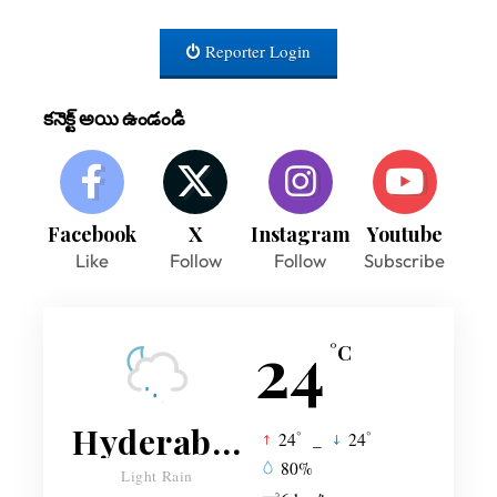
Reporter Login
కనెక్ట్ అయి ఉండండి
Facebook
X
Instagram
Youtube
Like
Follow
Follow
Subscribe
24
°C
Hyderabad
°
°
24
_
24
80%
Light Rain