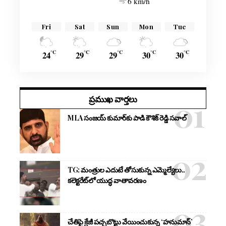
6 km/h
Fri
Sat
Sun
Mon
Tue
°C
°C
°C
°C
°C
24
29
29
30
30
ప్రముఖ వార్తలు
MLA సంజయ్ కుమార్‌కు పాడి కౌశిక్ రెడ్డి సవాల్
TG: మంత్రుల ఎదుటే తోసుకున్న ఎమ్మెల్యేలు..
కలెక్టరేట్‌లో యుద్ధ వాతావరణం
చేతిపై క్రేజీ పచ్చబొట్టు వేయించుకున్న ‘హనుమాన్’