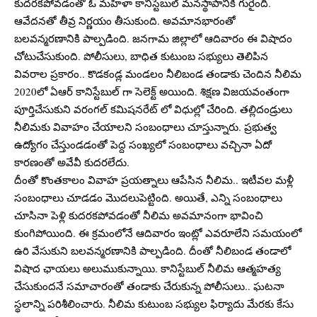
కుదరకపోవడంతో ఓ మహిళా కానిస్టేబుల్ మనస్థాపానికి గురైంది.
ఆవేదనతో తీవ్ర నిర్ణయం తీసుకుంది. అవమానభారంతో
బలవన్మరణానికి పాల్పడింది. జనగామ జిల్లాలో ఆదివారం ఈ విషాదం
చోటుచేసుకుంది. పోలీసులు, బాధిత కుటుంబ సభ్యులు తెలిపిన
వివరాల ప్రకారం.. కొడకండ్ల మండలం నీలిబండ తండాకు చెందిన నీలిమ
2020లో ఏఆర్ కానిస్టేబుల్ గా సెలెక్ట్ అయింది. శిక్షణ విజయవంతంగా
పూర్తిచేసుకుని వరంగల్ కమిషనరేట్ లో విధుల్లో చేరింది. తల్లిదండ్రులు
నీలిమకు వివాహం చేయాలని సంబంధాలు చూస్తున్నారు. ప్రభుత్వ
ఉద్యోగం చేస్తుండడంతో పెద్ద సంఖ్యలో సంబంధాలు వచ్చినా ఏదో
కారణంతో అవేవీ కుదరలేదు.
దీంతో కొంతకాలం వివాహ ప్రయత్నాలు ఆపేసిన నీలిమ.. ఇటీవల మళ్లీ
సంబంధాలు చూడడం మొదలుపెట్టింది. అయితే, ఎన్ని సంబంధాలు
చూసినా పెళ్లి కుదరకపోవడంతో నీలిమ అవమానంగా భావించి
కుంగిపోయింది. ఈ క్రమంలోనే ఆదివారం ఇంట్లో ఎవరూలేని సమయంలో
ఉరి వేసుకుని బలవన్మరణానికి పాల్పడింది. దీంతో నీలిబండ తండాలో
విషాద ఛాయలు అలుముకున్నాయి. కానిస్టేబుల్ నీలిమ ఆత్మహత్య
చేసుకుందనే సమాచారంతో తండాకు చేరుకున్న పోలీసులు.. ఘటనా
స్థలాన్ని పరిశీలించారు. నీలిమ కుటుంబ సభ్యుల ఫిర్యాదు మేరకు కేసు