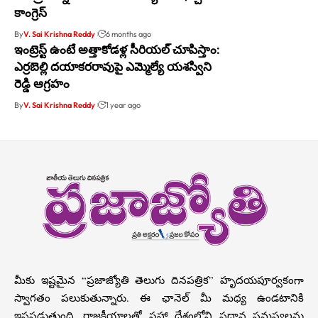
కాంగ్రెస్
By
V. Sai Krishna Reddy
6 months ago
ఇంట్రెస్ట్ ఉంటే అత్తాకోడళ్ల సీరియల్ చూపిస్తాం:
ఎర్రబెల్లి దయాకరరావుపై ఎమ్మెల్యే యశస్విని
రెడ్డి ఆగ్రహం
By
V. Sai Krishna Reddy
1 year ago
మీకు ఇష్టమైన “ప్రజాజ్యోతి తెలుగు దినపత్రిక” హృదయపూర్వకంగా
స్వాగతం పలుకుతున్నారు. ఈ ఛానెల్ మీ మధ్య ఉండటానికి
ఇష్టపడుతుంది. రాజకీయాలతో సహా దేశంలోని ప్రధాన సమస్యలను