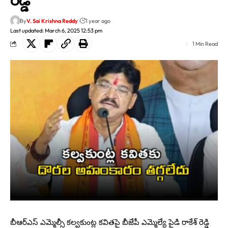
By
V. Sai Krishna Reddy
1 year ago
Last updated: March 6, 2025 12:53 pm
1 Min Read
బీఆర్ఎస్ ఎమ్మెల్సీ కల్వకుంట్ల కవితపై బీజేపీ ఎమ్మెల్యే పైడి రాకేశ్ రెడ్డి