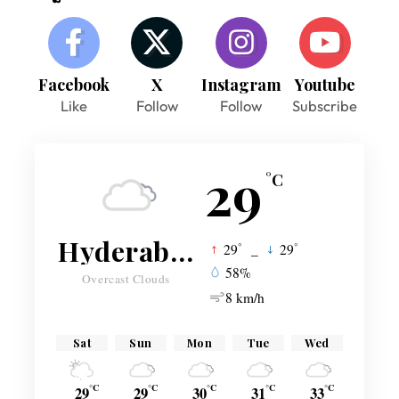
Facebook
X
Instagram
Youtube
Like
Follow
Follow
Subscribe
29
°C
Hyderabad
°
°
29
_
29
58%
Overcast Clouds
8 km/h
Sat
Sun
Mon
Tue
Wed
°C
°C
°C
°C
°C
29
29
30
31
33