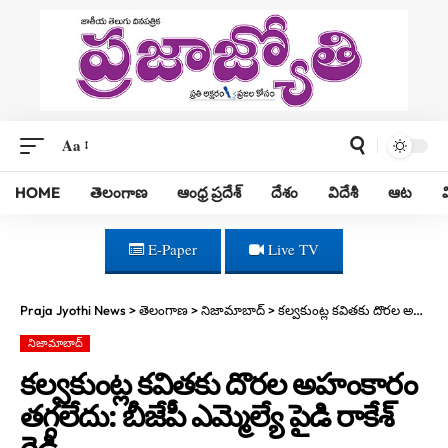
Aa
HOME
తెలంగాణ
ఆంధ్ర ప్రదేశ్
దేశం
విదేశీ
ఆట
E-Paper
Live TV
Praja Jyothi News
>
తెలంగాణ
>
నిజామాబాద్
>
కల్వకుంట్ల కవితకు దొరల అహంకారం తగ్గలేదు: బీజేపీ ఎమ్మెల్యే పైడి రాకేశ్ రెడ్డి
నిజామాబాద్
కల్వకుంట్ల కవితకు దొరల అహంకారం
తగ్గలేదు: బీజేపీ ఎమ్మెల్యే పైడి రాకేశ్
రెడ్డి