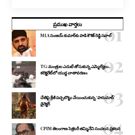
ప్రముఖ వార్తలు
MLA సంజయ్ కుమార్‌కు పాడి కౌశిక్ రెడ్డి సవాల్
TG: మంత్రుల ఎదుటే తోసుకున్న ఎమ్మెల్యేలు..
కలెక్టరేట్‌లో యుద్ధ వాతావరణం
చేతిపై క్రేజీ పచ్చబొట్టు వేయించుకున్న ‘హనుమాన్’
డైరెక్టర్
CPIM తెలంగాణ సెక్రటరీ తమ్మినేని సంచలన ప్రకటన