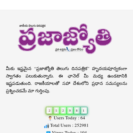
మీకు ఇష్టమైన “ప్రజాజ్యోతి తెలుగు దినపత్రిక” హృదయపూర్వకంగా
స్వాగతం పలుకుతున్నారు. ఈ ఛానెల్ మీ మధ్య ఉండటానికి
ఇష్టపడుతుంది. రాజకీయాలతో సహా దేశంలోని ప్రధాన సమస్యలను
ప్రశ్నించడమే మా గుర్తింపు.
2
5
2
9
8
1
Users Today : 64
Total Users : 252981
Views Today : 104