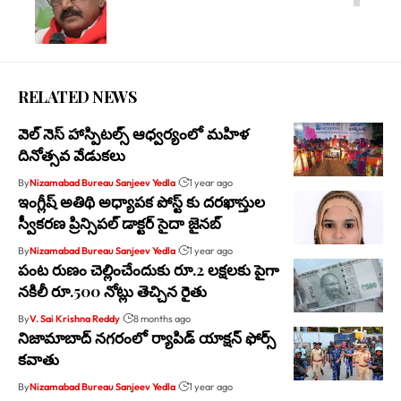
RELATED NEWS
వెల్ నెస్ హాస్పిటల్స్ ఆధ్వర్యంలో మహిళ
దినోత్సవ వేడుకలు
By
Nizamabad Bureau Sanjeev Yedla
1 year ago
ఇంగ్లీష్ అతిథి అధ్యాపక పోస్ట్ కు దరఖాస్తుల
స్వీకరణ ప్రిన్సిపల్ డాక్టర్ సైదా జైనబ్
By
Nizamabad Bureau Sanjeev Yedla
1 year ago
పంట రుణం చెల్లించేందుకు రూ.2 లక్షలకు పైగా
నకిలీ రూ.500 నోట్లు తెచ్చిన రైతు
By
V. Sai Krishna Reddy
8 months ago
నిజామాబాద్ నగరంలో ర్యాపిడ్ యాక్షన్ ఫోర్స్
కవాతు
By
Nizamabad Bureau Sanjeev Yedla
1 year ago