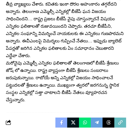
తీవ్ర వ్యాఖ్యలు చేశారు. కవితకు ఇంకా దొరల అహంకారం తగ్గలేదని
అన్నారు. తెలంగాణ ఎమ్మెల్సీ ఎన్నికల్లో బీజేపీ ఘన విజయం
సాధించిందని… రాష్ట్ర ప్రజలు బీజేపీ వైపు చూస్తున్నారనే విషయం
ఎన్నికల ఫలితాలతో రుజువయిందని చెప్పారు. తరచూ బీజేపీని,
ఎన్నికల సంఘాన్ని విమర్శించే నాయకులకు ఈ ఎన్నికలు గుణపాఠమని
అన్నారు. ఈవీఎంలపై విమర్శలు గుప్పించే నేతలు… ఇప్పుడు బ్యాలెట్
పేపర్లతో జరిగిన ఎన్నికల ఫలితాలకు ఏం సమాధానం చెబుతారని
ఎద్దేవా చేశారు.
మరోవైపు ఎమ్మెల్సీ ఎన్నికల ఫలితాలతో తెలంగాణలో బీజేపీ శ్రేణులు
జోష్ లో ఉన్నాయి. రాష్ట్ర వ్యాప్తంగా బీజేపీ శ్రేణులు సంబరాలు
జరుపుకున్నాయి. రాబోయే అన్ని ఎన్నికల్లో విజయం సాధించాలనే
పట్టుదలతో శ్రేణులు ఉన్నాయి. ముఖ్యంగా త్వరలో జరగనున్న స్థానిక
సంస్థల ఎన్నికల్లో సత్తా చాటాలని బీజేపీ నేతలు వ్యూహరచన
చేస్తున్నారు.