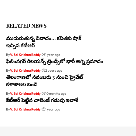
RELATED NEWS
ముదురుతున్న వివాదం… కవితకు షాక్
ఇచ్చిన కేటీఆర్
By
V. Sai Krishna Reddy
1 year ago
ఫిలింనగర్ రిలయన్స్ ట్రెండ్స్‌లో భారీ అగ్ని ప్రమాదం
By
V. Sai Krishna Reddy
2 years ago
తెలంగాణలో నవంబరు 3 నుంచి ప్రైవేట్
కళాశాలల బంద్
By
V. Sai Krishna Reddy
10 months ago
కేటీఆర్‌ పెట్టిన చాలెంజ్‌ గడువు ఇవాళే
By
V. Sai Krishna Reddy
1 year ago