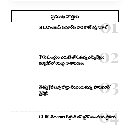
ప్రముఖ వార్తలు
MLA సంజయ్ కుమార్‌కు పాడి కౌశిక్ రెడ్డి సవాల్
TG: మంత్రుల ఎదుటే తోసుకున్న ఎమ్మెల్యేలు..
కలెక్టరేట్‌లో యుద్ధ వాతావరణం
చేతిపై క్రేజీ పచ్చబొట్టు వేయించుకున్న ‘హనుమాన్’
డైరెక్టర్
CPIM తెలంగాణ సెక్రటరీ తమ్మినేని సంచలన ప్రకటన