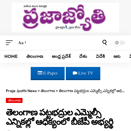
Aa
HOME
తెలంగాణ
ఆంధ్ర ప్రదేశ్
దేశం
విదేశీ
ఆట
E-Paper
Live TV
Praja Jyothi News
>
తెలంగాణ
>
తెలంగాణ పట్టభద్రుల ఎమ్మెల్సీ ఎన్నికల్లో ఆధిక్యంలో బీజేపీ అభ్యర్థి
తెలంగాణ
తెలంగాణ పట్టభద్రుల ఎమ్మెల్సీ
ఎన్నికల్లో ఆధిక్యంలో బీజేపీ అభ్యర్థి