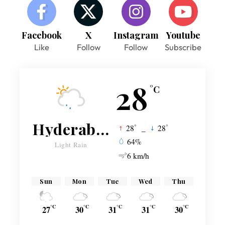
Facebook
X
Instagram
Youtube
Like
Follow
Follow
Subscribe
28
°C
Hyderabad
°
°
28
_
28
64%
Light Rain
6 km/h
Sun
Mon
Tue
Wed
Thu
°C
°C
°C
°C
°C
27
30
31
31
30