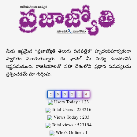
మీకు ఇష్టమైన “ప్రజాజ్యోతి తెలుగు దినపత్రిక” హృదయపూర్వకంగా
స్వాగతం పలుకుతున్నారు. ఈ ఛానెల్ మీ మధ్య ఉండటానికి
ఇష్టపడుతుంది. రాజకీయాలతో సహా దేశంలోని ప్రధాన సమస్యలను
ప్రశ్నించడమే మా గుర్తింపు.
2
5
3
2
1
6
Users Today : 123
Total Users : 253216
Views Today : 203
Total views : 523194
Who's Online : 1