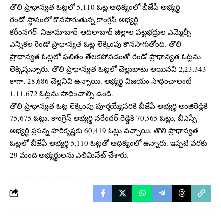
తొలి ప్రాధాన్యత ఓట్లలో 5,110 ఓట్ల ఆధిక్యంలో బీజేపీ అభ్యర్థి
రెండో స్థానంలో కొనసాగుతున్న కాంగ్రెస్ అభ్యర్థి
కరీంనగర్ -నిజామాబాద్-ఆదిలాబాద్ జిల్లాల పట్టభద్రుల ఎమ్మెల్సీ
ఎన్నికల రెండో ప్రాధాన్యత ఓట్ల లెక్కింపు కొనసాగుతోంది. తొలి
ప్రాధాన్యత ఓట్లలో ఫలితం తేలకపోవడంతో రెండో ప్రాధాన్యత ఓట్లను
లెక్కిస్తున్నారు. తొలి ప్రాధాన్యత ఓట్లలో చెల్లుబాటు అయినవి 2,23,343
కాగా, 28,686 చెల్లనివి ఉన్నాయి. అభ్యర్థి విజయం సాధించాలంటే
1,11,672 ఓట్లను సాధించాల్సి ఉంది.
తొలి ప్రాధాన్యత ఓట్ల లెక్కింపు పూర్తయ్యేసరికి బీజేపీ అభ్యర్థి అంజిరెడ్డికి
75,675 ఓట్లు, కాంగ్రెస్ అభ్యర్థి నరేందర్ రెడ్డికి 70,565 ఓట్లు, బీఎస్పీ
అభ్యర్థి ప్రసన్న హరికృష్ణకు 60,419 ఓట్లు వచ్చాయి. తొలి ప్రాధాన్యత
ఓట్లలో బీజేపీ అభ్యర్థి 5,110 ఓట్లతో ఆధిక్యంలో ఉన్నారు. ఇప్పటి వరకు
29 మంది అభ్యర్థులను ఎలిమినేట్ చేశారు.