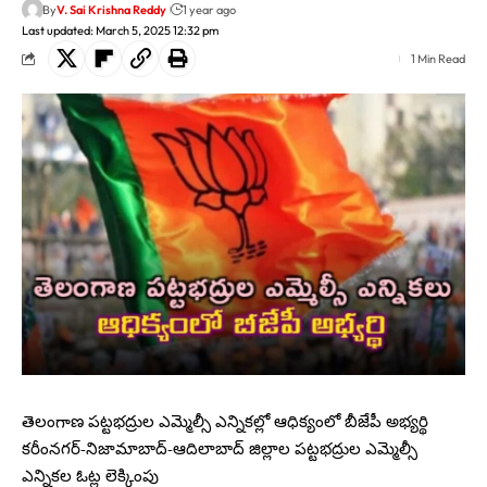
By
V. Sai Krishna Reddy
1 year ago
Last updated: March 5, 2025 12:32 pm
1 Min Read
తెలంగాణ పట్టభద్రుల ఎమ్మెల్సీ ఎన్నికల్లో ఆధిక్యంలో బీజేపీ అభ్యర్థి
కరీంనగర్-నిజామాబాద్-ఆదిలాబాద్ జిల్లాల పట్టభద్రుల ఎమ్మెల్సీ
ఎన్నికల ఓట్ల లెక్కింపు