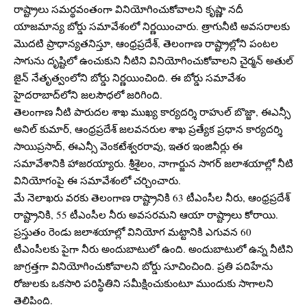
రాష్ట్రాలు సమర్థవంతంగా వినియోగించుకోవాలని కృష్ణా నదీ
యాజమాన్య బోర్డు సమావేశంలో నిర్ణయించారు. త్రాగునీటి అవసరాలకు
మొదటి ప్రాధాన్యతనిస్తూ, ఆంధ్రప్రదేశ్, తెలంగాణ రాష్ట్రాల్లోని పంటల
సాగును దృష్టిలో ఉంచుకుని నీటిని వినియోగించుకోవాలని చైర్మన్ అతుల్
జైన్ నేతృత్వంలోని బోర్డు నిర్ణయించింది. ఈ బోర్డు సమావేశం
హైదరాబాద్‌లోని జలసౌధలో జరిగింది.
తెలంగాణ నీటి పారుదల శాఖ ముఖ్య కార్యదర్శి రాహుల్ బొజ్జా, ఈఎన్సీ
అనిల్ కుమార్, ఆంధ్రప్రదేశ్ జలవనరుల శాఖ ప్రత్యేక ప్రధాన కార్యదర్శి
సాయిప్రసాద్, ఈఎన్సీ వెంకటేశ్వరరావు, ఇతర ఇంజినీర్లు ఈ
సమావేశానికి హాజరయ్యారు. శ్రీశైలం, నాగార్జున సాగర్ జలాశయాల్లో నీటి
వినియోగంపై ఈ సమావేశంలో చర్చించారు.
మే నెలాఖరు వరకు తెలంగాణ రాష్ట్రానికి 63 టీఎంసీల నీరు, ఆంధ్రప్రదేశ్
రాష్ట్రానికి, 55 టీఎంసీల నీరు అవసరమని ఆయా రాష్ట్రాలు కోరాయి.
ప్రస్తుతం రెండు జలాశయాల్లో వినియోగ మట్టానికి ఎగువన 60
టీఎంసీలకు పైగా నీరు అందుబాటులో ఉంది. అందుబాటులో ఉన్న నీటిని
జాగ్రత్తగా వినియోగించుకోవాలని బోర్డు సూచించింది. ప్రతి పదిహేను
రోజులకు ఒకసారి పరిస్థితిని సమీక్షించుకుంటూ ముందుకు సాగాలని
తెలిపింది.