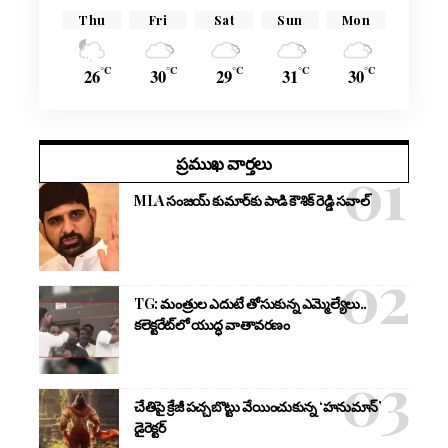
Thu
Fri
Sat
Sun
Mon
°C
°C
°C
°C
°C
26
30
29
31
30
ప్రముఖ వార్తలు
MLA సంజయ్ కుమార్‌కు పాడి కౌశిక్ రెడ్డి సవాల్
TG: మంత్రుల ఎదుటే తోసుకున్న ఎమ్మెల్యేలు..
కలెక్టరేట్‌లో యుద్ధ వాతావరణం
చేతిపై క్రేజీ పచ్చబొట్టు వేయించుకున్న ‘హనుమాన్’
డైరెక్టర్