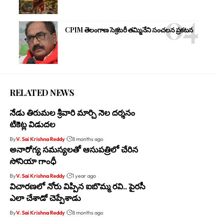
CPIM తెలంగాణ సెక్రటరీ తమ్మినేని సంచలన ప్రకటన
RELATED NEWS
నేడు తిరుమల శ్రీవారి మార్చి నెల దర్శనం
టికెట్ల విడుదల
By
V. Sai Krishna Reddy
8 months ago
అనారోగ్య సమస్యలతో ఆసుపత్రిలో చేరిన
సోనియా గాంధీ
By
V. Sai Krishna Reddy
1 year ago
విచారణలో నోరు విప్పిన ఐబొమ్మ రవి.. పైరసీ
ఎలా చేశాడో చెప్పేశాడు
By
V. Sai Krishna Reddy
8 months ago