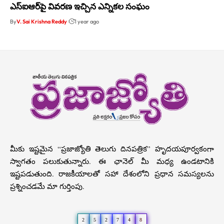
ఎస్ఐఆర్‌పై వివరణ ఇచ్చిన ఎన్నికల సంఘం
By
V. Sai Krishna Reddy
1 year ago
మీకు ఇష్టమైన “ప్రజాజ్యోతి తెలుగు దినపత్రిక” హృదయపూర్వకంగా
స్వాగతం పలుకుతున్నారు. ఈ ఛానెల్ మీ మధ్య ఉండటానికి
ఇష్టపడుతుంది. రాజకీయాలతో సహా దేశంలోని ప్రధాన సమస్యలను
ప్రశ్నించడమే మా గుర్తింపు.
2
5
2
7
4
8