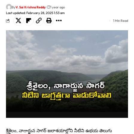
By
V. Sai Krishna Reddy
1 year ago
Last updated: February 28, 2025 1:53 am
1 Min Read
శ్రీశైలం, నాగార్జున సాగర్ జలాశయాల్లోని నీటిని ఉభయ తెలుగు