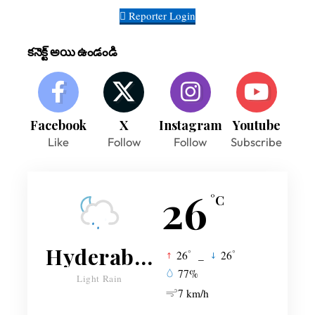
Reporter Login
కనెక్ట్ అయి ఉండండి
Facebook
X
Instagram
Youtube
Like
Follow
Follow
Subscribe
26
°C
Hyderabad
°
°
26
_
26
77%
Light Rain
7 km/h