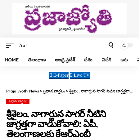
Aa
HOME
తెలంగాణ
ఆంధ్ర ప్రదేశ్
దేశం
విదేశీ
ఆట
E-Paper
Live TV
Praja Jyothi News
>
ప్రధాన వార్తలు
>
శ్రీశైలం, నాగార్జున సాగర్ నీటిని జాగ్రత్తగా వాడుకోవాలి: ఏపీ, తెలంగాణలకు కేఆర్ఎంబీ
ప్రధాన వార్తలు
శ్రీశైలం, నాగార్జున సాగర్ నీటిని
జాగ్రత్తగా వాడుకోవాలి: ఏపీ,
తెలంగాణలకు కేఆర్ఎంబీ