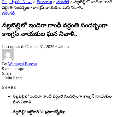
Praja Jyothi News
>
తెలంగాణ
>
వరంగల్
>
నల్లబెల్లిలో ఇందిరా గాంధీ
వర్ధంతి సందర్భంగా కాంగ్రెస్ నాయకుల ఘన నివాళి..
వరంగల్
నల్లబెల్లిలో ఇందిరా గాంధీ వర్ధంతి సందర్భంగా
కాంగ్రెస్ నాయకుల ఘన నివాళి..
Last updated: October 31, 2025 6:46 am
By
Warangal Bureau
9 months ago
Share
1 Min Read
SHARE
నల్లబెల్లిలో ఇందిరా గాంధీ వర్ధంతి సందర్భంగా కాంగ్రెస్ నాయకుల
ఘన నివాళి
నల్లబెల్లి/ అక్టోబర్ 31 (ప్రజాజ్యోతి):