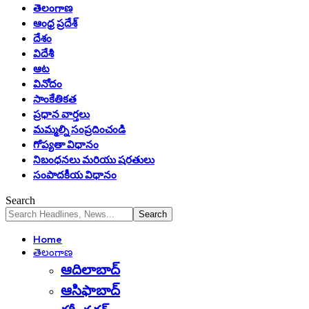
తెలంగాణ
ఆంధ్ర ప్రదేశ్
దేశం
విదేశీ
ఆట
వినోదం
సాంకేతికత
ప్రధాన వార్తలు
మమ్మల్ని సంప్రదించండి
గోప్యతా విధానం
నిబంధనలు మరియు షరతులు
సంపాదకీయ విధానం
Search
Home
తెలంగాణ
ఆదిలాబాద్
ఆసిఫాబాద్