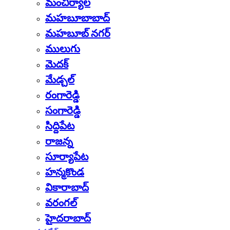
మంచిర్యాల
మహబూబాబాద్
మహబూబ్ నగర్
ములుగు
మెదక్
మేడ్చల్
రంగారెడ్డి
సంగారెడ్డి
సిద్దిపేట
రాజన్న
సూర్యాపేట
హన్మకొండ
వికారాబాద్
వరంగల్
హైదరాబాద్