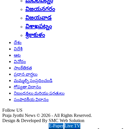
మచిలీపట్నం
విజయనగరం
విజయవాడ
విశాఖపట్నం
శ్రీకాకుళం
దేశం
విదేశీ
ఆట
వినోదం
సాంకేతికత
ప్రధాన వార్తలు
మమ్మల్ని సంప్రదించండి
గోప్యతా విధానం
నిబంధనలు మరియు షరతులు
సంపాదకీయ విధానం
Follow US
Praja Jyothi News © 2026 - All Rights Reserved.
Design & Developed By SMC Web Solution
E-Paper
Live TV