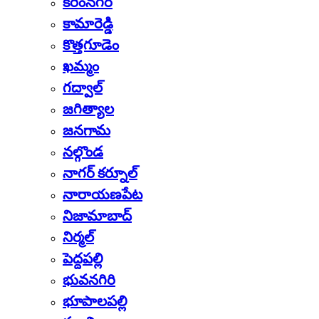
కరీంనగర్
కామారెడ్డి
కొత్తగూడెం
ఖమ్మం
గద్వాల్
జగిత్యాల
జనగామ
నల్గొండ
నాగర్ కర్నూల్
నారాయణపేట
నిజామాబాద్
నిర్మల్
పెద్దపల్లి
భువనగిరి
భూపాలపల్లి