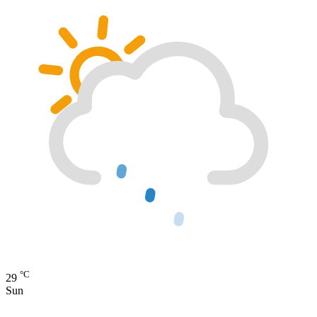
°C
29
Sun