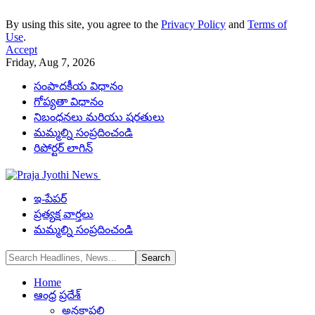
By using this site, you agree to the
Privacy Policy
and
Terms of
Use
.
Accept
Friday, Aug 7, 2026
సంపాదకీయ విధానం
గోప్యతా విధానం
నిబంధనలు మరియు షరతులు
మమ్మల్ని సంప్రదించండి
రిపోర్టర్ లాగిన్
ఇ-పేపర్
ప్రత్యక్ష వార్తలు
మమ్మల్ని సంప్రదించండి
Home
ఆంధ్ర ప్రదేశ్
అనకాపల్లి