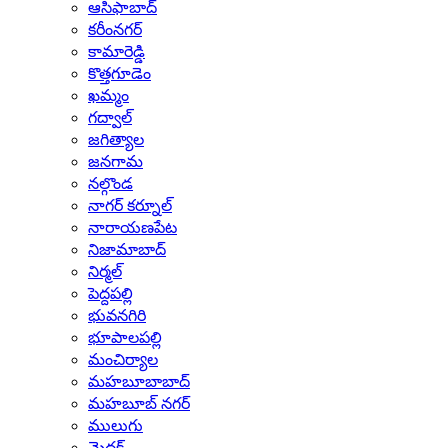
ఆసిఫాబాద్
కరీంనగర్
కామారెడ్డి
కొత్తగూడెం
ఖమ్మం
గద్వాల్
జగిత్యాల
జనగామ
నల్గొండ
నాగర్ కర్నూల్
నారాయణపేట
నిజామాబాద్
నిర్మల్
పెద్దపల్లి
భువనగిరి
భూపాలపల్లి
మంచిర్యాల
మహబూబాబాద్
మహబూబ్ నగర్
ములుగు
మెదక్