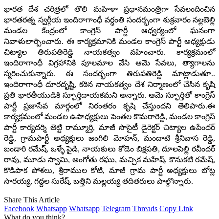
భారత దేశ చరిత్రలో తొలి మహిళా ప్రధానమంత్రిగా సేవలందించిన
భారతరత్న స్వర్గీయ ఇందిరాగాంధీ వర్ధంతి సందర్భంగా శుక్రవారం నల్లబెల్లి
మండల కేంద్రంలో కాంగ్రెస్ పార్టీ ఆధ్వర్యంలో ఘనంగా
నివాళులార్పించారు. ఈ కార్యక్రమానికి మండల కాంగ్రెస్ పార్టీ అధ్యక్షుడు
చిట్యాల తిరుపతిరెడ్డి నాయకత్వం వహించారు. కార్యక్రమంలో
ఇందిరాగాంధీ విగ్రహానికి పూలమాల వేసి ఆమె సేవలు, త్యాగాలను
స్మరించుకున్నారు. ఈ సందర్భంగా తిరుపతిరెడ్డి మాట్లాడుతూ..
ఇందిరాగాంధీ దూరదృష్టి, కఠిన నాయకత్వం దేశ నిర్మాణంలో చేసిన కృషి
ప్రతి భారతీయుడికి స్ఫూర్తిదాయకమని అన్నారు. ఆమె స్ఫూర్తితో కాంగ్రెస్
పార్టీ ప్రజాసేవ మార్గంలో నిరంతరం కృషి చేస్తుందని తెలిపారు.ఈ
కార్యక్రమంలో మండల ఉపాధ్యక్షులు పెంతల కొమరారెడ్డి, మండల కాంగ్రెస్
పార్టీ కార్యదర్శి జెట్టి రామ్మూర్తి, మాజీ సొసైటీ డైరెక్టర్ చిట్యాల ఉపేందర్
రెడ్డి, గ్రామపార్టీ అధ్యక్షులు జంగిలి మోహన్, మందాటి శ్రీనివాస రెడ్డి,
బండారి రమేష్, ఒళ్ళే పైడి, నాయకులు కోడెం బిక్షపతి, దూలపెల్లి రవీందర్
రావు, మూడు స్వామి, అంగోతు రఘు, మచ్చిక మహేష్, కొనుకటి రమేష్,
కొడిపాక పోశలు, శ్రీరాముల కోటి, మాజీ గ్రామ పార్టీ అధ్యక్షులు బోట్ల
సారయ్య, గద్దల సురేష్, బత్తిని మల్లయ్య తదితరులు పాల్గొన్నారు.
Share This Article
Facebook
Whatsapp
Whatsapp
Telegram
Threads
Copy Link
What do you think?