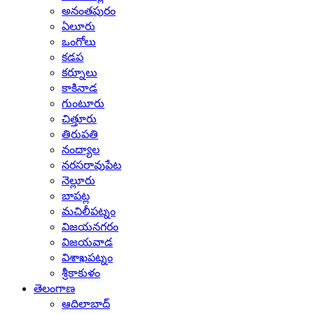
అనంతపురం
ఏలూరు
ఒంగోలు
కడప
కర్నూలు
కాకినాడ
గుంటూరు
చిత్తూరు
తిరుపతి
నంద్యాల
నరసరావుపేట
నెల్లూరు
బాపట్ల
మచిలీపట్నం
విజయనగరం
విజయవాడ
విశాఖపట్నం
శ్రీకాకుళం
తెలంగాణ
ఆదిలాబాద్