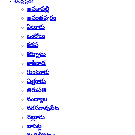
ఆంధ్ర ప్రదేశ్
అనకాపల్లి
అనంతపురం
ఏలూరు
ఒంగోలు
కడప
కర్నూలు
కాకినాడ
గుంటూరు
చిత్తూరు
తిరుపతి
నంద్యాల
నరసరావుపేట
నెల్లూరు
బాపట్ల