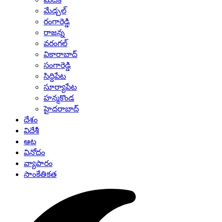
మేడ్చల్
రంగారెడ్డి
రాజన్న
వరంగల్
వికారాబాద్
సంగారెడ్డి
సిద్దిపేట
సూర్యాపేట
హన్మకొండ
హైదరాబాద్
దేశం
విదేశీ
ఆట
వినోదం
వ్యాపారం
సాంకేతికత