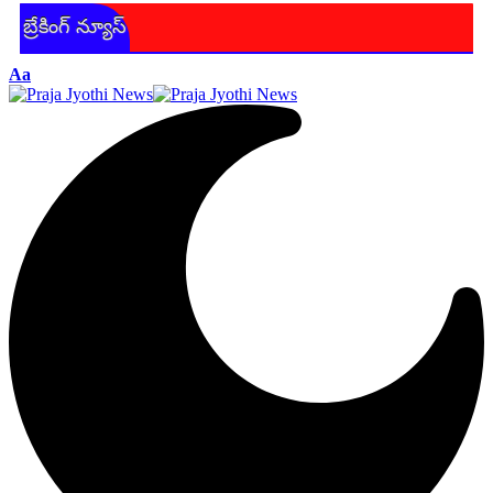
బ్రేకింగ్ న్యూస్
Aa