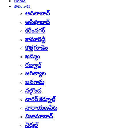
Home
తెలంగాణ
ఆదిలాబాద్
ఆసిఫాబాద్
కరీంనగర్
కామారెడ్డి
కొత్తగూడెం
ఖమ్మం
గద్వాల్
జగిత్యాల
జనగామ
నల్గొండ
నాగర్ కర్నూల్
నారాయణపేట
నిజామాబాద్
నిర్మల్