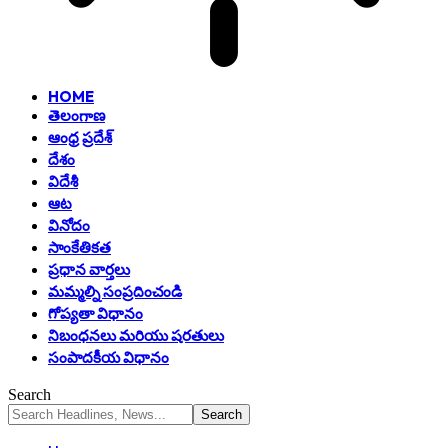
HOME
తెలంగాణ
ఆంధ్ర ప్రదేశ్
దేశం
విదేశీ
ఆట
వినోదం
సాంకేతికత
ప్రధాన వార్తలు
మమ్మల్ని సంప్రదించండి
గోప్యతా విధానం
నిబంధనలు మరియు షరతులు
సంపాదకీయ విధానం
Search