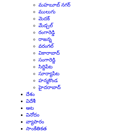
మహబూబ్ నగర్
ములుగు
మెదక్
మేడ్చల్
రంగారెడ్డి
రాజన్న
వరంగల్
వికారాబాద్
సంగారెడ్డి
సిద్దిపేట
సూర్యాపేట
హన్మకొండ
హైదరాబాద్
దేశం
విదేశీ
ఆట
వినోదం
వ్యాపారం
సాంకేతికత