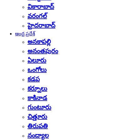
వికారాబాద్
వరంగల్
హైదరాబాద్
ఆంధ్ర ప్రదేశ్
అనకాపల్లి
అనంతపురం
ఏలూరు
ఒంగోలు
కడప
కర్నూలు
కాకినాడ
గుంటూరు
చిత్తూరు
తిరుపతి
నంద్యాల