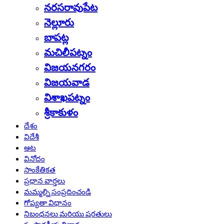
నరసరావుపేట
నెల్లూరు
బాపట్ల
మచిలీపట్నం
విజయనగరం
విజయవాడ
విశాఖపట్నం
శ్రీకాకుళం
దేశం
విదేశీ
ఆట
వినోదం
సాంకేతికత
ప్రధాన వార్తలు
మమ్మల్ని సంప్రదించండి
గోప్యతా విధానం
నిబంధనలు మరియు షరతులు