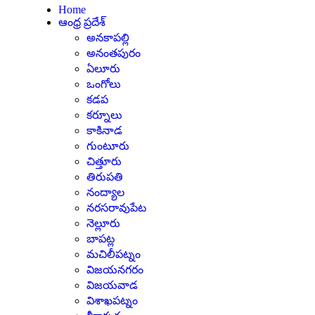
Home
ఆంధ్ర ప్రదేశ్
అనకాపల్లి
అనంతపురం
ఏలూరు
ఒంగోలు
కడప
కర్నూలు
కాకినాడ
గుంటూరు
చిత్తూరు
తిరుపతి
నంద్యాల
నరసరావుపేట
నెల్లూరు
బాపట్ల
మచిలీపట్నం
విజయనగరం
విజయవాడ
విశాఖపట్నం