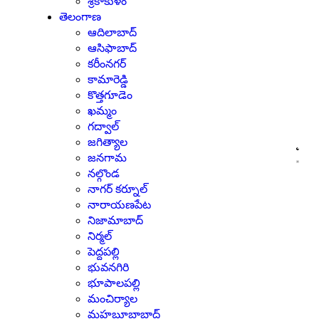
శ్రీకాకుళం
తెలంగాణ
ఆదిలాబాద్
ఆసిఫాబాద్
కరీంనగర్
కామారెడ్డి
కొత్తగూడెం
ఖమ్మం
గద్వాల్
జగిత్యాల
జనగామ
నల్గొండ
నాగర్ కర్నూల్
నారాయణపేట
నిజామాబాద్
నిర్మల్
పెద్దపల్లి
భువనగిరి
భూపాలపల్లి
మంచిర్యాల
మహబూబాబాద్