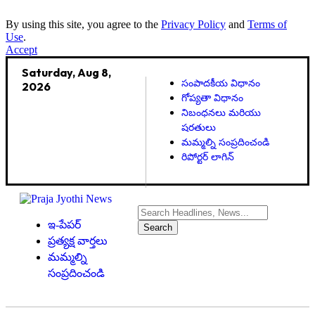
By using this site, you agree to the
Privacy Policy
and
Terms of
Use
.
Accept
Saturday, Aug 8,
సంపాదకీయ విధానం
2026
గోప్యతా విధానం
నిబంధనలు మరియు
షరతులు
మమ్మల్ని సంప్రదించండి
రిపోర్టర్ లాగిన్
ఇ-పేపర్
ప్రత్యక్ష వార్తలు
మమ్మల్ని
సంప్రదించండి