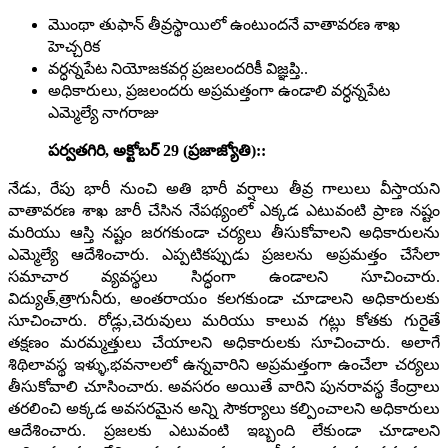
మొంథా తుఫాన్ తీవ్రస్థాయిలో ఉంటుందనే వాతావరణ శాఖ
హెచ్చరిక
వర్ధన్నపేట నియోజకవర్గ ప్రజలందరికీ విజ్ఞప్తి..
అధికారులు, ప్రజలందరు అప్రమత్తంగా ఉండాలి వర్ధన్నపేట
ఎమ్మెల్యే నాగరాజు
పర్వతగిరి, అక్టోబర్ 29 (ప్రజాజ్యోతి)::
నేడు, రేపు భారీ నుంచి అతి భారీ వర్షాలు తీవ్ర గాలులు వీస్తాయని
వాతావరణ శాఖ జారీ చేసిన నేపథ్యంలో ఎక్కడ ఎటువంటి ప్రాణ నష్టం
మరియు ఆస్తి నష్టం జరగకుండా చర్యలు తీసుకోవాలని అధికారులను
ఎమ్మెల్యే ఆదేశించారు. ఎప్పటికప్పుడు ప్రజలను అప్రమత్తం చేసేలా
సమాచార వ్యవస్థలు సిద్ధంగా ఉండాలని సూచించారు.
విద్యుత్,త్రాగునీరు, అంతరాయం కలగకుండా చూడాలని అధికారులకు
సూచించారు. రోడ్లు,చెరువులు మరియు కాలువ గట్లు కోతకు గురైతే
తక్షణం మరమ్మత్తులు చేయాలని అధికారులకు సూచించారు. అలాగే
శిథిలావస్థ ఇళ్ళు,భవనాలలో ఉన్నవారిని అప్రమత్తంగా ఉంచేలా చర్యలు
తీసుకోవాలి చూసించారు. అవసరం అయితే వారిని పునరావస్థ కేంద్రాలు
తరలించి అక్కడ అవసరమైన అన్ని సౌకర్యాలు కల్పించాలని అధికారులు
ఆదేశించారు. ప్రజలకు ఎటువంటి ఇబ్బంది లేకుండా చూడాలని