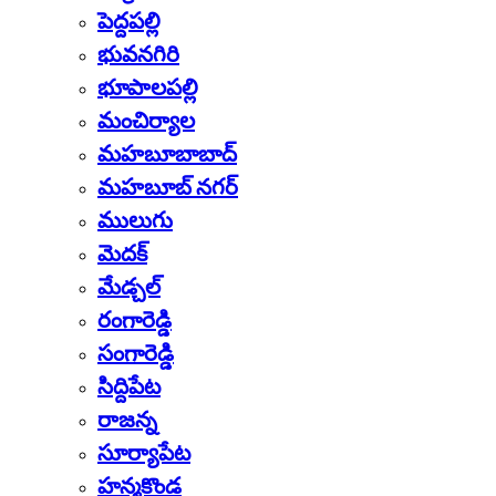
పెద్దపల్లి
భువనగిరి
భూపాలపల్లి
మంచిర్యాల
మహబూబాబాద్
మహబూబ్ నగర్
ములుగు
మెదక్
మేడ్చల్
రంగారెడ్డి
సంగారెడ్డి
సిద్దిపేట
రాజన్న
సూర్యాపేట
హన్మకొండ