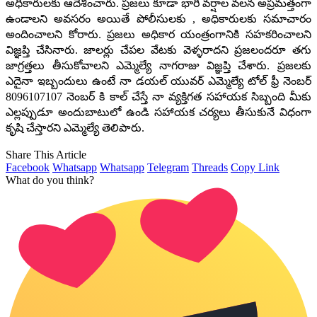
అధికారులకు ఆదేశించారు. ప్రజలు కూడా భారీ వర్షాల వలన అప్రమత్తంగా
ఉండాలని అవసరం అయితే పోలీసులకు , అధికారులకు సమాచారం
అందించాలని కోరారు. ప్రజలు అధికార యంత్రంగానికి సహకరించాలని
విజ్ఞప్తి చేసినారు. జాలర్లు చేపల వేటకు వెళ్ళరాదని ప్రజలందరూ తగు
జాగ్రత్తలు తీసుకోవాలని ఎమ్మెల్యే నాగరాజు విజ్ఞప్తి చేశారు. ప్రజలకు
ఎదైనా ఇబ్బందులు ఉంటే నా డయల్ యువర్ ఎమ్మెల్యే టోల్ ఫ్రీ నెంబర్
8096107107 నెంబర్ కి కాల్ చేస్తే నా వ్యక్తిగత సహాయక సిబ్బంది మీకు
ఎల్లప్పుడూ అందుబాటులో ఉండి సహాయక చర్యలు తీసుకునే విధంగా
కృషి చేస్తారని ఎమ్మెల్యే తెలిపారు.
Share This Article
Facebook
Whatsapp
Whatsapp
Telegram
Threads
Copy Link
What do you think?