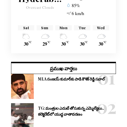
85%
Overcast Clouds
6 km/h
Sat
Sun
Mon
Tue
Wed
°C
°C
°C
°C
°C
30
29
30
30
30
ప్రముఖ వార్తలు
MLA సంజయ్ కుమార్‌కు పాడి కౌశిక్ రెడ్డి సవాల్
TG: మంత్రుల ఎదుటే తోసుకున్న ఎమ్మెల్యేలు..
కలెక్టరేట్‌లో యుద్ధ వాతావరణం