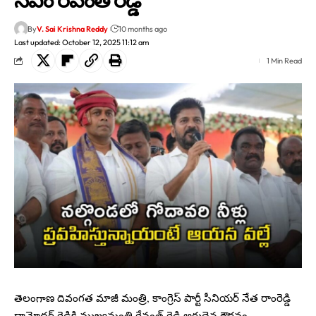
By
V. Sai Krishna Reddy
10 months ago
Last updated: October 12, 2025 11:12 am
1 Min Read
తెలంగాణ దివంగత మాజీ మంత్రి, కాంగ్రెస్ పార్టీ సీనియర్ నేత రాంరెడ్డి
దామోదర్ రెడ్డికి ముఖ్యమంత్రి రేవంత్ రెడ్డి అరుదైన గౌరవం