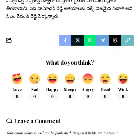
ఎస్సారెస్పీ-2 ప్రాజెక్టు ద్వారా ఈ ప్రాంత రైతుల సాగునీటి కష్టాలు
తీరతాయని, ఇది దామోదర్ రెడ్డి ఆశయాలకు దక్కే నిజమైన నివాళి అని
సీఎం రేవంత్ రెడ్డి పేర్కొన్నారు.
What do you think?
Love
Sad
Happy
Sleepy
Angry
Dead
Wink
0
0
0
0
0
0
0
Leave a Comment
Your email address will not be published.
Required fields are marked
*