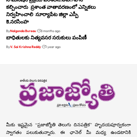
కల్పించారు ప్రశాంత వాతావరణంలో ఎన్నికలు
నిర్వహించాలి సూర్యాపేట జిల్లా ఎస్పీ
కె.నరసింహ
By
Nalgonda Bureau
8 months ago
బాధితులకు నిత్యవసర సరుకులు పంపిణీ
By
V. Sai Krishna Reddy
1 year ago
మీకు ఇష్టమైన “ప్రజాజ్యోతి తెలుగు దినపత్రిక” హృదయపూర్వకంగా
స్వాగతం పలుకుతున్నారు. ఈ ఛానెల్ మీ మధ్య ఉండటానికి