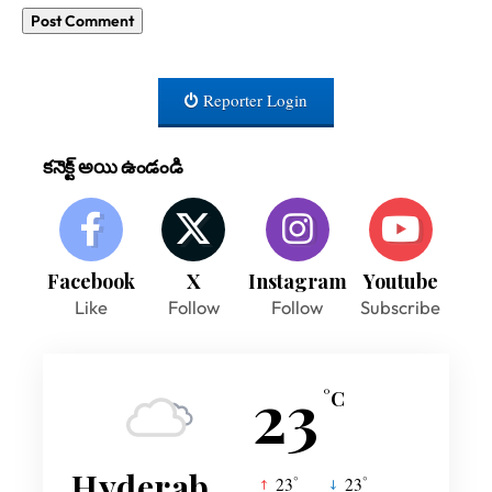
Reporter Login
కనెక్ట్ అయి ఉండండి
Facebook
X
Instagram
Youtube
Like
Follow
Follow
Subscribe
23
°C
Hyderabad
°
°
23
_
23