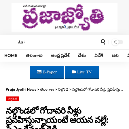
Aa
HOME
తెలంగాణ
ఆంధ్ర ప్రదేశ్
దేశం
విదేశీ
ఆట
E-Paper
Live TV
Praja Jyothi News
>
తెలంగాణ
>
నల్గొండ
>
నల్గొండలో గోదావరి నీళ్లు ప్రవహిస్తున్నాయంటే ఆయన వల్లే: సీఎం రేవంత్ రెడ్డి
నల్గొండ
నల్గొండలో గోదావరి నీళ్లు
ప్రవహిస్తున్నాయంటే ఆయన వల్లే:
సీఎం రేవంత్ రెడ్డి