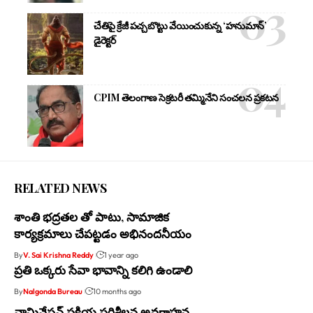
చేతిపై క్రేజీ పచ్చబొట్టు వేయించుకున్న ‘హనుమాన్’
డైరెక్టర్
CPIM తెలంగాణ సెక్రటరీ తమ్మినేని సంచలన ప్రకటన
RELATED NEWS
శాంతి భద్రతల తో పాటు, సామాజిక
కార్యక్రమాలు చేపట్టడం అభినందనీయం
By
V. Sai Krishna Reddy
1 year ago
ప్రతి ఒక్కరు సేవా భావాన్ని కలిగి ఉండాలి
By
Nalgonda Bureau
10 months ago
నామినేషన్ ప్రక్రియ పరిశీలన,అవగాహన